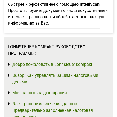
быстрее и эффективнее с помощью
IntelliScan
.
Просто загрузите документы - наш искусственный
интеллект распознает и обработает всю важную
информацию за Вас.
LOHNSTEUER KOMPAKT РУКОВОДСТВО
ПРОГРАММЫ:
Добро пожаловать в Lohnsteuer kompakt
Toggle menu
Обзор: Как управлять Вашими налоговыми
Toggle menu
делами
Моя налоговая декларация
Toggle menu
Электронное извлечение данных:
Toggle menu
Предварительно заполненная налоговая
декларация