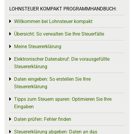
LOHNSTEUER KOMPAKT PROGRAMMHANDBUCH:
Willkommen bei Lohnsteuer kompakt
Toggle menu
Übersicht: So verwalten Sie Ihre Steuerfälle
Toggle menu
Meine Steuererklärung
Toggle menu
Elektronischer Datenabruf: Die vorausgefüllte
Toggle menu
Steuererklärung
Daten eingeben: So erstellen Sie Ihre
Toggle menu
Steuererklärung
Tipps zum Steuern sparen: Optimieren Sie Ihre
Toggle menu
Eingaben
Daten prüfen: Fehler finden
Toggle menu
Steuererklärung abgeben: Daten an das
Toggle menu