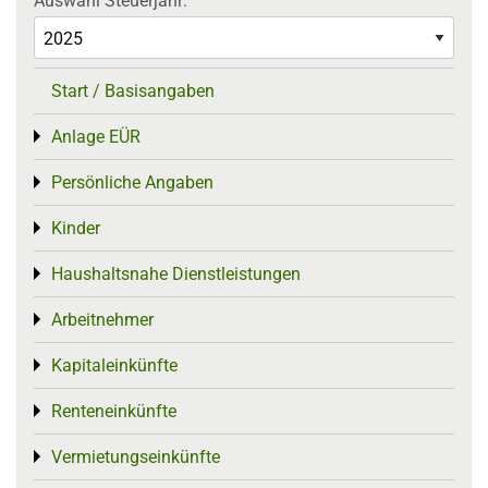
Auswahl Steuerjahr:
Start / Basisangaben
Anlage EÜR
Toggle menu
Persönliche Angaben
Toggle menu
Kinder
Toggle menu
Haushaltsnahe Dienstleistungen
Toggle menu
Arbeitnehmer
Toggle menu
Kapitaleinkünfte
Toggle menu
Renteneinkünfte
Toggle menu
Vermietungseinkünfte
Toggle menu