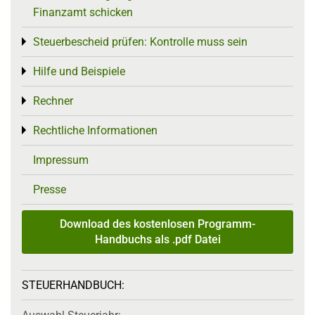
Finanzamt schicken
Steuerbescheid prüfen: Kontrolle muss sein
Toggle menu
Hilfe und Beispiele
Toggle menu
Rechner
Toggle menu
Rechtliche Informationen
Toggle menu
Impressum
Presse
Download des kostenlosen Programm-
Handbuchs als .pdf Datei
STEUERHANDBUCH: