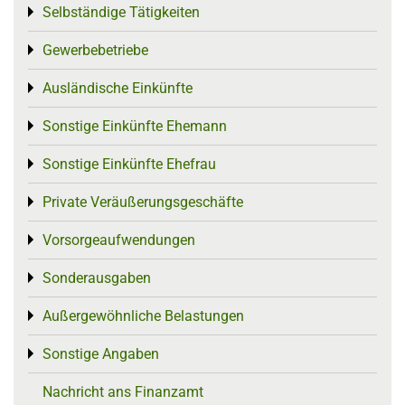
Selbständige Tätigkeiten
Toggle menu
Gewerbebetriebe
Toggle menu
Ausländische Einkünfte
Toggle menu
Sonstige Einkünfte Ehemann
Toggle menu
Sonstige Einkünfte Ehefrau
Toggle menu
Private Veräußerungsgeschäfte
Toggle menu
Vorsorgeaufwendungen
Toggle menu
Sonderausgaben
Toggle menu
Außergewöhnliche Belastungen
Toggle menu
Sonstige Angaben
Toggle menu
Nachricht ans Finanzamt