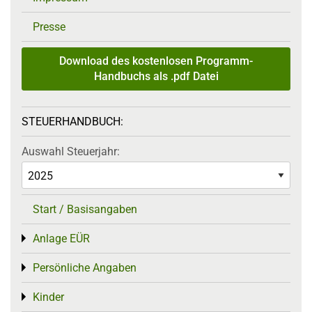
Presse
Download des kostenlosen Programm-
Handbuchs als .pdf Datei
STEUERHANDBUCH:
Auswahl Steuerjahr:
Start / Basisangaben
Anlage EÜR
Toggle menu
Persönliche Angaben
Toggle menu
Kinder
Toggle menu