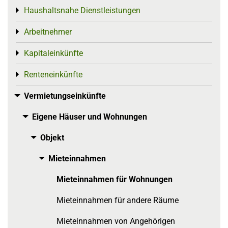
Haushaltsnahe Dienstleistungen
Toggle menu
Arbeitnehmer
Toggle menu
Kapitaleinkünfte
Toggle menu
Renteneinkünfte
Toggle menu
Vermietungseinkünfte
Toggle menu
Eigene Häuser und Wohnungen
Toggle menu
Objekt
Toggle menu
Mieteinnahmen
Toggle menu
Mieteinnahmen für Wohnungen
Mieteinnahmen für andere Räume
Mieteinnahmen von Angehörigen