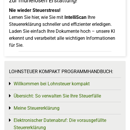
zur mühelosen Erstattung!
Nie wieder Steuerstress!
Lernen Sie hier, wie Sie mit
IntelliScan
Ihre
Steuererklärung schneller und effizienter erledigen.
Laden Sie einfach Ihre Dokumente hoch – unsere KI
erkennt und verarbeitet alle wichtigen Informationen
für Sie.
LOHNSTEUER KOMPAKT PROGRAMMHANDBUCH:
Willkommen bei Lohnsteuer kompakt
Toggle menu
Übersicht: So verwalten Sie Ihre Steuerfälle
Toggle menu
Meine Steuererklärung
Toggle menu
Elektronischer Datenabruf: Die vorausgefüllte
Toggle menu
Steuererklärung