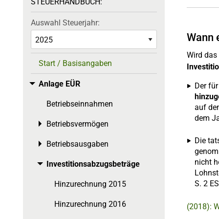
STEUERHANDBUCH:
Auswahl Steuerjahr:
Wann e
Wird das 
Start / Basisangaben
Investit
Anlage EÜR
Toggle menu
Der fü
hinzug
Betriebseinnahmen
auf de
dem Ja
Betriebsvermögen
Toggle menu
Die ta
Betriebsausgaben
Toggle menu
genomm
nicht 
Investitionsabzugsbeträge
Toggle menu
Lohnst
S. 2 E
Hinzurechnung 2015
Hinzurechnung 2016
(2018): 