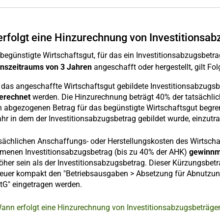
rfolgt eine Hinzurechnung von Investitionsa
begünstigte Wirtschaftsgut, für das ein Investitionsabzugsbetrag
ionszeitraums von 3 Jahren
angeschafft oder hergestellt, gilt Fo
r das angeschaffte Wirtschaftsgut gebildete Investitionsabzugs
erechnet
werden. Die Hinzurechnung beträgt 40% der tatsächlic
n abgezogenen Betrag für das begünstigte Wirtschaftsgut begr
hr in dem der Investitionsabzugsbetrag gebildet wurde, einzutr
tsächlichen Anschaffungs- oder Herstellungskosten des Wirtsch
enen Investitionsabzugsbetrag (bis zu 40% der AHK)
gewinnm
höher sein als der Investitionsabzugsbetrag. Dieser Kürzungsbe
euer kompakt den "Betriebsausgaben > Absetzung für Abnutzung"
StG" eingetragen werden.
Wann erfolgt eine Hinzurechnung von Investitionsabzugsbeträge