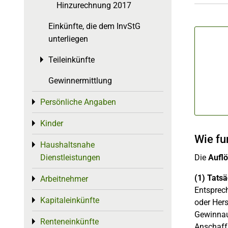
Hinzurechnung 2017
Einkünfte, die dem InvStG
unterliegen
Teileinkünfte
Toggle menu
Gewinnermittlung
Persönliche Angaben
Toggle menu
Kinder
Toggle menu
Wie fu
Haushaltsnahe
Toggle menu
Die
Auflö
Dienstleistungen
(1) Tats
Arbeitnehmer
Toggle menu
Entsprech
Kapitaleinkünfte
Toggle menu
oder Her
Gewinnau
Renteneinkünfte
Toggle menu
Anschaffu