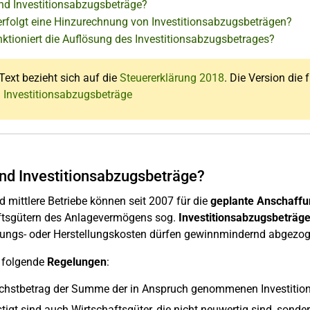
nd Investitionsabzugsbeträge?
rfolgt eine Hinzurechnung von Investitionsabzugsbeträgen?
nktioniert die Auflösung des Investitionsabzugsbetrages?
Text bezieht sich auf die
Steuererklärung 2018
. Die Version die 
: Investitionsabzugsbeträge
nd Investitionsabzugsbeträge?
d mittlere Betriebe können seit 2007 für die
geplante Anschaffu
ftsgütern des Anlagevermögens sog.
Investitionsabzugsbeträg
ungs- oder Herstellungskosten dürfen gewinnmindernd abgezoge
n folgende
Regelungen
:
chstbetrag der Summe der in Anspruch genommenen Investition
tigt sind auch Wirtschaftsgüter, die nicht neuwertig sind, sond