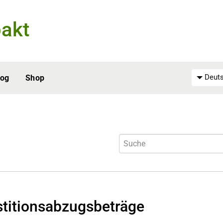
akt
Deuts
log
Shop
stitionsabzugsbeträge