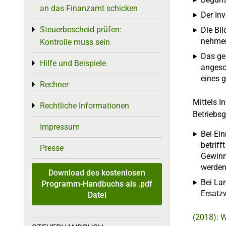
an das Finanzamt schicken
Der Inv
Steuerbescheid prüfen:
Toggle menu
Die Bi
nehmen
Kontrolle muss sein
Das ge
Hilfe und Beispiele
Toggle menu
angesc
eines g
Rechner
Toggle menu
Mittels I
Rechtliche Informationen
Toggle menu
Betriebsg
Impressum
Bei Ei
betrif
Presse
Gewinn
werden
Download des kostenlosen
Bei La
Programm-Handbuchs als .pdf
Ersatzw
Datei
(2018): 