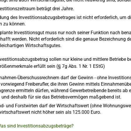
estitionszeitraum beträgt drei Jahre.
ldung des Investitionsabzugsbetrages ist nicht erforderlich, u
 zu können.
plante Investitionsgut muss nur noch seiner Funktion nach benan
hafft werden. Nicht erforderlich sind die genaue Bezeichnung 
leichartigen Wirtschaftsgutes.
nvestitionsabzugsbetrag sollen nur kleine und mittlere Betrieb
rößenmerkmale erfüllt sein (§ 7g Abs. 1 Nr. 1 EStG)
nnahmen-Überschussrechnern darf der Gewinn - ohne Investitions
ft vorwiegend Freiberufler, die ihren Gewinn mittels Einnahme
grenze ermitteln dürfen, während Gewerbetreibende bereits ab
 und deshalb für sie das Betriebsvermögen maßgebend ist.
nd- und Forstwirten darf der Wirtschaftswert (ohne Wohnungswe
irtschaftswert nicht höher sein als 125.000 Euro.
Was sind Investitionsabzugsbeträge?