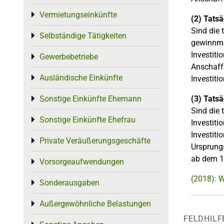
Vermietungseinkünfte
Toggle menu
(2) Tatsä
Sind die 
Selbständige Tätigkeiten
Toggle menu
gewinnmi
Investiti
Gewerbebetriebe
Toggle menu
Anschaffu
Ausländische Einkünfte
Toggle menu
Investiti
(3) Tatsä
Sonstige Einkünfte Ehemann
Toggle menu
Sind die 
Sonstige Einkünfte Ehefrau
Toggle menu
Investiti
Investiti
Private Veräußerungsgeschäfte
Toggle menu
Ursprung
ab dem 1
Vorsorgeaufwendungen
Toggle menu
(2018): W
Sonderausgaben
Toggle menu
Außergewöhnliche Belastungen
Toggle menu
FELDHILF