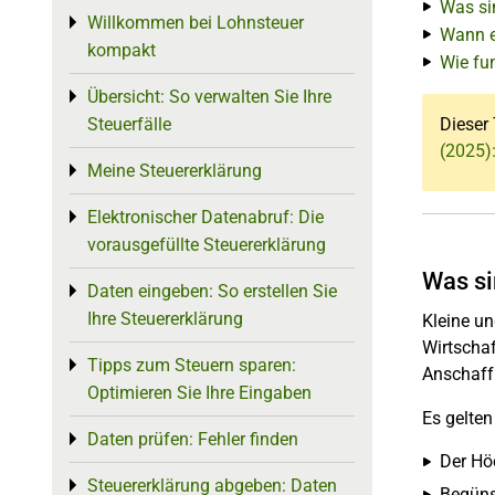
Was si
Willkommen bei Lohnsteuer
Toggle menu
Wann e
kompakt
Wie fu
Übersicht: So verwalten Sie Ihre
Toggle menu
Steuerfälle
Dieser 
(2025)
Meine Steuererklärung
Toggle menu
Elektronischer Datenabruf: Die
Toggle menu
vorausgefüllte Steuererklärung
Was si
Daten eingeben: So erstellen Sie
Toggle menu
Ihre Steuererklärung
Kleine un
Wirtscha
Tipps zum Steuern sparen:
Toggle menu
Anschaff
Optimieren Sie Ihre Eingaben
Es gelte
Daten prüfen: Fehler finden
Toggle menu
Der Hö
Steuererklärung abgeben: Daten
Toggle menu
Begüns