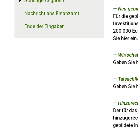
Sonstige Angaben
Toggle menu
Neu gebi
Nachricht ans Finanzamt
Für die ge
Investitio
Ende der Eingaben
200.000 Eur
Sie hier ein.
Wirtscha
Geben Sie h
Tatsächl
Geben Sie h
Hinzurec
Der für das
hinzugerec
gebildete I