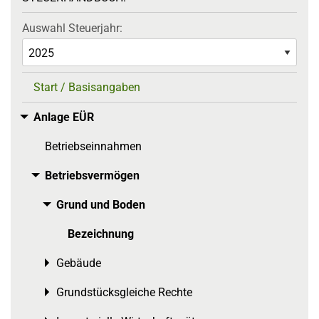
Auswahl Steuerjahr:
Start / Basisangaben
Anlage EÜR
Toggle menu
Betriebseinnahmen
Betriebsvermögen
Toggle menu
Grund und Boden
Toggle menu
Bezeichnung
Gebäude
Toggle menu
Grundstücksgleiche Rechte
Toggle menu