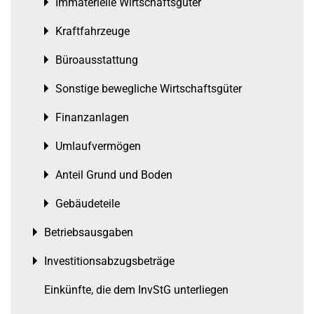
Immaterielle Wirtschaftsgüter
Toggle menu
Kraftfahrzeuge
Toggle menu
Büroausstattung
Toggle menu
Sonstige bewegliche Wirtschaftsgüter
Toggle menu
Finanzanlagen
Toggle menu
Umlaufvermögen
Toggle menu
Anteil Grund und Boden
Toggle menu
Gebäudeteile
Toggle menu
Betriebsausgaben
Toggle menu
Investitionsabzugsbeträge
Toggle menu
Einkünfte, die dem InvStG unterliegen