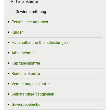
Teileinkünfte
Toggle menu
Gewinnermittlung
Persönliche Angaben
Toggle menu
Kinder
Toggle menu
Haushaltsnahe Dienstleistungen
Toggle menu
Arbeitnehmer
Toggle menu
Kapitaleinkünfte
Toggle menu
Renteneinkünfte
Toggle menu
Vermietungseinkünfte
Toggle menu
Selbständige Tätigkeiten
Toggle menu
Gewerbebetriebe
Toggle menu