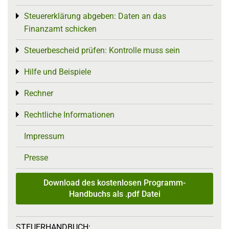
Steuererklärung abgeben: Daten an das
Toggle menu
Finanzamt schicken
Steuerbescheid prüfen: Kontrolle muss sein
Toggle menu
Hilfe und Beispiele
Toggle menu
Rechner
Toggle menu
Rechtliche Informationen
Toggle menu
Impressum
Presse
Download des kostenlosen Programm-
Handbuchs als .pdf Datei
STEUERHANDBUCH: