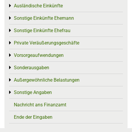
Ausländische Einkünfte
Toggle menu
Sonstige Einkünfte Ehemann
Toggle menu
Sonstige Einkünfte Ehefrau
Toggle menu
Private Veräußerungsgeschäfte
Toggle menu
Vorsorgeaufwendungen
Toggle menu
Sonderausgaben
Toggle menu
Außergewöhnliche Belastungen
Toggle menu
Sonstige Angaben
Toggle menu
Nachricht ans Finanzamt
Ende der Eingaben