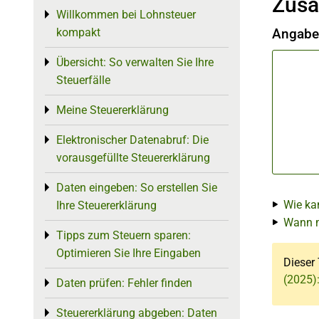
Zusa
Willkommen bei Lohnsteuer
Toggle menu
kompakt
Angaben
Übersicht: So verwalten Sie Ihre
Toggle menu
Steuerfälle
Meine Steuererklärung
Toggle menu
Elektronischer Datenabruf: Die
Toggle menu
vorausgefüllte Steuererklärung
Daten eingeben: So erstellen Sie
Toggle menu
Wie ka
Ihre Steuererklärung
Wann m
Tipps zum Steuern sparen:
Toggle menu
Optimieren Sie Ihre Eingaben
Dieser 
(2025)
Daten prüfen: Fehler finden
Toggle menu
Steuererklärung abgeben: Daten
Toggle menu