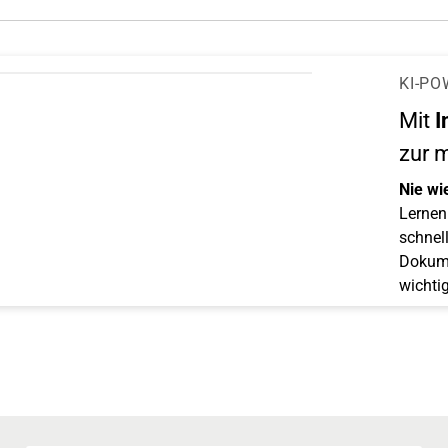
KI-PO
Mit
I
zur 
Nie wi
Lernen 
schnell
Dokume
wichti