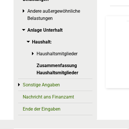
Andere außergewöhnliche
Toggle menu
Belastungen
Anlage Unterhalt
Toggle menu
Haushalt:
Toggle menu
Haushaltsmitglieder
Toggle menu
Zusammenfassung
Haushaltsmitglieder
Sonstige Angaben
Toggle menu
Nachricht ans Finanzamt
Ende der Eingaben