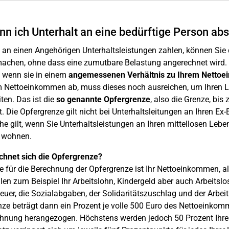
nn ich Unterhalt an eine bedürftige Person ab
 an einen Angehörigen Unterhaltsleistungen zahlen, können Sie
machen, ohne dass eine zumutbare Belastung angerechnet wird. 
, wenn sie in einem
angemessenen Verhältnis zu Ihrem Netto
m Nettoeinkommen ab, muss dieses noch ausreichen, um Ihren Le
iten. Das ist die
so genannte Opfergrenze
, also die Grenze, bis
. Die Opfergrenze gilt nicht bei Unterhaltsleitungen an Ihren Ex
he gilt, wenn Sie Unterhaltsleistungen an Ihren mittellosen Le
 wohnen.
chnet sich die Opfergrenze?
 für die Berechnung der Opfergrenze ist Ihr Nettoeinkommen, als
en zum Beispiel Ihr Arbeitslohn, Kindergeld aber auch Arbeits
euer, die Sozialabgaben, der Solidaritätszuschlag und der Arb
nze beträgt dann ein Prozent je volle 500 Euro des Nettoeink
chnung herangezogen. Höchstens werden jedoch 50 Prozent Ihre