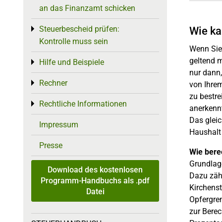
an das Finanzamt schicken
Steuerbescheid prüfen:
Wie ka
Toggle menu
Kontrolle muss sein
Wenn Sie
geltend 
Hilfe und Beispiele
Toggle menu
nur dann
Rechner
Toggle menu
von Ihre
zu bestre
Rechtliche Informationen
Toggle menu
anerkennt
Das gleic
Impressum
Haushalt
Presse
Wie bere
Grundlage
Download des kostenlosen
Dazu zähl
Programm-Handbuchs als .pdf
Kirchenst
Datei
Opfergre
zur Bere