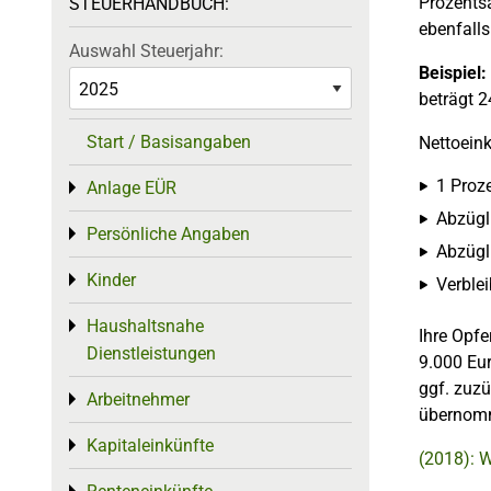
Prozentsa
STEUERHANDBUCH:
ebenfalls
Auswahl Steuerjahr:
Beispiel:
beträgt 2
Start / Basisangaben
Nettoein
1 Proze
Anlage EÜR
Toggle menu
Abzügl
Persönliche Angaben
Toggle menu
Abzügli
Kinder
Toggle menu
Verble
Haushaltsnahe
Toggle menu
Ihre Opfe
Dienstleistungen
9.000 Eur
ggf. zuzü
Arbeitnehmer
Toggle menu
übernom
Kapitaleinkünfte
Toggle menu
(2018): W