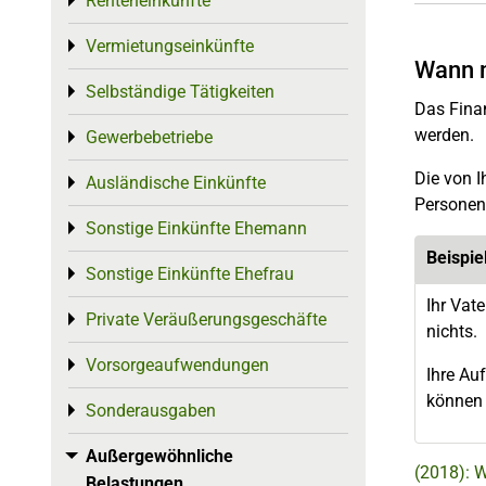
Renteneinkünfte
Toggle menu
Vermietungseinkünfte
Toggle menu
Wann 
Selbständige Tätigkeiten
Toggle menu
Das Finan
werden.
Gewerbebetriebe
Toggle menu
Die von I
Ausländische Einkünfte
Toggle menu
Personen 
Sonstige Einkünfte Ehemann
Toggle menu
Beispie
Sonstige Einkünfte Ehefrau
Toggle menu
Ihr Vat
Private Veräußerungsgeschäfte
Toggle menu
nichts.
Vorsorgeaufwendungen
Toggle menu
Ihre Au
können 
Sonderausgaben
Toggle menu
Außergewöhnliche
Toggle menu
(2018): 
Belastungen