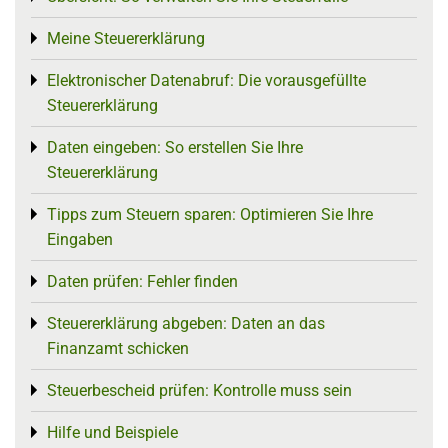
Meine Steuererklärung
Toggle menu
Elektronischer Datenabruf: Die vorausgefüllte
Toggle menu
Steuererklärung
Daten eingeben: So erstellen Sie Ihre
Toggle menu
Steuererklärung
Tipps zum Steuern sparen: Optimieren Sie Ihre
Toggle menu
Eingaben
Daten prüfen: Fehler finden
Toggle menu
Steuererklärung abgeben: Daten an das
Toggle menu
Finanzamt schicken
Steuerbescheid prüfen: Kontrolle muss sein
Toggle menu
Hilfe und Beispiele
Toggle menu