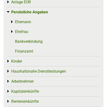
Anlage EÜR
Toggle menu
Persönliche Angaben
Toggle menu
Ehemann
Toggle menu
Ehefrau
Toggle menu
Bankverbindung
Finanzamt
Kinder
Toggle menu
Haushaltsnahe Dienstleistungen
Toggle menu
Arbeitnehmer
Toggle menu
Kapitaleinkünfte
Toggle menu
Renteneinkünfte
Toggle menu