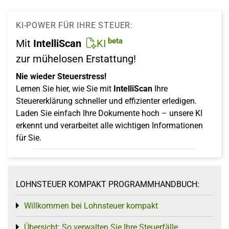
KI-POWER FÜR IHRE STEUER:
beta
Mit
IntelliScan
KI
zur mühelosen Erstattung!
Nie wieder Steuerstress!
Lernen Sie hier, wie Sie mit
IntelliScan
Ihre
Steuererklärung schneller und effizienter erledigen.
Laden Sie einfach Ihre Dokumente hoch – unsere KI
erkennt und verarbeitet alle wichtigen Informationen
für Sie.
LOHNSTEUER KOMPAKT PROGRAMMHANDBUCH:
Willkommen bei Lohnsteuer kompakt
Toggle menu
Übersicht: So verwalten Sie Ihre Steuerfälle
Toggle menu