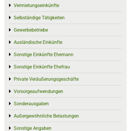
Vermietungseinkünfte
Toggle menu
Selbständige Tätigkeiten
Toggle menu
Gewerbebetriebe
Toggle menu
Ausländische Einkünfte
Toggle menu
Sonstige Einkünfte Ehemann
Toggle menu
Sonstige Einkünfte Ehefrau
Toggle menu
Private Veräußerungsgeschäfte
Toggle menu
Vorsorgeaufwendungen
Toggle menu
Sonderausgaben
Toggle menu
Außergewöhnliche Belastungen
Toggle menu
Sonstige Angaben
Toggle menu