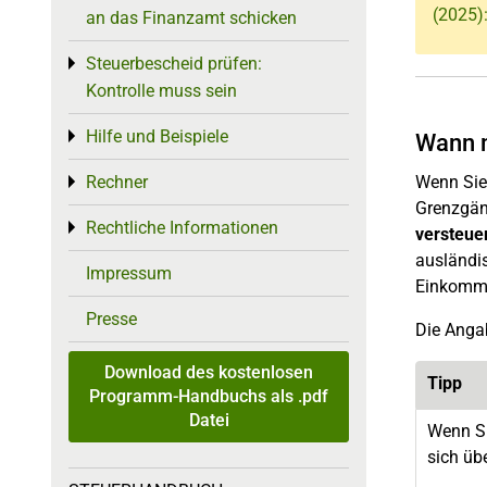
(2025)
an das Finanzamt schicken
Steuerbescheid prüfen:
Toggle menu
Kontrolle muss sein
Hilfe und Beispiele
Toggle menu
Wann m
Rechner
Wenn Sie 
Toggle menu
Grenzgäng
Rechtliche Informationen
Toggle menu
versteuer
ausländi
Impressum
Einkomm
Presse
Die Angab
Download des kostenlosen
Tipp
Programm-Handbuchs als .pdf
Datei
Wenn Si
sich üb