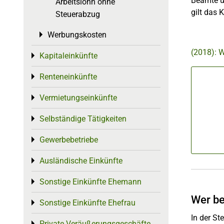
Beamte un
Arbeitslohn ohne
gilt das 
Steuerabzug
Werbungskosten
Toggle menu
(2018): W
Kapitaleinkünfte
Toggle menu
Renteneinkünfte
Toggle menu
Vermietungseinkünfte
Toggle menu
Selbständige Tätigkeiten
Toggle menu
Gewerbebetriebe
Toggle menu
Ausländische Einkünfte
Toggle menu
Sonstige Einkünfte Ehemann
Toggle menu
Wer be
Sonstige Einkünfte Ehefrau
Toggle menu
In der St
Private Veräußerungsgeschäfte