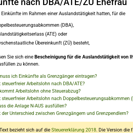
ünfte nach DBA/ATE/ZÜ Ehefrau
Einkünfte im Rahmen einer Auslandstätigkeit hatten, für die
ppelbesteuerungsabkommen (DBA),
landstätigkeitserlass (ATE) oder
wschenstaatliche Übereinkunft (ZÜ) besteht,
en Sie sich eine
Bescheinigung für die Auslandstätigkeit
von I
usfüllen zu können.
uss ich Einkünfte als Grenzgänger eintragen?
t steuerfreier Arbeitslohn nach DBA/ATE?
kommt Arbeitslohn ohne Steuerabzug?
t steuerfreier Arbeitslohn nach Doppelbesteuerungsabkommen (
ss die Anlage N-AUS ausfüllen?
t der Unterschied zwischen Grenzgängern und Grenzpendlern?
Text bezieht sich auf die
Steuererklärung 2018
. Die Version die 