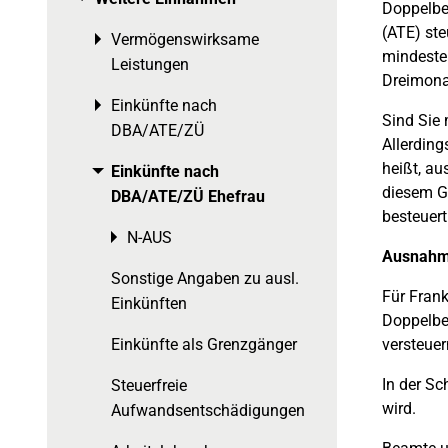
Doppelbes
(ATE) st
Vermögenswirksame
Toggle menu
mindesten
Leistungen
Dreimonat
Einkünfte nach
Toggle menu
Sind Sie 
DBA/ATE/ZÜ
Allerdin
heißt, a
Einkünfte nach
Toggle menu
diesem G
DBA/ATE/ZÜ Ehefrau
besteuert
N-AUS
Toggle menu
Ausnahm
Sonstige Angaben zu ausl.
Für Frank
Einkünften
Doppelbe
Einkünfte als Grenzgänger
versteuer
In der Sc
Steuerfreie
wird.
Aufwandsentschädigungen