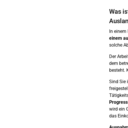
Was is
Auslan
In einem
einem au
solche A
Der Arbe
dem betr
besteht. 
Sind Sie 
freigeste
Tätigkeit
Progress
wird ein
das Eink
Ausnahm