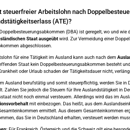
t steuerfreier Arbeitslohn nach Doppelbest
dstätigkeitserlass (ATE)?
 Doppelbesteuerungsabkommen (DBA) ist geregelt, wo und wie d
sländischen Staat ausgeübt
wird. Zur Vermeidung einer Doppel
bkommen abgeschlossen.
itslohn für eine Tätigkeit im Ausland kann auch nach dem
Ausla
effenden Staat kein Doppelbesteuerungsabkommen besteht und 
Krankheit oder Urlaub schaden der Tätigkeitsdauer nicht, verlän
im Ausland berufstätig und somit steuerpflichtig, werden Sie i
llt. Zahlen Sie jedoch die Steuern für Ihre Auslandstätigkeit i
sstaat nicht noch einmal versteuern. Allerdings wird das im Au
ionsvorbehalt
mit einbezogen. Das heißt, aus dem Auslandse
 Gesamteinkommen ermittelt. Aus diesem Gesamteinkommen ergibt
ommen, das Sie in Deutschland erhalten, versteuert werden mus
en:
Für Frankreich, Österreich und die Schweiz gilt eine beso