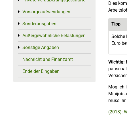
Toggle menu
Dies komm
Arbeitslo
Vorsorgeaufwendungen
Toggle menu
Sonderausgaben
Tipp
Toggle menu
Außergewöhnliche Belastungen
Toggle menu
Solche
Euro be
Sonstige Angaben
Toggle menu
Nachricht ans Finanzamt
Wichtig:
pauschal 
Ende der Eingaben
Versicher
Möglich i
Minijob a
muss Ihr
(2018): 