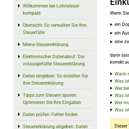
Eink
Willkommen bei Lohnsteuer
Toggle menu
kompakt
Wenn Sie 
ein Do
Übersicht: So verwalten Sie Ihre
Toggle menu
Steuerfälle
ein Aus
eine z
Meine Steuererklärung
Toggle menu
dann lass
Elektronischer Datenabruf: Die
Toggle menu
korrekt a
vorausgefüllte Steuererklärung
Wann m
Daten eingeben: So erstellen Sie
Toggle menu
Was is
Ihre Steuererklärung
Wer be
Tipps zum Steuern sparen:
Toggle menu
Was is
Optimieren Sie Ihre Eingaben
Wer mu
Was is
Daten prüfen: Fehler finden
Toggle menu
Dieser 
Steuererklärung abgeben: Daten
Toggle menu