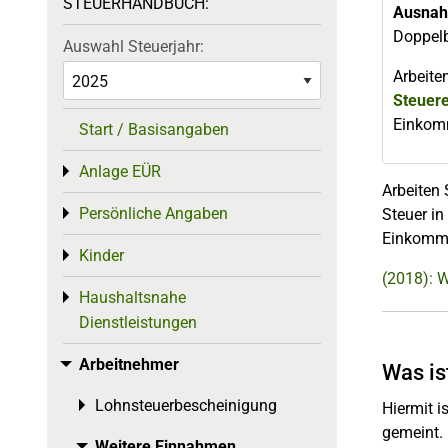
STEUERHANDBUCH:
Ausna
Doppel
Auswahl Steuerjahr:
Arbeite
Steuer
Einkomm
Start / Basisangaben
Anlage EÜR
Toggle menu
Arbeiten 
Persönliche Angaben
Toggle menu
Steuer in
Einkomme
Kinder
Toggle menu
(2018): 
Haushaltsnahe
Toggle menu
Dienstleistungen
Arbeitnehmer
Toggle menu
Was is
Lohnsteuerbescheinigung
Toggle menu
Hiermit i
gemeint. 
Weitere Einnahmen
Toggle menu