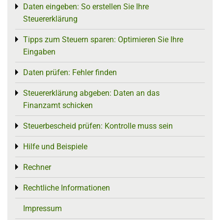
Daten eingeben: So erstellen Sie Ihre
Toggle menu
Steuererklärung
Tipps zum Steuern sparen: Optimieren Sie Ihre
Toggle menu
Eingaben
Daten prüfen: Fehler finden
Toggle menu
Steuererklärung abgeben: Daten an das
Toggle menu
Finanzamt schicken
Steuerbescheid prüfen: Kontrolle muss sein
Toggle menu
Hilfe und Beispiele
Toggle menu
Rechner
Toggle menu
Rechtliche Informationen
Toggle menu
Impressum