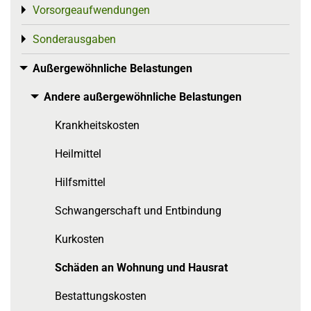
Vorsorgeaufwendungen
Toggle menu
Sonderausgaben
Toggle menu
Außergewöhnliche Belastungen
Toggle menu
Andere außergewöhnliche Belastungen
Toggle menu
Krankheitskosten
Heilmittel
Hilfsmittel
Schwangerschaft und Entbindung
Kurkosten
Schäden an Wohnung und Hausrat
Bestattungskosten