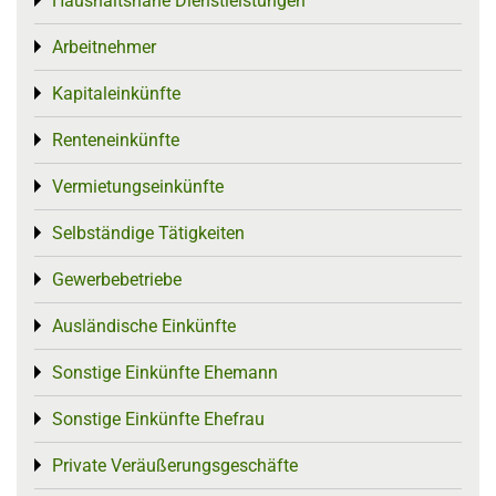
Haushaltsnahe Dienstleistungen
Toggle menu
Arbeitnehmer
Toggle menu
Kapitaleinkünfte
Toggle menu
Renteneinkünfte
Toggle menu
Vermietungseinkünfte
Toggle menu
Selbständige Tätigkeiten
Toggle menu
Gewerbebetriebe
Toggle menu
Ausländische Einkünfte
Toggle menu
Sonstige Einkünfte Ehemann
Toggle menu
Sonstige Einkünfte Ehefrau
Toggle menu
Private Veräußerungsgeschäfte
Toggle menu