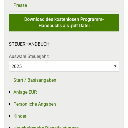
Presse
Download des kostenlosen Programm-
Handbuchs als .pdf Datei
STEUERHANDBUCH:
Auswahl Steuerjahr:
Start / Basisangaben
Anlage EÜR
Toggle menu
Persönliche Angaben
Toggle menu
Kinder
Toggle menu