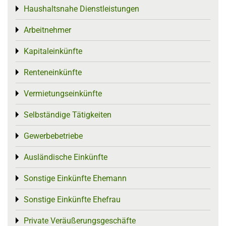
Haushaltsnahe Dienstleistungen
Toggle menu
Arbeitnehmer
Toggle menu
Kapitaleinkünfte
Toggle menu
Renteneinkünfte
Toggle menu
Vermietungseinkünfte
Toggle menu
Selbständige Tätigkeiten
Toggle menu
Gewerbebetriebe
Toggle menu
Ausländische Einkünfte
Toggle menu
Sonstige Einkünfte Ehemann
Toggle menu
Sonstige Einkünfte Ehefrau
Toggle menu
Private Veräußerungsgeschäfte
Toggle menu