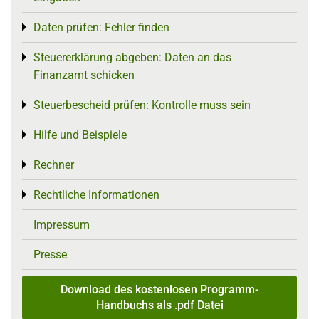
Daten prüfen: Fehler finden
Toggle menu
Steuererklärung abgeben: Daten an das
Toggle menu
Finanzamt schicken
Steuerbescheid prüfen: Kontrolle muss sein
Toggle menu
Hilfe und Beispiele
Toggle menu
Rechner
Toggle menu
Rechtliche Informationen
Toggle menu
Impressum
Presse
Download des kostenlosen Programm-
Handbuchs als .pdf Datei