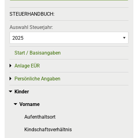
STEUERHANDBUCH:
Auswahl Steuerjahr:
Start / Basisangaben
Anlage EÜR
Toggle menu
Persönliche Angaben
Toggle menu
Kinder
Toggle menu
Vorname
Toggle menu
Aufenthaltsort
Kindschaftsverhältnis