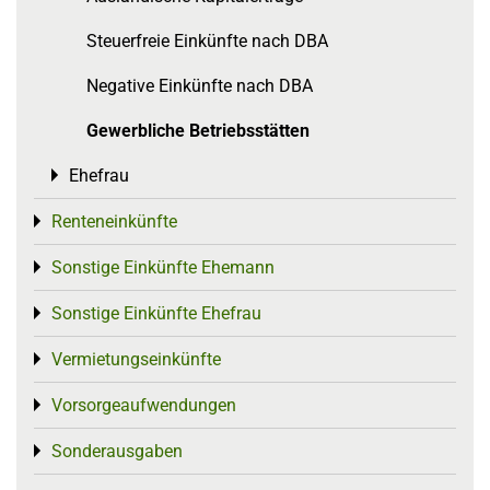
Steuerfreie Einkünfte nach DBA
Negative Einkünfte nach DBA
Gewerbliche Betriebsstätten
Ehefrau
Toggle menu
Renteneinkünfte
Toggle menu
Sonstige Einkünfte Ehemann
Toggle menu
Sonstige Einkünfte Ehefrau
Toggle menu
Vermietungseinkünfte
Toggle menu
Vorsorgeaufwendungen
Toggle menu
Sonderausgaben
Toggle menu