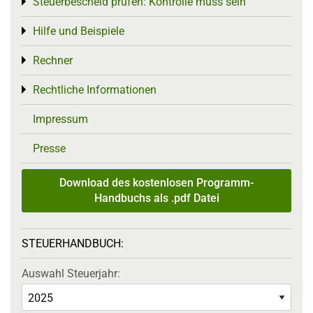
Steuerbescheid prüfen: Kontrolle muss sein
Toggle menu
Hilfe und Beispiele
Toggle menu
Rechner
Toggle menu
Rechtliche Informationen
Toggle menu
Impressum
Presse
Download des kostenlosen Programm-
Handbuchs als .pdf Datei
STEUERHANDBUCH:
Auswahl Steuerjahr: