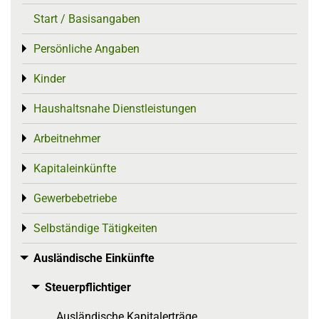
Start / Basisangaben
Persönliche Angaben
Toggle menu
Kinder
Toggle menu
Haushaltsnahe Dienstleistungen
Toggle menu
Arbeitnehmer
Toggle menu
Kapitaleinkünfte
Toggle menu
Gewerbebetriebe
Toggle menu
Selbständige Tätigkeiten
Toggle menu
Ausländische Einkünfte
Toggle menu
Steuerpflichtiger
Toggle menu
Ausländische Kapitalerträge