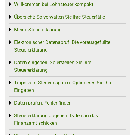
Willkommen bei Lohnsteuer kompakt
Toggle menu
Übersicht: So verwalten Sie Ihre Steuerfälle
Toggle menu
Meine Steuererklärung
Toggle menu
Elektronischer Datenabruf: Die vorausgefüllte
Toggle menu
Steuererklärung
Daten eingeben: So erstellen Sie Ihre
Toggle menu
Steuererklärung
Tipps zum Steuern sparen: Optimieren Sie Ihre
Toggle menu
Eingaben
Daten prüfen: Fehler finden
Toggle menu
Steuererklärung abgeben: Daten an das
Toggle menu
Finanzamt schicken