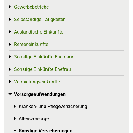
Gewerbebetriebe
Toggle menu
Selbständige Tätigkeiten
Toggle menu
Ausländische Einkünfte
Toggle menu
Renteneinkünfte
Toggle menu
Sonstige Einkünfte Ehemann
Toggle menu
Sonstige Einkünfte Ehefrau
Toggle menu
Vermietungseinkünfte
Toggle menu
Vorsorgeaufwendungen
Toggle menu
Kranken- und Pflegeversicherung
Toggle menu
Altersvorsorge
Toggle menu
Sonstige Versicherungen
Toggle menu