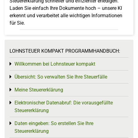
Steuererklärung schneller und effizienter erledigen.
Laden Sie einfach Ihre Dokumente hoch – unsere KI
erkennt und verarbeitet alle wichtigen Informationen
für Sie.
LOHNSTEUER KOMPAKT PROGRAMMHANDBUCH:
Willkommen bei Lohnsteuer kompakt
Toggle menu
Übersicht: So verwalten Sie Ihre Steuerfälle
Toggle menu
Meine Steuererklärung
Toggle menu
Elektronischer Datenabruf: Die vorausgefüllte
Toggle menu
Steuererklärung
Daten eingeben: So erstellen Sie Ihre
Toggle menu
Steuererklärung