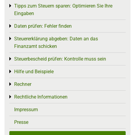
Tipps zum Steuern sparen: Optimieren Sie Ihre
Toggle menu
Eingaben
Daten prüfen: Fehler finden
Toggle menu
Steuererklärung abgeben: Daten an das
Toggle menu
Finanzamt schicken
Steuerbescheid prüfen: Kontrolle muss sein
Toggle menu
Hilfe und Beispiele
Toggle menu
Rechner
Toggle menu
Rechtliche Informationen
Toggle menu
Impressum
Presse