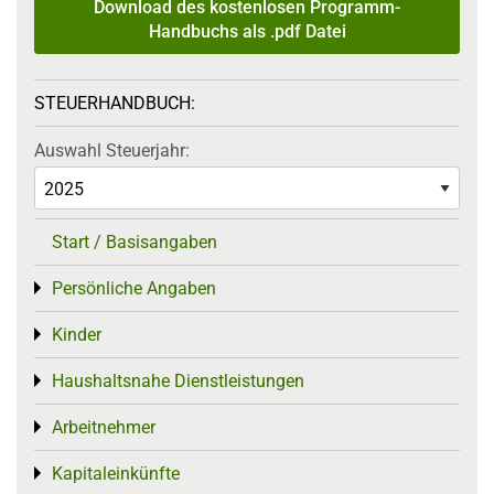
Download des kostenlosen Programm-
Handbuchs als .pdf Datei
STEUERHANDBUCH:
Auswahl Steuerjahr:
Start / Basisangaben
Persönliche Angaben
Toggle menu
Kinder
Toggle menu
Haushaltsnahe Dienstleistungen
Toggle menu
Arbeitnehmer
Toggle menu
Kapitaleinkünfte
Toggle menu