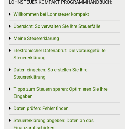
LOHNSTEUER KOMPAKT PROGRAMMHANDBUCH:
Willkommen bei Lohnsteuer kompakt
Toggle menu
Übersicht: So verwalten Sie Ihre Steuerfälle
Toggle menu
Meine Steuererklärung
Toggle menu
Elektronischer Datenabruf: Die vorausgefüllte
Toggle menu
Steuererklärung
Daten eingeben: So erstellen Sie Ihre
Toggle menu
Steuererklärung
Tipps zum Steuern sparen: Optimieren Sie Ihre
Toggle menu
Eingaben
Daten prüfen: Fehler finden
Toggle menu
Steuererklärung abgeben: Daten an das
Toggle menu
Finanzamt schicken