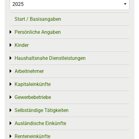
Start / Basisangaben
Persönliche Angaben
Toggle menu
Kinder
Toggle menu
Haushaltsnahe Dienstleistungen
Toggle menu
Arbeitnehmer
Toggle menu
Kapitaleinkünfte
Toggle menu
Gewerbebetriebe
Toggle menu
Selbständige Tätigkeiten
Toggle menu
Ausländische Einkünfte
Toggle menu
Renteneinkünfte
Toggle menu