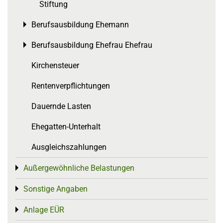
Stiftung
Berufsausbildung Ehemann
Toggle menu
Berufsausbildung Ehefrau Ehefrau
Toggle menu
Kirchensteuer
Rentenverpflichtungen
Dauernde Lasten
Ehegatten-Unterhalt
Ausgleichszahlungen
Außergewöhnliche Belastungen
Toggle menu
Sonstige Angaben
Toggle menu
Anlage EÜR
Toggle menu