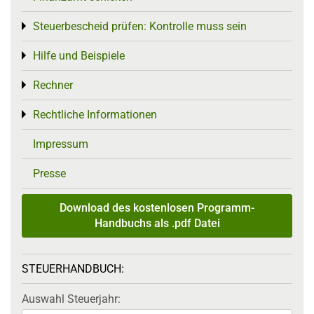
Steuerbescheid prüfen: Kontrolle muss sein
Toggle menu
Hilfe und Beispiele
Toggle menu
Rechner
Toggle menu
Rechtliche Informationen
Toggle menu
Impressum
Presse
Download des kostenlosen Programm-
Handbuchs als .pdf Datei
STEUERHANDBUCH:
Auswahl Steuerjahr: