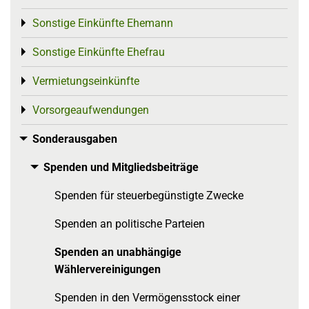
Sonstige Einkünfte Ehemann
Toggle menu
Sonstige Einkünfte Ehefrau
Toggle menu
Vermietungseinkünfte
Toggle menu
Vorsorgeaufwendungen
Toggle menu
Sonderausgaben
Toggle menu
Spenden und Mitgliedsbeiträge
Toggle menu
Spenden für steuerbegünstigte Zwecke
Spenden an politische Parteien
Spenden an unabhängige
Wählervereinigungen
Spenden in den Vermögensstock einer