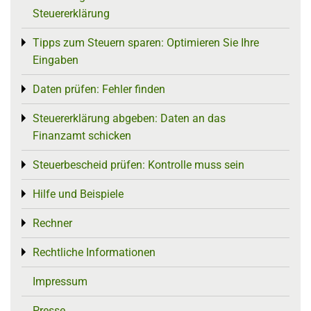
Steuererklärung
Tipps zum Steuern sparen: Optimieren Sie Ihre
Toggle menu
Eingaben
Daten prüfen: Fehler finden
Toggle menu
Steuererklärung abgeben: Daten an das
Toggle menu
Finanzamt schicken
Steuerbescheid prüfen: Kontrolle muss sein
Toggle menu
Hilfe und Beispiele
Toggle menu
Rechner
Toggle menu
Rechtliche Informationen
Toggle menu
Impressum
Presse