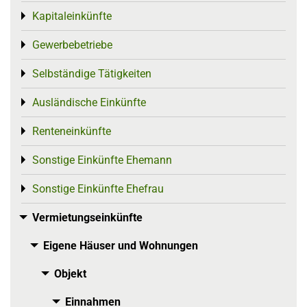
Kapitaleinkünfte
Toggle menu
Gewerbebetriebe
Toggle menu
Selbständige Tätigkeiten
Toggle menu
Ausländische Einkünfte
Toggle menu
Renteneinkünfte
Toggle menu
Sonstige Einkünfte Ehemann
Toggle menu
Sonstige Einkünfte Ehefrau
Toggle menu
Vermietungseinkünfte
Toggle menu
Eigene Häuser und Wohnungen
Toggle menu
Objekt
Toggle menu
Einnahmen
Toggle menu