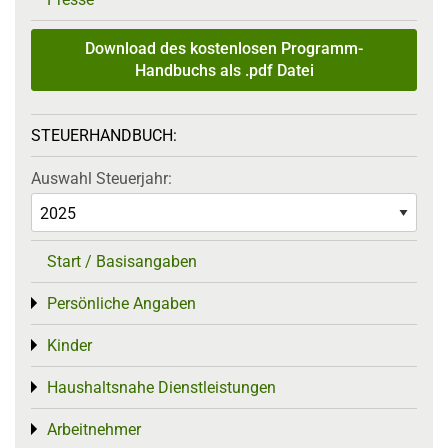
Download des kostenlosen Programm-
Handbuchs als .pdf Datei
STEUERHANDBUCH:
Auswahl Steuerjahr:
Start / Basisangaben
Persönliche Angaben
Toggle menu
Kinder
Toggle menu
Haushaltsnahe Dienstleistungen
Toggle menu
Arbeitnehmer
Toggle menu