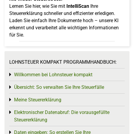
Lernen Sie hier, wie Sie mit
IntelliScan
Ihre
Steuererklärung schneller und effizienter erledigen.
Laden Sie einfach Ihre Dokumente hoch – unsere KI
erkennt und verarbeitet alle wichtigen Informationen
für Sie.
LOHNSTEUER KOMPAKT PROGRAMMHANDBUCH:
Willkommen bei Lohnsteuer kompakt
Toggle menu
Übersicht: So verwalten Sie Ihre Steuerfälle
Toggle menu
Meine Steuererklärung
Toggle menu
Elektronischer Datenabruf: Die vorausgefüllte
Toggle menu
Steuererklärung
Daten eingeben: So erstellen Sie Ihre
Toggle menu