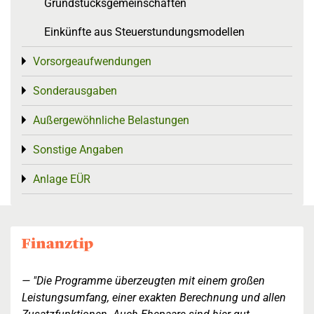
Grundstücksgemeinschaften
Einkünfte aus Steuerstundungsmodellen
Vorsorgeaufwendungen
Toggle menu
Sonderausgaben
Toggle menu
Außergewöhnliche Belastungen
Toggle menu
Sonstige Angaben
Toggle menu
Anlage EÜR
Toggle menu
"Die Programme überzeugten mit einem großen
Leistungsumfang, einer exakten Berechnung und allen