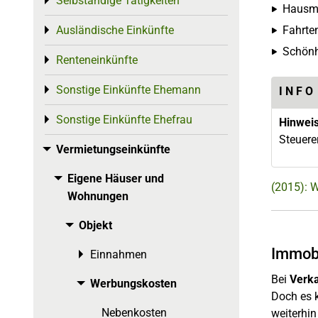
Selbständige Tätigkeiten
Toggle menu
Hausme
Fahrte
Ausländische Einkünfte
Toggle menu
Schönh
Renteneinkünfte
Toggle menu
Sonstige Einkünfte Ehemann
Toggle menu
I N F O
Sonstige Einkünfte Ehefrau
Toggle menu
Hinwei
Steuere
Vermietungseinkünfte
Toggle menu
Eigene Häuser und
Toggle menu
(2015): 
Wohnungen
Objekt
Toggle menu
Immobi
Einnahmen
Toggle menu
Bei
Verka
Werbungskosten
Toggle menu
Doch es 
Nebenkosten
weiterhin