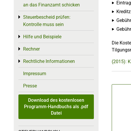
Eintra
an das Finanzamt schicken
Kreditz
Steuerbescheid prüfen:
Toggle menu
Gebühr
Kontrolle muss sein
Gebühr
Hilfe und Beispiele
Toggle menu
Die Kost
Rechner
Toggle menu
Tilgungsr
Rechtliche Informationen
Toggle menu
(2015): K
Impressum
Presse
Download des kostenlosen
Programm-Handbuchs als .pdf
Datei