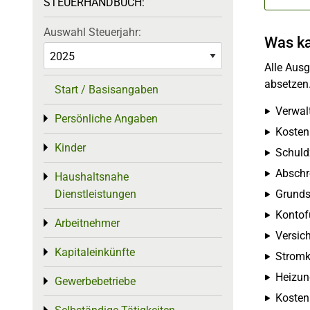
STEUERHANDBUCH:
Auswahl Steuerjahr:
Was ka
Alle Aus
absetzen
Start / Basisangaben
Verwal
Persönliche Angaben
Toggle menu
Kosten
Kinder
Toggle menu
Schuldz
Abschr
Haushaltsnahe
Toggle menu
Grunds
Dienstleistungen
Kontof
Arbeitnehmer
Toggle menu
Versich
Kapitaleinkünfte
Toggle menu
Stromk
Heizu
Gewerbebetriebe
Toggle menu
Kosten