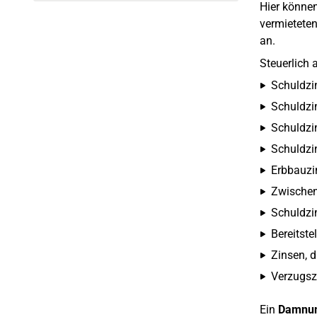
Hier können
vermietete
an.
Steuerlich 
Schuldzi
Schuldzi
Schuldzi
Schuldzi
Erbbauzi
Zwischen
Schuldzi
Bereitste
Zinsen, d
Verzugszi
Ein
Damnum