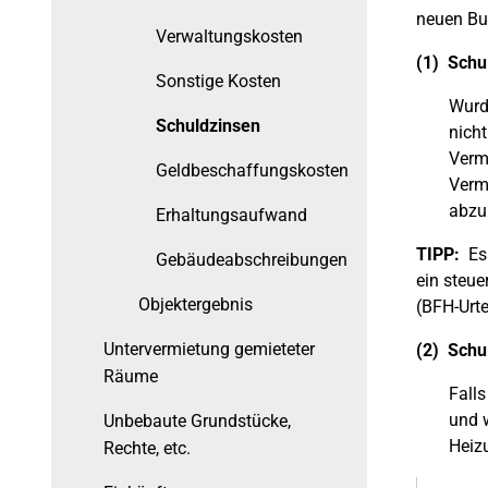
neuen Bu
Verwaltungskosten
(1) Schu
Sonstige Kosten
Wurde
Schuldzinsen
nich
Verm
Geldbeschaffungskosten
Vermi
abzu
Erhaltungsaufwand
TIPP:
Es 
Gebäudeabschreibungen
ein steue
Objektergebnis
(BFH-Urte
Untervermietung gemieteter
(2) Schu
Räume
Fall
und 
Unbebaute Grundstücke,
Heiz
Rechte, etc.