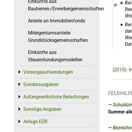
Einkünfte aus
Bei
Bauherren-/Erwerbergemeinschaften
Bee
Wie
Anteile an Immobilienfonds
Bei
dar
Miteigentumsanteile
Wer
Grundstücksgemeinschaften
Dar
Einkünfte aus
Steuerstundungsmodellen
(2015): 
Vorsorgeaufwendungen
Toggle menu
Sonderausgaben
Toggle menu
FELDHILF
Außergewöhnliche Belastungen
Toggle menu
Schuldzi
Sonstige Angaben
Toggle menu
Summe alle
Anlage EÜR
Toggle menu
Bezeich