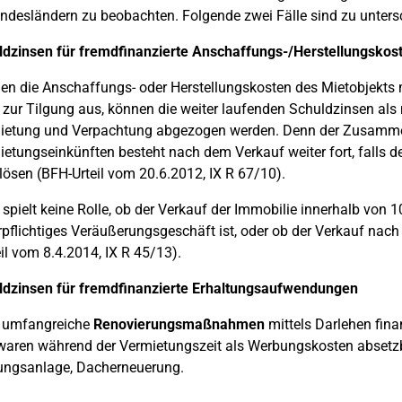
ndesländern zu beobachten. Folgende zwei Fälle sind zu unters
ldzinsen für fremdfinanzierte Anschaffungs-/Herstellungskos
n die Anschaffungs- oder Herstellungskosten des Mietobjekts mi
t zur Tilgung aus, können die weiter laufenden Schuldzinsen al
ietung und Verpachtung abgezogen werden. Denn der Zusamme
etungseinkünften besteht nach dem Verkauf weiter fort, falls d
lösen (BFH-Urteil vom 20.6.2012, IX R 67/10).
spielt keine Rolle, ob der Verkauf der Immobilie innerhalb von
rpflichtiges Veräußerungsgeschäft ist, oder ob der Verkauf nach d
il vom 8.4.2014, IX R 45/13).
ldzinsen für fremdfinanzierte Erhaltungsaufwendungen
s umfangreiche
Renovierungsmaßnahmen
mittels Darlehen fina
waren während der Vermietungszeit als Werbungskosten absetzb
ungsanlage, Dacherneuerung.