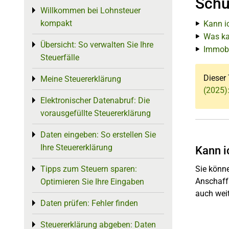
Schu
Willkommen bei Lohnsteuer
Toggle menu
kompakt
Kann i
Was ka
Übersicht: So verwalten Sie Ihre
Toggle menu
Immobi
Steuerfälle
Dieser 
Meine Steuererklärung
Toggle menu
(2025)
Elektronischer Datenabruf: Die
Toggle menu
vorausgefüllte Steuererklärung
Daten eingeben: So erstellen Sie
Toggle menu
Ihre Steuererklärung
Kann i
Tipps zum Steuern sparen:
Sie könn
Toggle menu
Anschaff
Optimieren Sie Ihre Eingaben
auch wei
Daten prüfen: Fehler finden
Toggle menu
Steuererklärung abgeben: Daten
Toggle menu