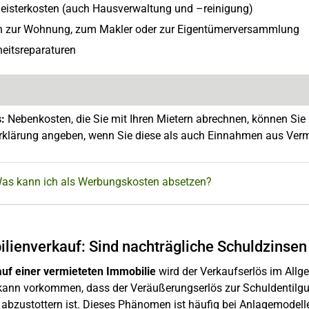
isterkosten (auch Hausverwaltung und –reinigung)
n zur Wohnung, zum Makler oder zur Eigentümerversammlung
eitsreparaturen
s:
Nebenkosten, die Sie mit Ihren Mietern abrechnen, können Sie
rklärung angeben, wenn Sie diese als auch Einnahmen aus Verm
Was kann ich als Werbungskosten absetzen?
lienverkauf: Sind nachträgliche Schuldzinsen
uf einer vermieteten Immobilie
wird der Verkaufserlös im Allg
kann vorkommen, dass der Veräußerungserlös zur Schuldentilgun
 abzustottern ist. Dieses Phänomen ist häufig bei Anlagemodel