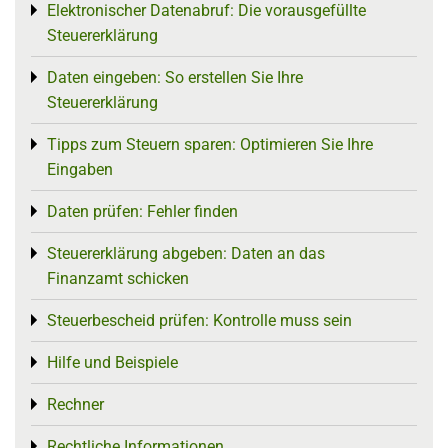
Elektronischer Datenabruf: Die vorausgefüllte
Toggle menu
Steuererklärung
Daten eingeben: So erstellen Sie Ihre
Toggle menu
Steuererklärung
Tipps zum Steuern sparen: Optimieren Sie Ihre
Toggle menu
Eingaben
Daten prüfen: Fehler finden
Toggle menu
Steuererklärung abgeben: Daten an das
Toggle menu
Finanzamt schicken
Steuerbescheid prüfen: Kontrolle muss sein
Toggle menu
Hilfe und Beispiele
Toggle menu
Rechner
Toggle menu
Rechtliche Informationen
Toggle menu