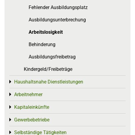
Fehlender Ausbildungsplatz
Ausbildungsunterbrechung
Arbeitslosigkeit
Behinderung
Ausbildungsfreibetrag
Kindergeld/Freibeträge
Haushaltsnahe Dienstleistungen
Toggle menu
Arbeitnehmer
Toggle menu
Kapitaleinkünfte
Toggle menu
Gewerbebetriebe
Toggle menu
Selbständige Tätigkeiten
Toggle menu