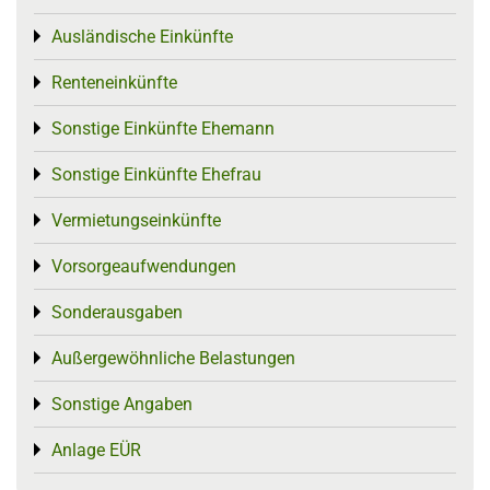
Ausländische Einkünfte
Toggle menu
Renteneinkünfte
Toggle menu
Sonstige Einkünfte Ehemann
Toggle menu
Sonstige Einkünfte Ehefrau
Toggle menu
Vermietungseinkünfte
Toggle menu
Vorsorgeaufwendungen
Toggle menu
Sonderausgaben
Toggle menu
Außergewöhnliche Belastungen
Toggle menu
Sonstige Angaben
Toggle menu
Anlage EÜR
Toggle menu