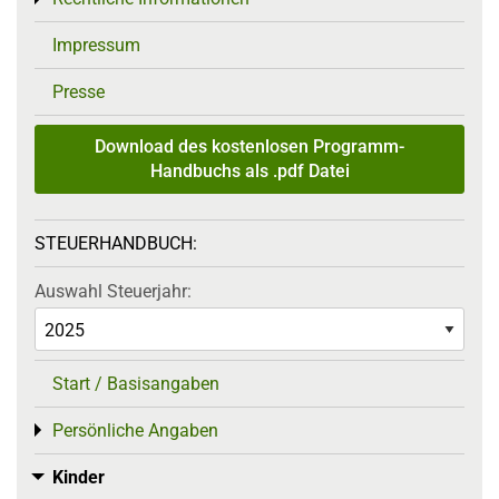
Impressum
Presse
Download des kostenlosen Programm-
Handbuchs als .pdf Datei
STEUERHANDBUCH:
Auswahl Steuerjahr:
Start / Basisangaben
Persönliche Angaben
Toggle menu
Kinder
Toggle menu