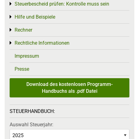
Steuerbescheid prüfen: Kontrolle muss sein
Toggle menu
Hilfe und Beispiele
Toggle menu
Rechner
Toggle menu
Rechtliche Informationen
Toggle menu
Impressum
Presse
Download des kostenlosen Programm-
Handbuchs als .pdf Datei
STEUERHANDBUCH:
Auswahl Steuerjahr: