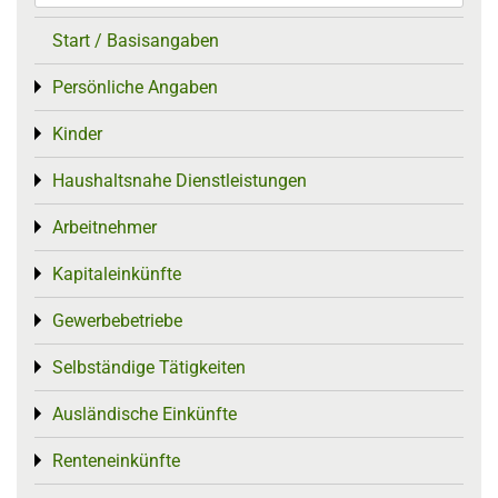
Start / Basisangaben
Persönliche Angaben
Toggle menu
Kinder
Toggle menu
Haushaltsnahe Dienstleistungen
Toggle menu
Arbeitnehmer
Toggle menu
Kapitaleinkünfte
Toggle menu
Gewerbebetriebe
Toggle menu
Selbständige Tätigkeiten
Toggle menu
Ausländische Einkünfte
Toggle menu
Renteneinkünfte
Toggle menu