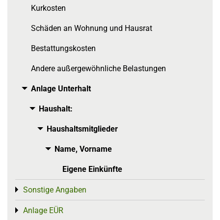
Kurkosten
Schäden an Wohnung und Hausrat
Bestattungskosten
Andere außergewöhnliche Belastungen
Anlage Unterhalt
Toggle menu
Haushalt:
Toggle menu
Haushaltsmitglieder
Toggle menu
Name, Vorname
Toggle menu
Eigene Einkünfte
Sonstige Angaben
Toggle menu
Anlage EÜR
Toggle menu