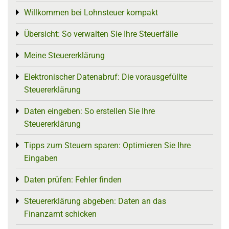
Willkommen bei Lohnsteuer kompakt
Toggle menu
Übersicht: So verwalten Sie Ihre Steuerfälle
Toggle menu
Meine Steuererklärung
Toggle menu
Elektronischer Datenabruf: Die vorausgefüllte
Toggle menu
Steuererklärung
Daten eingeben: So erstellen Sie Ihre
Toggle menu
Steuererklärung
Tipps zum Steuern sparen: Optimieren Sie Ihre
Toggle menu
Eingaben
Daten prüfen: Fehler finden
Toggle menu
Steuererklärung abgeben: Daten an das
Toggle menu
Finanzamt schicken