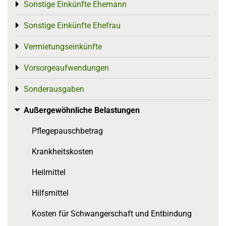
Sonstige Einkünfte Ehemann
Toggle menu
Sonstige Einkünfte Ehefrau
Toggle menu
Vermietungseinkünfte
Toggle menu
Vorsorgeaufwendungen
Toggle menu
Sonderausgaben
Toggle menu
Außergewöhnliche Belastungen
Toggle menu
Pflegepauschbetrag
Krankheitskosten
Heilmittel
Hilfsmittel
Kosten für Schwangerschaft und Entbindung