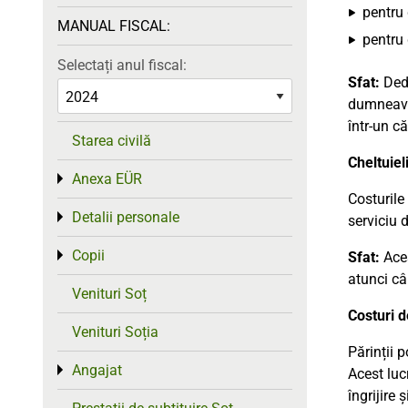
pentru 
MANUAL FISCAL:
pentru 
Selectați anul fiscal:
Sfat:
Dedu
dumneavoa
într-un c
Starea civilă
Cheltuiel
Anexa EÜR
Toggle menu
Costurile
Detalii personale
Toggle menu
serviciu d
Copii
Toggle menu
Sfat:
Aces
atunci câ
Venituri Soț
Costuri de
Venituri Soția
Părinții 
Angajat
Toggle menu
Acest lucr
îngrijire