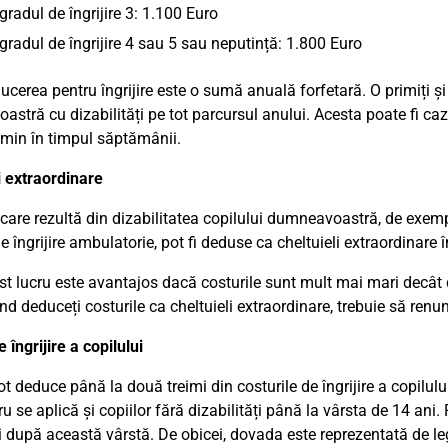
gradul de îngrijire 3: 1.100 Euro
gradul de îngrijire 4 sau 5 sau neputință: 1.800 Euro
cerea pentru îngrijire este o sumă anuală forfetară. O primiți și î
stră cu dizabilități pe tot parcursul anului. Acesta poate fi c
ămin în timpul săptămânii.
i extraordinare
 care rezultă din dizabilitatea copilului dumneavoastră, de exem
e îngrijire ambulatorie, pot fi deduse ca cheltuieli extraordinare î
t lucru este avantajos dacă costurile sunt mult mai mari decât de
nd deduceți costurile ca cheltuieli extraordinare, trebuie să renun
 îngrijire a copilului
pot deduce până la două treimi din costurile de îngrijire a copilul
u se aplică și copiilor fără dizabilități până la vârsta de 14 ani. P
 și după această vârstă. De obicei, dovada este reprezentată de le