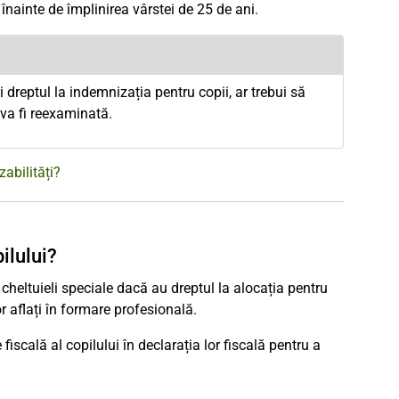
înainte de împlinirea vârstei de 25 de ani.
 dreptul la indemnizația pentru copii, ar trebui să
 va fi reexaminată.
zabilități?
ilului?
a cheltuieli speciale dacă au dreptul la alocația pentru
or aflați în formare profesională.
iscală al copilului în declarația lor fiscală pentru a