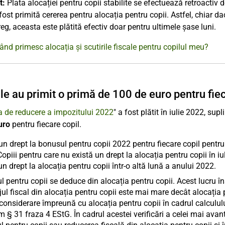
t:
Plata alocației pentru copii stabilite se efectuează retroactiv 
 fost primită cererea pentru alocația pentru copii. Astfel, chiar da
reg, aceasta este plătită efectiv doar pentru ultimele șase luni.
ând primesc alocația și scutirile fiscale pentru copilul meu?
ile au primit o primă de 100 de euro pentru fie
 de reducere a impozitului 2022
" a fost plătit în iulie 2022, su
uro
pentru fiecare copil.
un drept la bonusul pentru copii 2022 pentru fiecare copil pentru c
opiii pentru care nu există un drept la alocația pentru copii în 
un drept la alocația pentru copii într-o altă lună a anului 2022.
 pentru copii se deduce din alocația pentru copii. Acest lucru în
ul fiscal din alocația pentru copii este mai mare decât alocația
 considerare împreună cu alocația pentru copii în cadrul calcululu
 § 31 fraza 4 EStG. În cadrul acestei verificări a celei mai avant