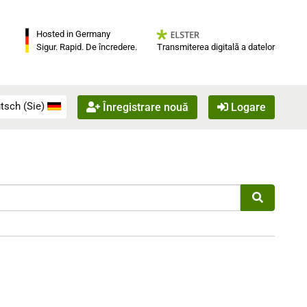
Hosted in Germany
Transmiterea digitală a datelor
Sigur. Rapid. De încredere.
tsch (Sie)
Înregistrare nouă
Logare