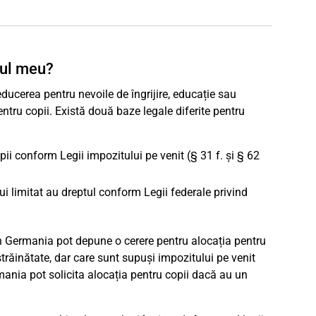
lul meu?
ducerea pentru nevoile de îngrijire, educație sau
ntru copii. Există două baze legale diferite pentru
ii conform Legii impozitului pe venit (§ 31 f. și § 62
 limitat au dreptul conform Legii federale privind
în Germania pot depune o cerere pentru alocația pentru
străinătate, dar care sunt supuși impozitului pe venit
ania pot solicita alocația pentru copii dacă au un