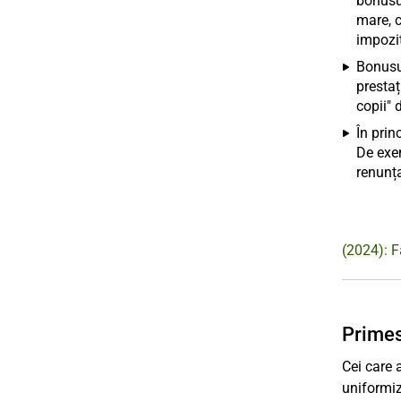
bonusul
mare, c
impozi
Bonusul
prestaț
copii" 
În prin
De exem
renunța
(2024): F
Primes
Cei care 
uniformiz