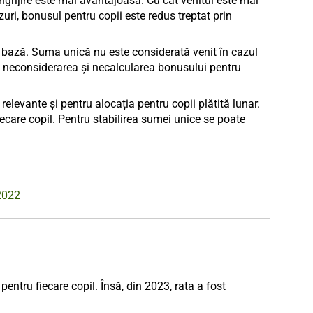
îngrijire este mai avantajoasă. Cu cât venitul este mai
uri, bonusul pentru copii este redus treptat prin
e bază. Suma unică nu este considerată venit în cazul
ind neconsiderarea și necalcularea bonusului pentru
relevante și pentru alocația pentru copii plătită lunar.
ecare copil. Pentru stabilirea sumei unice se poate
 2022
entru fiecare copil. Însă, din 2023, rata a fost