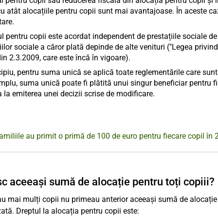
 pentru copii sau reducerea fiscală din alocația pentru copii și 
u atât alocațiile pentru copii sunt mai avantajoase. În aceste caz
tare.
 pentru copii este acordat independent de prestațiile sociale d
iilor sociale a căror plată depinde de alte venituri ("Legea priv
din 2.3.2009, care este încă în vigoare).
cipiu, pentru suma unică se aplică toate reglementările care sunt 
plu, suma unică poate fi plătită unui singur beneficiar pentru fi
 la emiterea unei decizii scrise de modificare.
amiliile au primit o primă de 100 de euro pentru fiecare copil în
c aceeași sumă de alocație pentru toți copiii?
au mai mulți copii nu primeau anterior aceeași sumă de alocație p
ată. Dreptul la alocația pentru copii este: