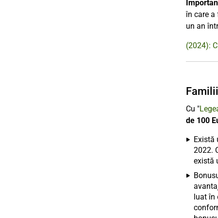
Importan
în care a
un an înt
(2024): C
Famili
Cu "
Legea
de 100 E
Există 
2022. C
există 
Bonusul
avantaj
luat în
conform