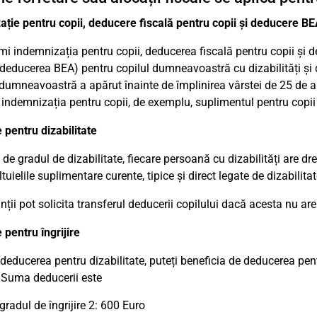
ție pentru copii, deducere fiscală pentru copii și deducere B
imi indemnizația pentru copii, deducerea fiscală pentru copii și d
deducerea BEA) pentru copilul dumneavoastră cu dizabilități și 
 dumneavoastră a apărut înainte de împlinirea vârstei de 25 de ani
 indemnizația pentru copii, de exemplu, suplimentul pentru copii 
pentru dizabilitate
e de gradul de dizabilitate, fiecare persoană cu dizabilități are d
ltuielile suplimentare curente, tipice și direct legate de dizabili
nții pot solicita transferul deducerii copilului dacă acesta nu ar
pentru îngrijire
deducerea pentru dizabilitate, puteți beneficia de deducerea pentr
. Suma deducerii este
gradul de îngrijire 2: 600 Euro