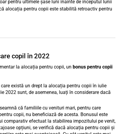
doar pentru ultimele șase luni înainte de începutul lunii
că alocația pentru copii este stabilită retroactiv pentru
care copil în 2022
plimentar la alocația pentru copii, un
bonus pentru copii
are există un drept la alocația pentru copii în iulie
iulie 2022 sunt, de asemenea, luați în considerare dacă
seamnă că familiile cu venituri mari, pentru care
 pentru copii, nu beneficiază de acesta. Bonusul este
i comparativ efectuat la stabilirea impozitului pe venit,
ajoase opțiuni, se verifică dacă alocația pentru copii și