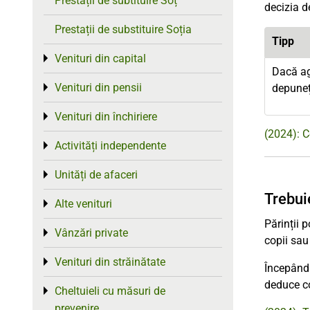
Prestații de subtituire Soț
decizia d
Prestații de substituire Soția
Tipp
Venituri din capital
Toggle menu
Dacă age
Venituri din pensii
Toggle menu
depuneți
Venituri din închiriere
Toggle menu
(2024): C
Activități independente
Toggle menu
Unități de afaceri
Toggle menu
Trebuie
Alte venituri
Toggle menu
Părinții 
Vânzări private
Toggle menu
copii sau
Venituri din străinătate
Toggle menu
Începând 
deduce co
Cheltuieli cu măsuri de
Toggle menu
prevenire