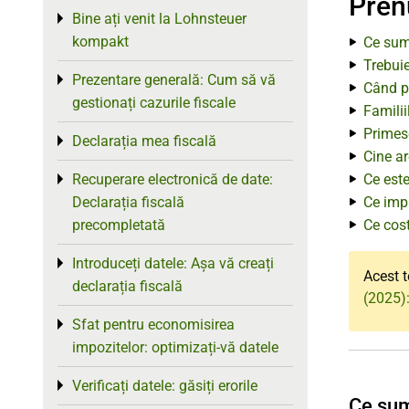
Pre
Bine ați venit la Lohnsteuer
Toggle menu
kompakt
Ce sume
Trebuie
Prezentare generală: Cum să vă
Toggle menu
Când pr
gestionați cazurile fiscale
Familii
Primesc
Declarația mea fiscală
Toggle menu
Cine ar
Recuperare electronică de date:
Ce este
Toggle menu
Declarația fiscală
Ce impa
precompletată
Ce cost
Introduceți datele: Așa vă creați
Toggle menu
Acest t
declarația fiscală
(2025)
Sfat pentru economisirea
Toggle menu
impozitelor: optimizați-vă datele
Verificați datele: găsiți erorile
Toggle menu
Ce sume