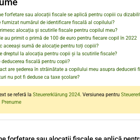
nume
 forfetare sau alocații fiscale se aplică pentru copiii cu dizabili
 furnizat numărul de identificare fiscală al copilului?
imesc alocația și scutirile fiscale pentru copilul meu?
le au primit o primă de 100 de euro pentru fiecare copil în 2022
 aceeași sumă de alocație pentru toți copiii?
e dreptul la alocația pentru copii și la scutirile fiscale?
 deducerea fiscală pentru copii?
ct are șederea în străinătate a copilului meu asupra deducerii f
uri nu pot fi deduse ca taxe școlare?
ext se referă la
Steuererklärung 2024
. Versiunea pentru
Steuerer
: Prenume
 forfetare sau alocații fiscale se aplică pentru