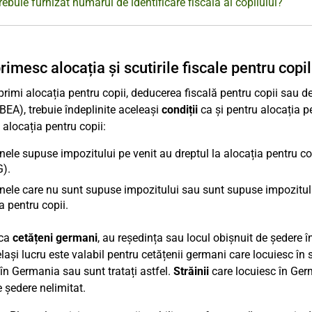
rebuie furnizat numărul de identificare fiscală al copilului?
rimesc alocația și scutirile fiscale pentru copi
primi alocația pentru copii, deducerea fiscală pentru copii sau de
BEA), trebuie îndeplinite aceleași
condiții
ca și pentru alocația pe
a alocația pentru copii:
ele supuse impozitului pe venit au dreptul la alocația pentru cop
G).
ele care nu sunt supuse impozitului sau sunt supuse impozitului
a pentru copii.
 ca
cetățeni germani
, au reședința sau locul obișnuit de ședere 
elași lucru este valabil pentru cetățenii germani care locuiesc în 
 în Germania sau sunt tratați astfel.
Străinii
care locuiesc în Germ
 ședere nelimitat.