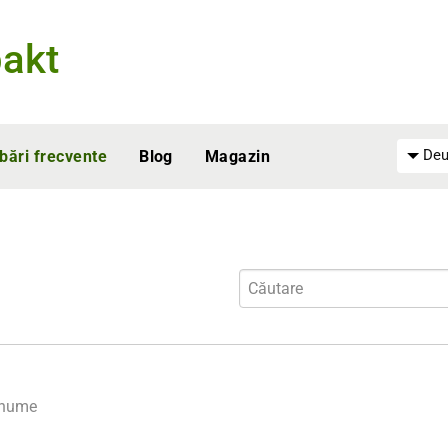
akt
Deu
ebări frecvente
Blog
Magazin
enume