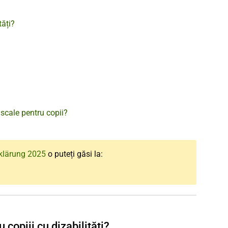
tăți?
iscale pentru copii?
klärung 2025
o puteți găsi la:
 copiii cu dizabilități?