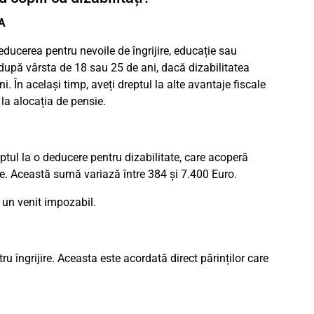
EA
educerea pentru nevoile de îngrijire, educație sau
după vârsta de 18 sau 25 de ani, dacă dizabilitatea
. În același timp, aveți dreptul la alte avantaje fiscale
la alocația de pensie.
reptul la o deducere pentru dizabilitate, care acoperă
tate. Această sumă variază între 384 și 7.400 Euro.
e un venit impozabil.
u îngrijire. Aceasta este acordată direct părinților care