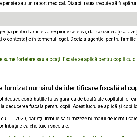
e pensie sau un raport medical. Dizabilitatea trebuie să fi apărut 
nția pentru familie vă respinge cererea, dar considerați că aveți
 o contestație în termenul legal. Decizia agenției pentru familie
e sume forfetare sau alocații fiscale se aplică pentru copiii cu di
 furnizat numărul de identificare fiscală al cop
pot deduce contribuțiile la asigurarea de boală ale copilului lor c
 la deducerea fiscală pentru copii. Acest lucru se aplică și copiil
cu 1.1.2023, părinții trebuie să furnizeze numărul de identificare f
ntribuțiile ca cheltuieli speciale.