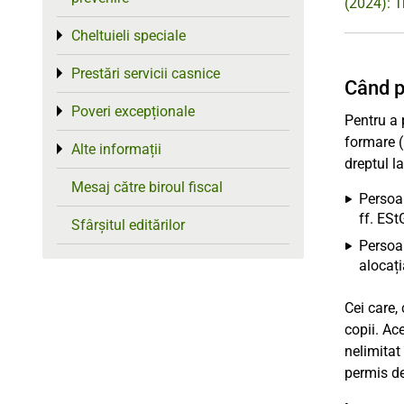
(2024): T
Cheltuieli speciale
Toggle menu
Prestări servicii casnice
Toggle menu
Când p
Poveri excepționale
Toggle menu
Pentru a 
formare (
Alte informații
Toggle menu
dreptul l
Mesaj către biroul fiscal
Persoan
ff. ESt
Sfârșitul editărilor
Persoan
alocați
Cei care,
copii. Ac
nelimitat
permis de