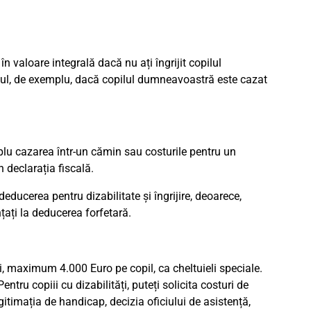
n valoare integrală dacă nu ați îngrijit copilul
azul, de exemplu, dacă copilul dumneavoastră este cazat
plu cazarea într-un cămin sau costurile pentru un
n declarația fiscală.
ducerea pentru dizabilitate și îngrijire, deoarece,
țați la deducerea forfetară.
ui, maximum 4.000 Euro pe copil, ca cheltuieli speciale.
entru copiii cu dizabilități, puteți solicita costuri de
gitimația de handicap, decizia oficiului de asistență,