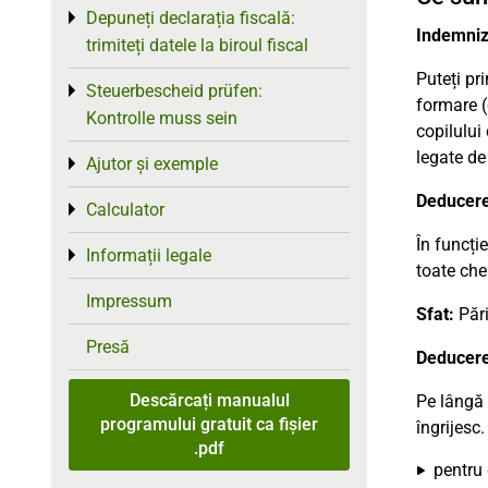
Depuneți declarația fiscală:
Toggle menu
Indemniza
trimiteți datele la biroul fiscal
Puteți pr
Steuerbescheid prüfen:
Toggle menu
formare (
Kontrolle muss sein
copilului
legate de
Ajutor și exemple
Toggle menu
Deducere 
Calculator
Toggle menu
În funcți
Informații legale
Toggle menu
toate che
Impressum
Sfat:
Pări
Presă
Deducere 
Descărcați manualul
Pe lângă 
programului gratuit ca fișier
îngrijesc
.pdf
pentru 