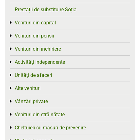
Prestații de substituire Soția
Venituri din capital
Toggle menu
Venituri din pensii
Toggle menu
Venituri din închiriere
Toggle menu
Activități independente
Toggle menu
Unități de afaceri
Toggle menu
Alte venituri
Toggle menu
Vânzări private
Toggle menu
Venituri din străinătate
Toggle menu
Cheltuieli cu măsuri de prevenire
Toggle menu