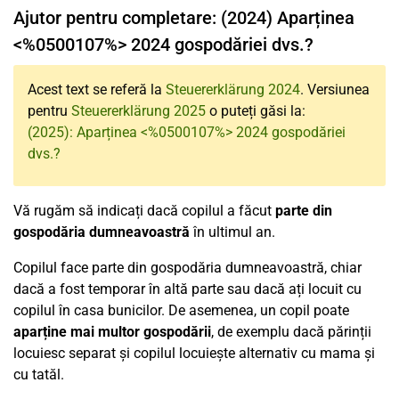
Ajutor pentru completare: (2024) Aparținea
<%0500107%> 2024 gospodăriei dvs.?
Acest text se referă la
Steuererklärung 2024
. Versiunea
pentru
Steuererklärung 2025
o puteți găsi la:
(2025): Aparținea <%0500107%> 2024 gospodăriei
dvs.?
Vă rugăm să indicați dacă copilul a făcut
parte din
gospodăria dumneavoastră
în ultimul an.
Copilul face parte din gospodăria dumneavoastră, chiar
dacă a fost temporar în altă parte sau dacă ați locuit cu
copilul în casa bunicilor. De asemenea, un copil poate
aparține mai multor gospodării
, de exemplu dacă părinții
locuiesc separat și copilul locuiește alternativ cu mama și
cu tatăl.