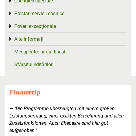
Cheltuieli speciale
Toggle menu
Prestări servicii casnice
Toggle menu
Poveri excepționale
Toggle menu
Alte informații
Toggle menu
Mesaj către biroul fiscal
Sfârșitul editărilor
"Die Programme überzeugten mit einem großen
Leistungsumfang, einer exakten Berechnung und allen
Zusatzfunktionen. Auch Ehepaare sind hier gut
aufgehoben."