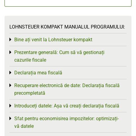
LOHNSTEUER KOMPAKT MANUALUL PROGRAMULUI:
Bine ați venit la Lohnsteuer kompakt
Toggle menu
Prezentare generală: Cum să vă gestionați
Toggle menu
cazurile fiscale
Declarația mea fiscală
Toggle menu
Recuperare electronică de date: Declarația fiscală
Toggle menu
precompletată
Introduceți datele: Așa vă creați declarația fiscală
Toggle menu
Sfat pentru economisirea impozitelor: optimizați-
Toggle menu
vă datele