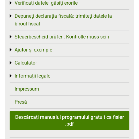
Verificați datele: găsiți erorile
Toggle menu
Depuneți declarația fiscală: trimiteți datele la
Toggle menu
biroul fiscal
Steuerbescheid prüfen: Kontrolle muss sein
Toggle menu
Ajutor și exemple
Toggle menu
Calculator
Toggle menu
Informații legale
Toggle menu
Impressum
Presă
Descărcați manualul programului gratuit ca fișier
.pdf