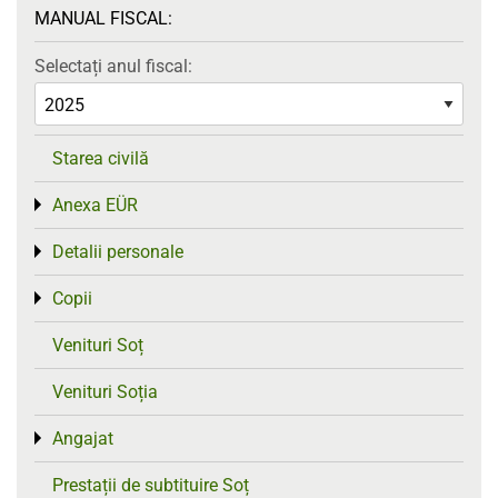
MANUAL FISCAL:
Selectați anul fiscal:
Starea civilă
Anexa EÜR
Toggle menu
Detalii personale
Toggle menu
Copii
Toggle menu
Venituri Soț
Venituri Soția
Angajat
Toggle menu
Prestații de subtituire Soț