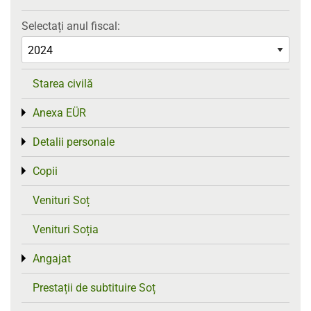
Selectați anul fiscal:
Starea civilă
Anexa EÜR
Toggle menu
Detalii personale
Toggle menu
Copii
Toggle menu
Venituri Soț
Venituri Soția
Angajat
Toggle menu
Prestații de subtituire Soț