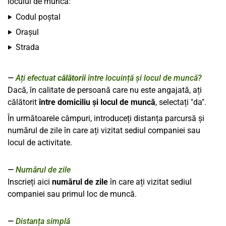
locului de muncă:
Codul poștal
Orașul
Strada
Ați efectuat
călătorii
între locuință și locul de muncă?
Dacă, în calitate de persoană care nu este angajată, ați
călătorit
între domiciliu și locul de muncă
, selectați "da".
În următoarele câmpuri, introduceți distanța parcursă și
numărul de zile în care ați vizitat sediul companiei sau
locul de activitate.
Numărul de zile
Inscrieți aici
numărul de zile
în care ați vizitat sediul
companiei sau primul loc de muncă.
Distanța simplă