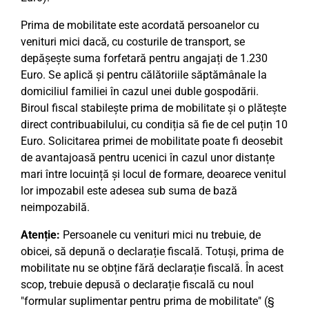
Prima de mobilitate este acordată persoanelor cu
venituri mici dacă, cu costurile de transport, se
depășește suma forfetară pentru angajați de 1.230
Euro. Se aplică și pentru călătoriile săptămânale la
domiciliul familiei în cazul unei duble gospodării.
Biroul fiscal stabilește prima de mobilitate și o plătește
direct contribuabilului, cu condiția să fie de cel puțin 10
Euro. Solicitarea primei de mobilitate poate fi deosebit
de avantajoasă pentru ucenici în cazul unor distanțe
mari între locuință și locul de formare, deoarece venitul
lor impozabil este adesea sub suma de bază
neimpozabilă.
Atenție:
Persoanele cu venituri mici nu trebuie, de
obicei, să depună o declarație fiscală. Totuși, prima de
mobilitate nu se obține fără declarație fiscală. În acest
scop, trebuie depusă o declarație fiscală cu noul
"formular suplimentar pentru prima de mobilitate" (§