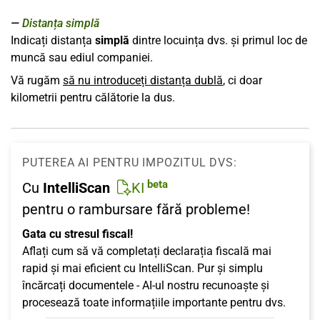
Distanța simplă
Indicați distanța
simplă
dintre locuința dvs. și primul loc de
muncă sau ediul companiei.
Vă rugăm
să nu introduceți distanța dublă
, ci doar
kilometrii pentru călătorie la dus.
PUTEREA AI PENTRU IMPOZITUL DVS:
beta
Cu
IntelliScan
KI
pentru o rambursare fără probleme!
Gata cu stresul fiscal!
Aflați cum să vă completați declarația fiscală mai
rapid și mai eficient cu IntelliScan. Pur și simplu
încărcați documentele - AI-ul nostru recunoaște și
procesează toate informațiile importante pentru dvs.