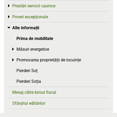
Prestări servicii casnice
Toggle menu
Poveri excepționale
Toggle menu
Alte informații
Toggle menu
Prima de mobilitate
Măsuri energetice
Toggle menu
Promovarea proprietății de locuințe
Toggle menu
Pierderi Soț
Pierderi Soția
Mesaj către biroul fiscal
Sfârșitul editărilor