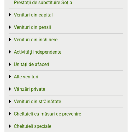
Prestații de substituire Soția
Venituri din capital
Toggle menu
Venituri din pensii
Toggle menu
Venituri din închiriere
Toggle menu
Activități independente
Toggle menu
Unități de afaceri
Toggle menu
Alte venituri
Toggle menu
Vânzări private
Toggle menu
Venituri din străinătate
Toggle menu
Cheltuieli cu măsuri de prevenire
Toggle menu
Cheltuieli speciale
Toggle menu