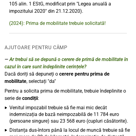
105 alin. 1 EStG, modificat prin "Legea anuală a
impozitului 2020" din 21.12.2020).
(2024): Prima de mobilitate trebuie solicitată!
AJUTOARE PENTRU CÂMP
Ar trebui să se depună o cerere de primă de mobilitate în
cazul în care sunt îndeplinite cerințele?
Dacă doriți să depuneți o
cerere pentru prima de
mobilitate
, selectați "da"
Pentru a solicita prima de mobilitate, trebuie îndeplinite o
serie de
condiții
:
Venitul impozabil trebuie să fie mai mic decât
indemnizația de bază neimpozabilă de 11 784 euro
(persoane singure) sau 23 568 euro (cupluri căsătorite).
Distanța dus-întors până la locul de muncă trebuie să fie