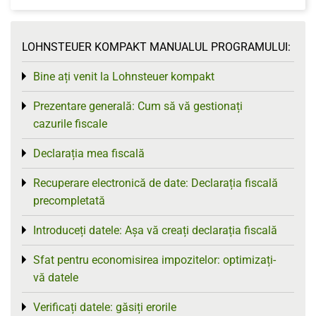
LOHNSTEUER KOMPAKT MANUALUL PROGRAMULUI:
Bine ați venit la Lohnsteuer kompakt
Toggle menu
Prezentare generală: Cum să vă gestionați
Toggle menu
cazurile fiscale
Declarația mea fiscală
Toggle menu
Recuperare electronică de date: Declarația fiscală
Toggle menu
precompletată
Introduceți datele: Așa vă creați declarația fiscală
Toggle menu
Sfat pentru economisirea impozitelor: optimizați-
Toggle menu
vă datele
Verificați datele: găsiți erorile
Toggle menu