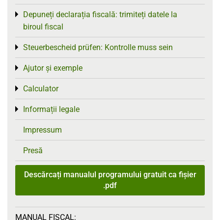
Depuneți declarația fiscală: trimiteți datele la
Toggle menu
biroul fiscal
Steuerbescheid prüfen: Kontrolle muss sein
Toggle menu
Ajutor și exemple
Toggle menu
Calculator
Toggle menu
Informații legale
Toggle menu
Impressum
Presă
Descărcați manualul programului gratuit ca fișier
.pdf
MANUAL FISCAL: