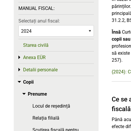
părinților
MANUAL FISCAL:
principal
31.2.2, B
Selectați anul fiscal:
Însă
Curte
copii sau
Starea civilă
profesion
să existe 
Anexa EÜR
Toggle menu
257).
Detalii personale
Toggle menu
(2024): C
Copii
Toggle menu
Prenume
Toggle menu
Ce se 
Locul de reședință
fiscal
Relația filială
Până acum
efecte dif
Scutirea fiscală pentru