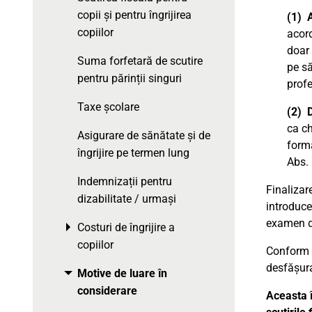
copii și pentru îngrijirea
(1) A
copiilor
acord
doar 
Suma forfetară de scutire
pe să
pentru părinții singuri
profe
Taxe școlare
(2) D
ca ch
Asigurare de sănătate și de
forma
îngrijire pe termen lung
Abs. 
Indemnizații pentru
Finalizar
dizabilitate / urmași
introduce
examen de
Costuri de îngrijire a
Toggle menu
copiilor
Conform l
desfășura
Motive de luare în
Toggle menu
considerare
Aceasta 