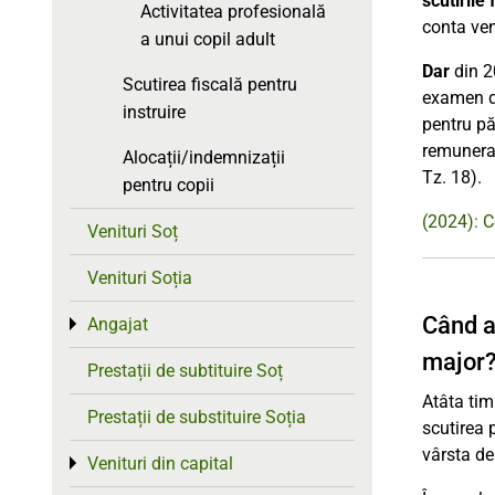
scutirile 
Activitatea profesională
conta ven
a unui copil adult
Dar
din 2
Scutirea fiscală pentru
examen de
instruire
pentru pă
remunerat
Alocații/indemnizații
Tz. 18).
pentru copii
(2024): C
Venituri Soț
Venituri Soția
Când a
Angajat
Toggle menu
major
Prestații de subtituire Soț
Atâta tim
Prestații de substituire Soția
scutirea 
vârsta de
Venituri din capital
Toggle menu