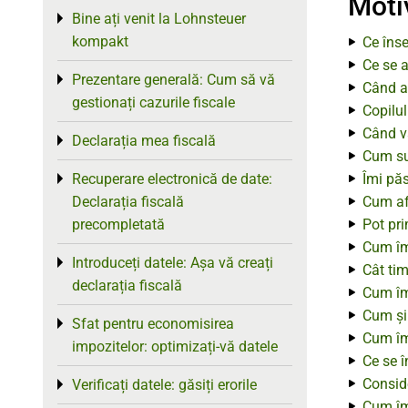
Moti
Bine ați venit la Lohnsteuer
Toggle menu
kompakt
Ce îns
Ce se a
Prezentare generală: Cum să vă
Toggle menu
Când am
gestionați cazurile fiscale
Copilul
Când v
Declarația mea fiscală
Toggle menu
Cum su
Recuperare electronică de date:
Îmi păs
Toggle menu
Declarația fiscală
Cum afe
precompletată
Pot pri
Cum îmi
Introduceți datele: Așa vă creați
Toggle menu
Cât tim
declarația fiscală
Cum îmi
Cum și 
Sfat pentru economisirea
Toggle menu
Cum îmi
impozitelor: optimizați-vă datele
Ce se 
Conside
Verificați datele: găsiți erorile
Toggle menu
Cum îmi