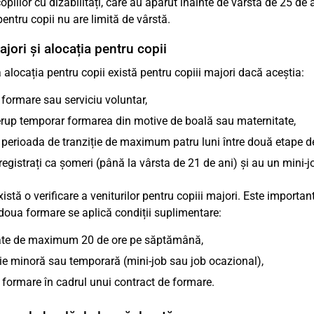
opiilor cu dizabilități, care au apărut înainte de vârsta de 25 de a
pentru copii nu are limită de vârstă.
jori și alocația pentru copii
a alocația pentru copii există pentru copiii majori dacă aceștia:
 formare sau serviciu voluntar,
rerup temporar formarea din motive de boală sau maternitate,
 perioada de tranziție de maximum patru luni între două etape d
registrați ca șomeri (până la vârsta de 21 de ani) și au un mini-
istă o verificare a veniturilor pentru copiii majori. Este import
doua formare se aplică condiții suplimentare:
tate de maximum 20 de ore pe săptămână,
ie minoră sau temporară (mini-job sau job ocazional),
formare în cadrul unui contract de formare.