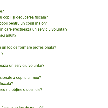
te?
ru copii și deducerea fiscală?
 copii pentru un copil major?
ul în care efectuează un serviciu voluntar?
meu adult?
te un loc de formare profesională?
i?
uează un serviciu voluntar?
esionale a copilului meu?
 fiscală?
 meu nu obține o ucenicie?
i găsește un loc de muncă?