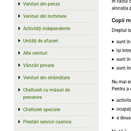
În cazul c
Venituri din pensii
Toggle menu
alocația 
Venituri din închiriere
Toggle menu
Copii ma
Activități independente
Toggle menu
Dreptul l
Unități de afaceri
Toggle menu
sunt în
își înt
Alte venituri
Toggle menu
sunt în
Vânzări private
Toggle menu
sunt în
Venituri din străinătate
Toggle menu
Nu mai ex
Pentru a 
Cheltuieli cu măsuri de
Toggle menu
prevenire
activi
ocupaț
Cheltuieli speciale
Toggle menu
a doua 
Prestări servicii casnice
Toggle menu