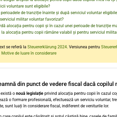
icii voluntare sunt eligibile?
 perioadele de tranziție înainte și după serviciul voluntar eligibi
 serviciul militar voluntar favorizat?
dă alocația pentru copii și în cazul unei perioade de tranziție ma
 la alocația pentru copii rămâne valabil și pentru serviciul milita
ext se referă la
Steuererklärung 2024
. Versiunea pentru
Steuerer
 Motive de luare în considerare
eamnă din punct de vedere fiscal dacă copilul
 există o
nouă legislație
privind alocația pentru copii în cazul cop
ază o formare profesională, efectuează un serviciu voluntar, tre
te, sunt luați în considerare fiscal, indiferent de veniturile lor.
n care copilul este căsătorit și soțul câștigă bine, casele de famil