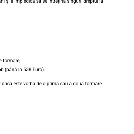
ni și îi împiedică să se întrețină singuri, dreptul la
e formare,
job (până la 538 Euro).
ant dacă este vorba de o primă sau a doua formare.