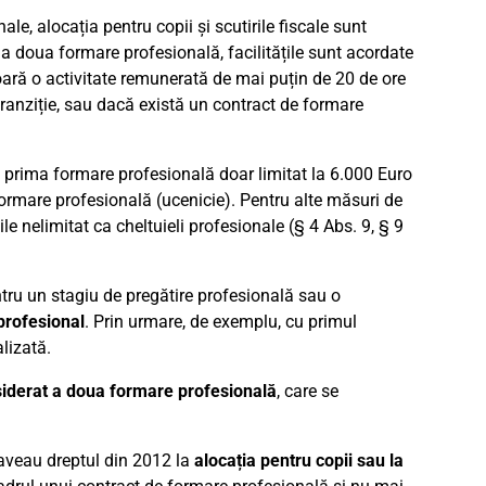
le, alocația pentru copii și scutirile fiscale sunt
u a doua formare profesională, facilitățile sunt acordate
ară o activitate remunerată de mai puțin de 20 de ore
tranziție, sau dacă există un contract de formare
 prima formare profesională doar limitat la 6.000 Euro
formare profesională (ucenicie). Pentru alte măsuri de
le nelimitat ca cheltuieli profesionale (§ 4 Abs. 9, § 9
ntru un stagiu de pregătire profesională sau o
 profesional
. Prin urmare, de exemplu, cu primul
lizată.
siderat a doua formare profesională
, care se
i aveau dreptul din 2012 la
alocația pentru copii sau la