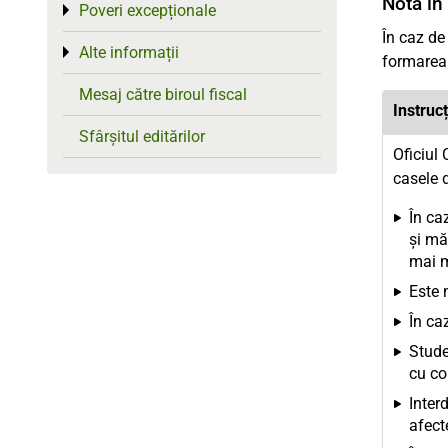
Notă în
Poveri excepționale
Toggle menu
În caz de
Alte informații
Toggle menu
formarea 
Mesaj către biroul fiscal
Instrucț
Sfârșitul editărilor
Oficiul 
casele d
În ca
și mă
mai m
Este 
În ca
Stude
cu co
Inter
afect