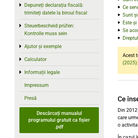
Depuneți declarația fiscală:
Toggle menu
Ce serv
trimiteți datele la biroul fiscal
Sunt și
Este și
Steuerbescheid prüfen:
Toggle menu
Se acor
Kontrolle muss sein
Dreptul
Ajutor și exemple
Toggle menu
Acest t
Calculator
Toggle menu
(2025):
Informații legale
Toggle menu
Impressum
Presă
Ce îns
Din 2012
Descărcați manualul
care urme
programului gratuit ca fișier
o activita
.pdf
În cazul î