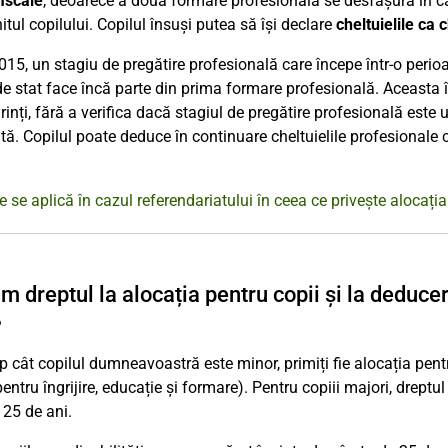
fiscale
, deoarece a doua formare profesională se desfășura în c
itul copilului. Copilul însuși putea să își declare
cheltuielile ca 
015, un stagiu de pregătire profesională care începe într-o perio
 stat face încă parte din prima formare profesională. Aceasta 
rinți, fără a verifica dacă stagiul de pregătire profesională este
ă. Copilul poate deduce în continuare cheltuielile profesionale 
e se aplică în cazul referendariatului în ceea ce privește alocați
m dreptul la alocația pentru copii și la deducer
?
p cât copilul dumneavoastră este minor, primiți fie alocația pentru 
pentru îngrijire, educație și formare). Pentru copiii majori, drept
 25 de ani.