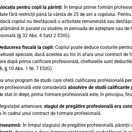
locația pentru copii la părinți:
În timpul primei formări profesiona
ate fără restricții până la vârsta de 25 de ani a copilului. Pentr
dacă copilul nu desfășoară o activitate remunerată sau desfășo
ptămână în paralel cu studiile, în perioada de așteptare sau de 
sională (§ 32 Abs. 4 Satz 2 EStG).
educerea fiscală la copil:
Copilul poate deduce costurile pentru
eltuieli speciale, dacă acestea au loc în afara unui contract de 
re după prima calificare profesională, cheltuielile sunt deductibi
6, § 10 Abs. 1 Nr. 7 EStG).
ea unui program de studii care oferă calificarea profesională pe
re profesională este considerată
absolvire de studii calificante
 stat în drept, prima formare profesională este, în principiu, fina
egislației anterioare,
stagiul de pregătire profesională era con
 în cadrul unui contract de formare profesională.
înseamnă:
În timpul stagiului de pregătire profesională, părinți