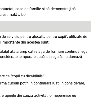
ontactați casa de familie și să demonstrați că
 estimată a bolii.
 de serviciu pentru alocația pentru copii", utilizate de
li importante din acestea sunt:
alabil atâta timp cât relația de formare continuă legal
 considerate temporare dacă, de regulă, nu durează
re ca "copil cu dizabilități".
ma cursuri pot fi în continuare luați în considerare,
ntreruperile din cauza activităților nepermise nu