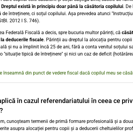
.
Dreptul există în principiu doar
până la căsătoria copilului
. De 
ă de întreținere, ci soțul copilului. Așa prevedea atunci "Instrucț
StBl. 2012 I S. 746).
a Federală Fiscală a decis, spre bucuria multor părinți, că
căsăt
 la deducerile fiscale
. Părinții au dreptul la alocația pentru copi
ală și nu a împlinit încă 25 de ani, fără a conta venitul soțului
o "situație tipică de întreținere" și nici un caz de deficit (hotărâ
e înseamnă din punct de vedere fiscal dacă copilul meu se căsă
aplică în cazul referendariatului în ceea ce pri
ă?
, cunoșteam termenii de primă formare profesională și a doua f
erite asupra alocației pentru copii și a deducerii cheltuielilor pro