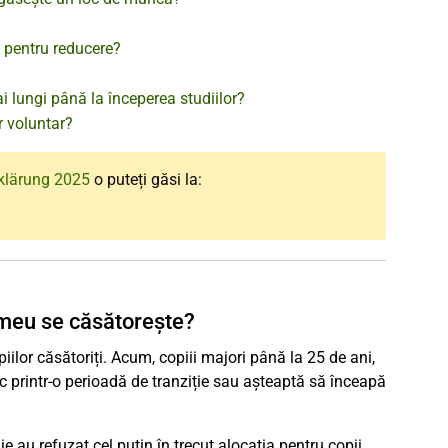
le pentru reducere?
i lungi până la începerea studiilor?
r voluntar?
klärung 2025
o puteți găsi la:
 meu se căsătorește?
iilor căsătoriți. Acum, copiii majori până la 25 de ani,
c printr-o perioadă de tranziție sau așteaptă să înceapă
ie au refuzat cel puțin în trecut alocația pentru copii