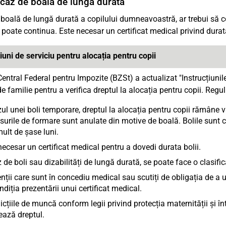
 caz de boală de lungă durată
 boală de lungă durată a copilului dumneavoastră, ar trebui să c
poate continua. Este necesar un certificat medical privind durata
iuni de serviciu pentru alocația pentru copii
Central Federal pentru Impozite (BZSt) a actualizat "Instrucțiunile
e familie pentru a verifica dreptul la alocația pentru copii. Regu
zul unei boli temporare, dreptul la alocația pentru copii rămâne v
surile de formare sunt anulate din motive de boală. Bolile sunt
ult de șase luni.
necesar un certificat medical pentru a dovedi durata bolii.
z de boli sau dizabilități de lungă durată, se poate face o clasifica
nții care sunt în concediu medical sau scutiți de obligația de a ur
ndiția prezentării unui certificat medical.
dicțiile de muncă conform legii privind protecția maternității și î
ează dreptul.