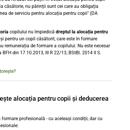
la căsătorie, nu părinții sunt cei care au obligația
iunea de serviciu pentru alocația pentru copii" (DA
oria
copilului nu împiedică
dreptul la alocația pentru
i și pentru un copil căsătorit, care este în formare
 sau remunerația de formare a copilului. Nu este necesar
rea BFH din 17.10.2013, III R 22/13, BStBl. 2014 II S.
torește?
vește alocația pentru copii și deducerea
ormare profesională - cu aceleași condiții, dar cu
fesionale: