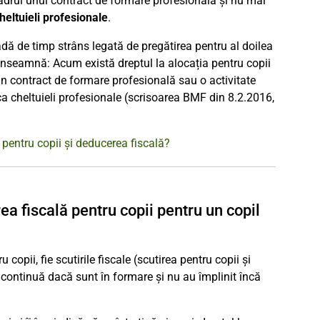
adrul unui contract de formare profesională și nu mai
cheltuieli profesionale
.
adă de timp strâns legată de pregătirea pentru al doilea
înseamnă: Acum există dreptul la alocația pentru copii
 un contract de formare profesională sau o activitate
ca cheltuieli profesionale (scrisoarea BMF din 8.2.2016,
a pentru copii și deducerea fiscală?
ea fiscală pentru copii pentru un copil
copii, fie scutirile fiscale (scutirea pentru copii și
ul continuă dacă sunt în formare și nu au împlinit încă