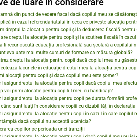
ve de luare în considerare
eamnă din punct de vedere fiscal dacă copilul meu se căsătoreș
plică în cazul referendariatului în ceea ce privește alocația pent
 dreptul la alocația pentru copii și la deducerea fiscală pentru
 are dreptul la alocație pentru copii și la scutirea fiscală în caz
a fi recunoscută educația profesională sau școlară a copilului 
nt evaluate mai multe cursuri de formare ca măsură globală?
trez dreptul la alocația pentru copii dacă copilul meu nu găseș
ctează lacunele în educație dreptul meu la alocația pentru copi
mi alocații pentru copii și dacă copilul meu este șomer?
 asigur dreptul la alocația pentru copil dacă copilul meu efect
p voi primi alocație pentru copilul meu cu handicap?
 asigur dreptul la alocația pentru copii pe durata formării prof
când sunt luați în considerare copiii cu dizabilități în declarația
 asigur dreptul la alocație pentru copii în cazul în care copilul
întâmplă dacă copilul nu acceptă ucenicia?
rarea copiilor pe perioada unei tranziții
 asigur dreptul la alocație pentru copii dacă copilul meu nu îș