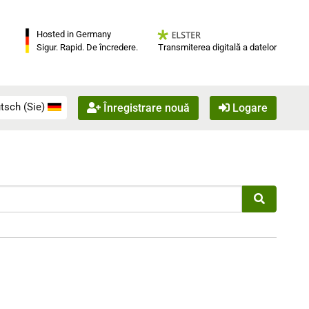
Hosted in Germany
Transmiterea digitală a datelor
Sigur. Rapid. De încredere.
tsch (Sie)
Înregistrare nouă
Logare