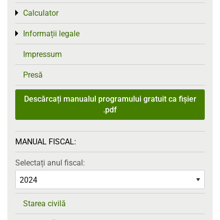
Calculator
Toggle menu
Informații legale
Toggle menu
Impressum
Presă
Descărcați manualul programului gratuit ca fișier
.pdf
MANUAL FISCAL:
Selectați anul fiscal:
Starea civilă