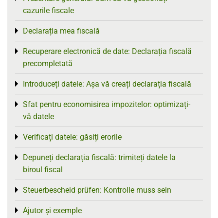
cazurile fiscale
Declarația mea fiscală
Toggle menu
Recuperare electronică de date: Declarația fiscală
Toggle menu
precompletată
Introduceți datele: Așa vă creați declarația fiscală
Toggle menu
Sfat pentru economisirea impozitelor: optimizați-
Toggle menu
vă datele
Verificați datele: găsiți erorile
Toggle menu
Depuneți declarația fiscală: trimiteți datele la
Toggle menu
biroul fiscal
Steuerbescheid prüfen: Kontrolle muss sein
Toggle menu
Ajutor și exemple
Toggle menu