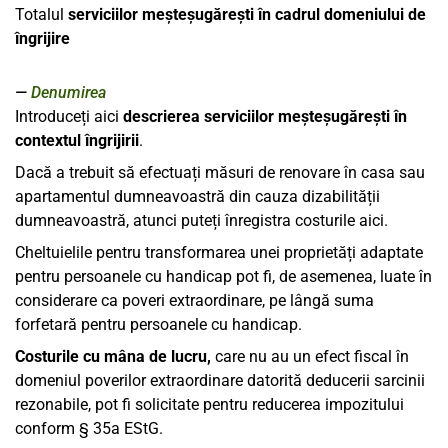
Totalul
serviciilor meșteșugărești în cadrul domeniului de
îngrijire
Denumirea
Introduceți aici
descrierea serviciilor meșteșugărești în
contextul îngrijirii
.
Dacă a trebuit să efectuați măsuri de renovare în casa sau
apartamentul dumneavoastră din cauza dizabilității
dumneavoastră, atunci puteți înregistra costurile aici.
Cheltuielile pentru transformarea unei proprietăți adaptate
pentru persoanele cu handicap pot fi, de asemenea, luate în
considerare ca poveri extraordinare, pe lângă suma
forfetară pentru persoanele cu handicap.
Costurile cu mâna de lucru,
care nu au un efect fiscal în
domeniul poverilor extraordinare datorită deducerii sarcinii
rezonabile, pot fi solicitate pentru reducerea impozitului
conform § 35a EStG.