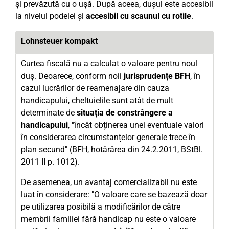
și prevăzută cu o ușă. După aceea, dușul este accesibil
la nivelul podelei și
accesibil cu scaunul cu rotile
.
Lohnsteuer kompakt
Curtea fiscală nu a calculat o valoare pentru noul
duș. Deoarece, conform noii
jurisprudențe BFH
, în
cazul lucrărilor de reamenajare din cauza
handicapului, cheltuielile sunt atât de mult
determinate de
situația de constrângere a
handicapului
, "încât obținerea unei eventuale valori
în considerarea circumstanțelor generale trece în
plan secund" (BFH, hotărârea din 24.2.2011, BStBl.
2011 II p. 1012).
De asemenea, un avantaj comercializabil nu este
luat în considerare: "O valoare care se bazează doar
pe utilizarea posibilă a modificărilor de către
membrii familiei fără handicap nu este o valoare