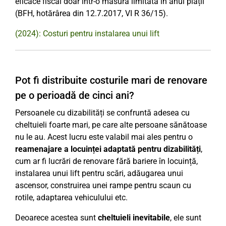
eficace fiscal doar într-o măsură limitată în anul plății
(BFH, hotărârea din 12.7.2017, VI R 36/15).
(2024): Costuri pentru instalarea unui lift
Pot fi distribuite costurile mari de renovare
pe o perioadă de cinci ani?
Persoanele cu dizabilități se confruntă adesea cu
cheltuieli foarte mari, pe care alte persoane sănătoase
nu le au. Acest lucru este valabil mai ales pentru o
reamenajare a locuinței adaptată pentru dizabilități
,
cum ar fi lucrări de renovare fără bariere în locuință,
instalarea unui lift pentru scări, adăugarea unui
ascensor, construirea unei rampe pentru scaun cu
rotile, adaptarea vehiculului etc.
Deoarece acestea sunt
cheltuieli inevitabile
, ele sunt