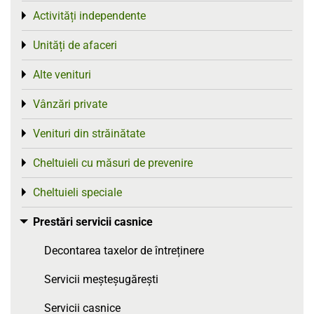
Activități independente
Toggle menu
Unități de afaceri
Toggle menu
Alte venituri
Toggle menu
Vânzări private
Toggle menu
Venituri din străinătate
Toggle menu
Cheltuieli cu măsuri de prevenire
Toggle menu
Cheltuieli speciale
Toggle menu
Prestări servicii casnice
Toggle menu
Decontarea taxelor de întreținere
Servicii meșteșugărești
Servicii casnice