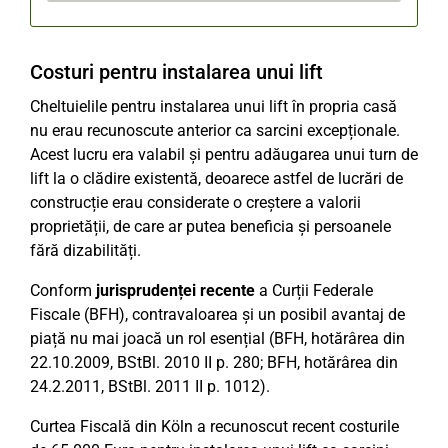
Costuri pentru instalarea unui lift
Cheltuielile pentru instalarea unui lift în propria casă
nu erau recunoscute anterior ca sarcini excepționale.
Acest lucru era valabil și pentru adăugarea unui turn de
lift la o clădire existentă, deoarece astfel de lucrări de
construcție erau considerate o creștere a valorii
proprietății, de care ar putea beneficia și persoanele
fără dizabilități.
Conform
jurisprudenței recente
a Curții Federale
Fiscale (BFH), contravaloarea și un posibil avantaj de
piață nu mai joacă un rol esențial (BFH, hotărârea din
22.10.2009, BStBl. 2010 II p. 280; BFH, hotărârea din
24.2.2011, BStBl. 2011 II p. 1012).
Curtea Fiscală din Köln a recunoscut recent costurile