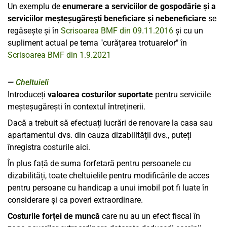
Un exemplu de
enumerare a serviciilor de gospodărie și a
serviciilor meșteșugărești beneficiare și nebeneficiare
se
regăsește și în
Scrisoarea BMF din 09.11.2016
și cu un
supliment actual pe tema "curățarea trotuarelor" în
Scrisoarea BMF din 1.9.2021
Cheltuieli
Introduceți
valoarea costurilor suportate
pentru serviciile
meșteșugărești în contextul întreținerii.
Dacă a trebuit să efectuați lucrări de renovare la casa sau
apartamentul dvs. din cauza dizabilității dvs., puteți
înregistra costurile aici.
În plus față de suma forfetară pentru persoanele cu
dizabilități, toate cheltuielile pentru modificările de acces
pentru persoane cu handicap a unui imobil pot fi luate în
considerare și ca poveri extraordinare.
Costurile forței de muncă
care nu au un efect fiscal în