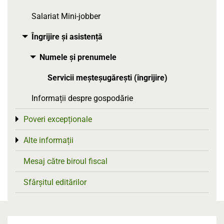
Salariat Mini-jobber
Îngrijire și asistență
Toggle menu
Numele și prenumele
Toggle menu
Servicii meșteșugărești (îngrijire)
Informații despre gospodărie
Poveri excepționale
Toggle menu
Alte informații
Toggle menu
Mesaj către biroul fiscal
Sfârșitul editărilor