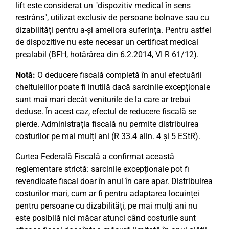
lift este considerat un "dispozitiv medical în sens
restrâns", utilizat exclusiv de persoane bolnave sau cu
dizabilități pentru a-și ameliora suferința. Pentru astfel
de dispozitive nu este necesar un certificat medical
prealabil (BFH, hotărârea din 6.2.2014, VI R 61/12).
Notă:
O deducere fiscală completă în anul efectuării
cheltuielilor poate fi inutilă dacă sarcinile excepționale
sunt mai mari decât veniturile de la care ar trebui
deduse. În acest caz, efectul de reducere fiscală se
pierde. Administrația fiscală nu permite distribuirea
costurilor pe mai mulți ani (R 33.4 alin. 4 și 5 EStR).
Curtea Federală Fiscală a confirmat această
reglementare strictă: sarcinile excepționale pot fi
revendicate fiscal doar în anul în care apar. Distribuirea
costurilor mari, cum ar fi pentru adaptarea locuinței
pentru persoane cu dizabilități, pe mai mulți ani nu
este posibilă nici măcar atunci când costurile sunt