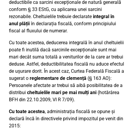
deductibile ca sarcini excepționale de natură generală
conform § 33 EStG, cu aplicarea unei sarcini
rezonabile. Cheltuielile trebuie declarate
integral în
anul plății
în declarația fiscală, conform principiului
fiscal al fluxului de numerar.
Cu toate acestea, deducerea integrală în anul cheltuielii
poate fi inutilă dacă sarcinile excepționale sunt mai
mari decât suma totală a veniturilor de la care ar trebui
deduse. Astfel, deductibilitatea fiscală nu aduce efectul
de ușurare dorit. În acest caz, Curtea Federală Fiscală a
sugerat o
reglementare de clemență
(§ 163 AO):
Persoanele afectate ar trebui să aibă posibilitatea de a
distribui
cheltuielile mari pe mai mulți ani
(hotărârea
BFH din 22.10.2009, VI R 7/09).
Cu toate acestea
, administrația fiscală se opune și
declară încă în directivele privind impozitul pe venit din
2015: