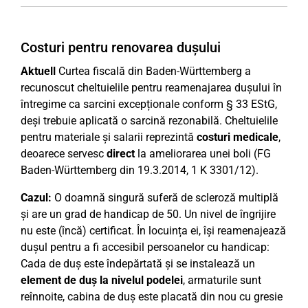
Costuri pentru renovarea dușului
Aktuell
Curtea fiscală din Baden-Württemberg a
recunoscut cheltuielile pentru reamenajarea dușului în
întregime ca sarcini excepționale conform § 33 EStG,
deși trebuie aplicată o sarcină rezonabilă. Cheltuielile
pentru materiale și salarii reprezintă
costuri medicale
,
deoarece servesc
direct
la ameliorarea unei boli (FG
Baden-Württemberg din 19.3.2014, 1 K 3301/12).
Cazul:
O doamnă singură suferă de scleroză multiplă
și are un grad de handicap de 50. Un nivel de îngrijire
nu este (încă) certificat. În locuința ei, își reamenajează
dușul pentru a fi accesibil persoanelor cu handicap:
Cada de duș este îndepărtată și se instalează un
element de duș la nivelul podelei
, armaturile sunt
reînnoite, cabina de duș este placată din nou cu gresie