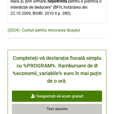
reală și, prin urmare,
nepotrivită
pentru a justifica o
interdicție de deducere" (BFH, hotărârea din
22.10.2009, BStBl. 2010 II p. 280).
(2024): Costuri pentru renovarea dușului
Completați-vă declarația fiscală simplu
cu %PROGRAM%. Rambursare de Ø
%economii_variabile% euro în mai puțin
de o oră.
Înregistrați-vă acum gratuit
Test anonim