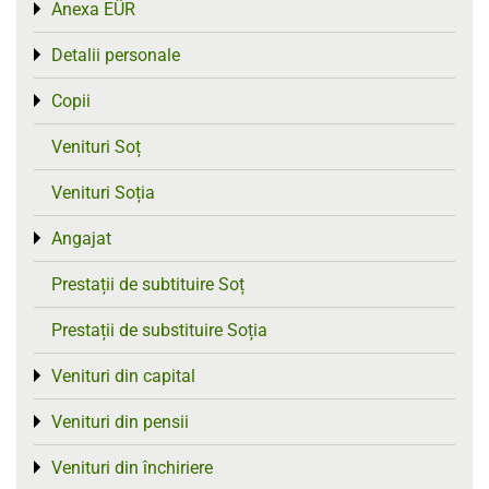
Anexa EÜR
Toggle menu
Detalii personale
Toggle menu
Copii
Toggle menu
Venituri Soț
Venituri Soția
Angajat
Toggle menu
Prestații de subtituire Soț
Prestații de substituire Soția
Venituri din capital
Toggle menu
Venituri din pensii
Toggle menu
Venituri din închiriere
Toggle menu