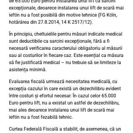
de 65.000 Euro pentru instalarea unui lift ca sarcini
excepționale, deoarece instalarea unui lift de scară mai
ieftin nu a fost posibilă din motive tehnice (FG Köln,
hotărârea din 27.8.2014, 14 K 2517/12).
În principiu, cheltuielile pentru măsuri indicate medical
sunt deductibile ca sarcini excepționale, fără a fi
necesară verificarea caracterului obligatoriu al măsurii
sau al costurilor în fiecare caz. Este esențial ca măsura
să fie justificată medical – nu trebuie să se limiteze la
asistența minimă.
Evaluarea fiscală urmează necesitatea medicală, cu
excepția cazului în care există un dezechilibru evident
între costuri și efortul necesar. În cazul celor 65.000
Euro pentru lift, nu a existat un astfel de dezechilibru,
mai ales deoarece instalarea unui lift de scară mai
ieftin nu a fost fezabilă tehnic.
Curtea Federală Fiscală a stabilit, de asemenea, că un