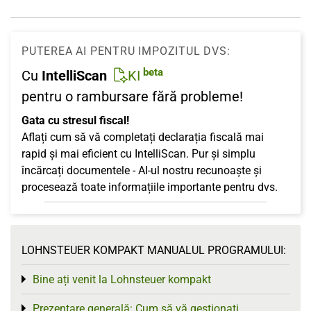
PUTEREA AI PENTRU IMPOZITUL DVS:
beta
Cu
IntelliScan
KI
pentru o rambursare fără probleme!
Gata cu stresul fiscal!
Aflați cum să vă completați declarația fiscală mai
rapid și mai eficient cu IntelliScan. Pur și simplu
încărcați documentele - AI-ul nostru recunoaște și
procesează toate informațiile importante pentru dvs.
LOHNSTEUER KOMPAKT MANUALUL PROGRAMULUI:
Bine ați venit la Lohnsteuer kompakt
Toggle menu
Prezentare generală: Cum să vă gestionați
Toggle menu