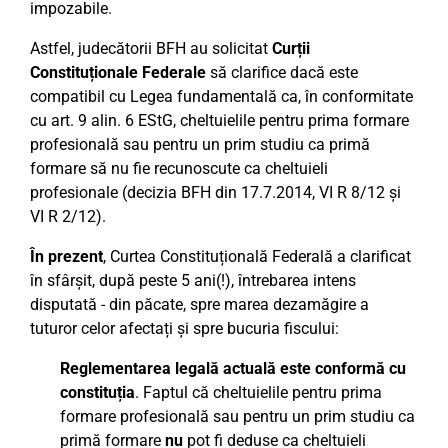
impozabile.
Astfel, judecătorii BFH au solicitat
Curții
Constituționale Federale
să clarifice dacă este
compatibil cu Legea fundamentală ca, în conformitate
cu art. 9 alin. 6 EStG, cheltuielile pentru prima formare
profesională sau pentru un prim studiu ca primă
formare să nu fie recunoscute ca cheltuieli
profesionale (decizia BFH din 17.7.2014, VI R 8/12 și
VI R 2/12).
În prezent
, Curtea Constituțională Federală a clarificat
în sfârșit, după peste 5 ani(!), întrebarea intens
disputată - din păcate, spre marea dezamăgire a
tuturor celor afectați și spre bucuria fiscului:
Reglementarea legală actuală este conformă cu
constituția
. Faptul că cheltuielile pentru prima
formare profesională sau pentru un prim studiu ca
primă formare
nu
pot fi deduse ca cheltuieli