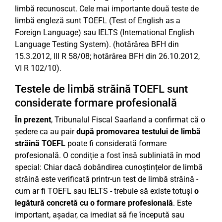
limbă recunoscut. Cele mai importante două teste de
limbă engleză sunt TOEFL (Test of English as a
Foreign Language) sau IELTS (International English
Language Testing System). (hotărârea BFH din
15.3.2012, III R 58/08; hotărârea BFH din 26.10.2012,
VI R 102/10).
Testele de limbă străină TOEFL sunt
considerate formare profesională
În prezent
, Tribunalul Fiscal Saarland a confirmat că o
ședere ca au pair
după promovarea testului de limbă
străină TOEFL
poate fi considerată formare
profesională. O condiție a fost însă subliniată în mod
special: Chiar dacă dobândirea cunoștințelor de limbă
străină este verificată printr-un test de limbă străină -
cum ar fi TOEFL sau IELTS - trebuie să existe totuși
o
legătură concretă cu o formare profesională
. Este
important, așadar, ca imediat să fie începută sau