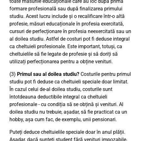
toate măsurile educaționale care au loc după prima
formare profesională sau după finalizarea primului
studiu. Acest lucru include și o recalificare într-o altă
profesie, măsuri educaționale în profesia exercitată,
cursuri de perfecționare în profesia neexercitată sau un
al doilea studiu. Astfel de costuri pot fi deduse integral
ca cheltuieli profesionale. Este important, totuși, ca
cheltuielile să fie legate de profesie și să doriți să
utilizați perfecționarea pentru a obține venituri.
(3)
Primul sau al doilea studiu?
Costurile pentru primul
studiu pot fi deduse ca cheltuieli speciale doar limitat.
În cazul celui de-al doilea studiu, costurile sunt
întotdeauna deductibile integral ca cheltuieli
profesionale - cu condiția să se obțină și venituri. Al
doilea studiu nu trebuie, așadar, să fie practicat ca un
hobby, așa cum fac, de exemplu, unii pensionari.
Puteți deduce cheltuielile speciale doar în anul plății.
Așadar, dacă sunteți student fără venituri impozabile,