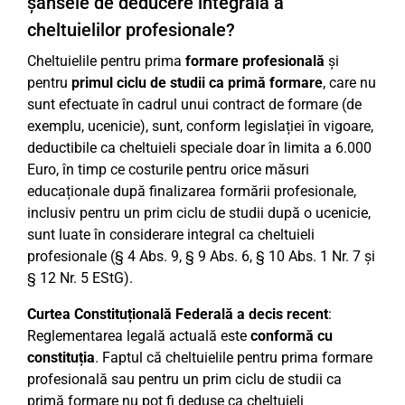
șansele de deducere integrală a
cheltuielilor profesionale?
Cheltuielile pentru prima
formare profesională
și
pentru
primul ciclu de studii ca primă formare
, care nu
sunt efectuate în cadrul unui contract de formare (de
exemplu, ucenicie), sunt, conform legislației în vigoare,
deductibile ca cheltuieli speciale doar în limita a 6.000
Euro, în timp ce costurile pentru orice măsuri
educaționale după finalizarea formării profesionale,
inclusiv pentru un prim ciclu de studii după o ucenicie,
sunt luate în considerare integral ca cheltuieli
profesionale (§ 4 Abs. 9, § 9 Abs. 6, § 10 Abs. 1 Nr. 7 și
§ 12 Nr. 5 EStG).
Curtea Constituțională Federală a decis recent
:
Reglementarea legală actuală este
conformă cu
constituția
. Faptul că cheltuielile pentru prima formare
profesională sau pentru un prim ciclu de studii ca
primă formare nu pot fi deduse ca cheltuieli