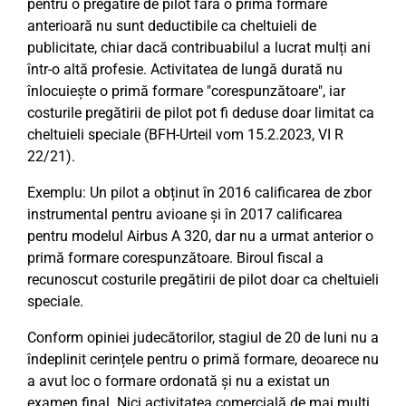
pentru o pregătire de pilot fără o primă formare
anterioară nu sunt deductibile ca cheltuieli de
publicitate, chiar dacă contribuabilul a lucrat mulți ani
într-o altă profesie. Activitatea de lungă durată nu
înlocuiește o primă formare "corespunzătoare", iar
costurile pregătirii de pilot pot fi deduse doar limitat ca
cheltuieli speciale (BFH-Urteil vom 15.2.2023, VI R
22/21).
Exemplu: Un pilot a obținut în 2016 calificarea de zbor
instrumental pentru avioane și în 2017 calificarea
pentru modelul Airbus A 320, dar nu a urmat anterior o
primă formare corespunzătoare. Biroul fiscal a
recunoscut costurile pregătirii de pilot doar ca cheltuieli
speciale.
Conform opiniei judecătorilor, stagiul de 20 de luni nu a
îndeplinit cerințele pentru o primă formare, deoarece nu
a avut loc o formare ordonată și nu a existat un
examen final. Nici activitatea comercială de mai mulți