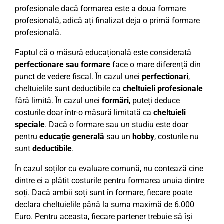
profesionale dacă formarea este a doua formare
profesională, adică ați finalizat deja o primă formare
profesională.
Faptul că o măsură educațională este considerată
perfectionare sau formare
face o mare diferență din
punct de vedere fiscal. În cazul unei
perfectionari
,
cheltuielile sunt deductibile ca
cheltuieli profesionale
fără limită. În cazul unei
formări
, puteți deduce
costurile doar într-o măsură limitată ca
cheltuieli
speciale
. Dacă o formare sau un studiu este doar
pentru
educație generală
sau un
hobby
, costurile nu
sunt
deductibile
.
În cazul soților cu evaluare comună, nu contează cine
dintre ei a plătit costurile pentru formarea unuia dintre
soți. Dacă ambii soți sunt în formare, fiecare poate
declara cheltuielile până la suma maximă de 6.000
Euro. Pentru aceasta, fiecare partener trebuie să își