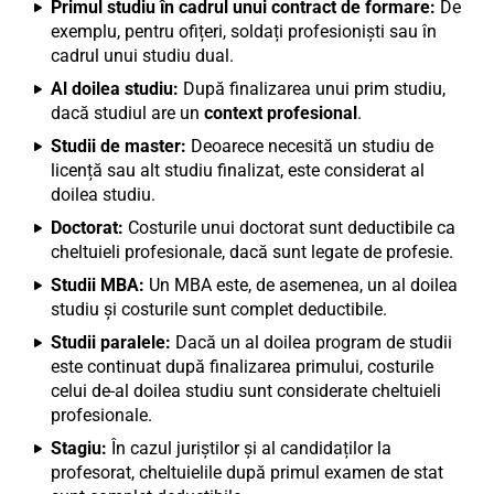
Primul studiu în cadrul unui contract de formare:
De
exemplu, pentru ofițeri, soldați profesioniști sau în
cadrul unui studiu dual.
Al doilea studiu:
După finalizarea unui prim studiu,
dacă studiul are un
context profesional
.
Studii de master:
Deoarece necesită un studiu de
licență sau alt studiu finalizat, este considerat al
doilea studiu.
Doctorat:
Costurile unui doctorat sunt deductibile ca
cheltuieli profesionale, dacă sunt legate de profesie.
Studii MBA:
Un MBA este, de asemenea, un al doilea
studiu și costurile sunt complet deductibile.
Studii paralele:
Dacă un al doilea program de studii
este continuat după finalizarea primului, costurile
celui de-al doilea studiu sunt considerate cheltuieli
profesionale.
Stagiu:
În cazul juriștilor și al candidaților la
profesorat, cheltuielile după primul examen de stat