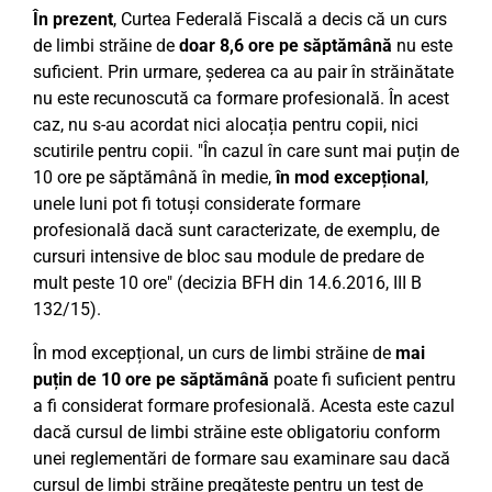
În prezent
, Curtea Federală Fiscală a decis că un curs
de limbi străine de
doar 8,6 ore pe săptămână
nu este
suficient. Prin urmare, șederea ca au pair în străinătate
nu este recunoscută ca formare profesională. În acest
caz, nu s-au acordat nici alocația pentru copii, nici
scutirile pentru copii. "În cazul în care sunt mai puțin de
10 ore pe săptămână în medie,
în mod excepțional
,
unele luni pot fi totuși considerate formare
profesională dacă sunt caracterizate, de exemplu, de
cursuri intensive de bloc sau module de predare de
mult peste 10 ore" (decizia BFH din 14.6.2016, III B
132/15).
În mod excepțional, un curs de limbi străine de
mai
puțin de 10 ore pe săptămână
poate fi suficient pentru
a fi considerat formare profesională. Acesta este cazul
dacă cursul de limbi străine este obligatoriu conform
unei reglementări de formare sau examinare sau dacă
cursul de limbi străine pregătește pentru un test de