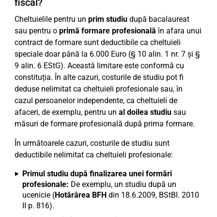
fiscal?
Cheltuielile pentru un
prim studiu
după bacalaureat
sau pentru o
primă formare profesională
în afara unui
contract de formare sunt deductibile ca cheltuieli
speciale doar până la 6.000 Euro (§ 10 alin. 1 nr. 7 și §
9 alin. 6 EStG). Această limitare este conformă cu
constituția. În alte cazuri, costurile de studiu pot fi
deduse nelimitat ca cheltuieli profesionale sau, în
cazul persoanelor independente, ca cheltuieli de
afaceri, de exemplu, pentru un
al doilea studiu
sau
măsuri de formare profesională după prima formare.
În următoarele cazuri, costurile de studiu sunt
deductibile nelimitat ca cheltuieli profesionale:
Primul studiu după finalizarea unei formări
profesionale:
De exemplu, un studiu după un
ucenicie (
Hotărârea BFH
din 18.6.2009, BStBl. 2010
II p. 816).