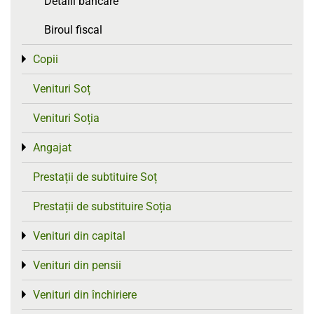
Detalii bancare
Biroul fiscal
Copii
Toggle menu
Venituri Soț
Venituri Soția
Angajat
Toggle menu
Prestații de subtituire Soț
Prestații de substituire Soția
Venituri din capital
Toggle menu
Venituri din pensii
Toggle menu
Venituri din închiriere
Toggle menu