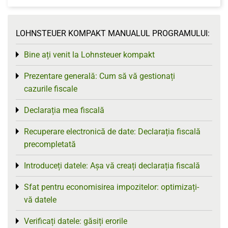
LOHNSTEUER KOMPAKT MANUALUL PROGRAMULUI:
Bine ați venit la Lohnsteuer kompakt
Toggle menu
Prezentare generală: Cum să vă gestionați
Toggle menu
cazurile fiscale
Declarația mea fiscală
Toggle menu
Recuperare electronică de date: Declarația fiscală
Toggle menu
precompletată
Introduceți datele: Așa vă creați declarația fiscală
Toggle menu
Sfat pentru economisirea impozitelor: optimizați-
Toggle menu
vă datele
Verificați datele: găsiți erorile
Toggle menu