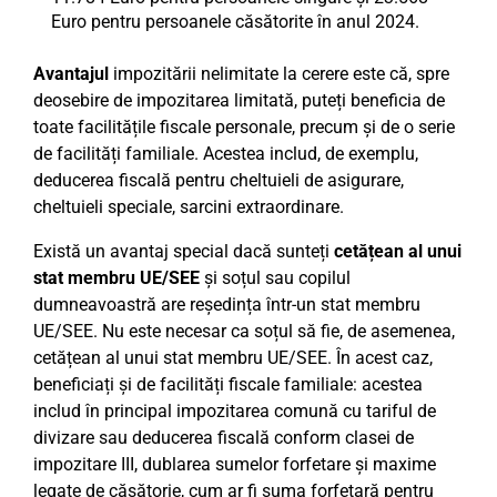
Euro pentru persoanele căsătorite în anul 2024.
Avantajul
impozitării nelimitate la cerere este că, spre
deosebire de impozitarea limitată, puteți beneficia de
toate facilitățile fiscale personale, precum și de o serie
de facilități familiale. Acestea includ, de exemplu,
deducerea fiscală pentru cheltuieli de asigurare,
cheltuieli speciale, sarcini extraordinare.
Există un avantaj special dacă sunteți
cetățean al unui
stat membru UE/SEE
și soțul sau copilul
dumneavoastră are reședința într-un stat membru
UE/SEE. Nu este necesar ca soțul să fie, de asemenea,
cetățean al unui stat membru UE/SEE. În acest caz,
beneficiați și de facilități fiscale familiale: acestea
includ în principal impozitarea comună cu tariful de
divizare sau deducerea fiscală conform clasei de
impozitare III, dublarea sumelor forfetare și maxime
legate de căsătorie, cum ar fi suma forfetară pentru