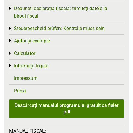
Depuneți declarația fiscală: trimiteți datele la
Toggle menu
biroul fiscal
Steuerbescheid prüfen: Kontrolle muss sein
Toggle menu
Ajutor și exemple
Toggle menu
Calculator
Toggle menu
Informații legale
Toggle menu
Impressum
Presă
Descărcați manualul programului gratuit ca fișier
.pdf
MANUAL FISCAL: