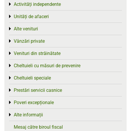
Activități independente
Toggle menu
Unități de afaceri
Toggle menu
Alte venituri
Toggle menu
Vânzări private
Toggle menu
Venituri din străinătate
Toggle menu
Cheltuieli cu măsuri de prevenire
Toggle menu
Cheltuieli speciale
Toggle menu
Prestări servicii casnice
Toggle menu
Poveri excepționale
Toggle menu
Alte informații
Toggle menu
Mesaj către biroul fiscal