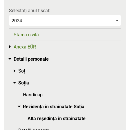
Selectați anul fiscal:
Starea civilă
Anexa EÜR
Toggle menu
Detalii personale
Toggle menu
Soț
Toggle menu
Soția
Toggle menu
Handicap
Rezidență în străinătate Soția
Toggle menu
Altă reședință în străinătate