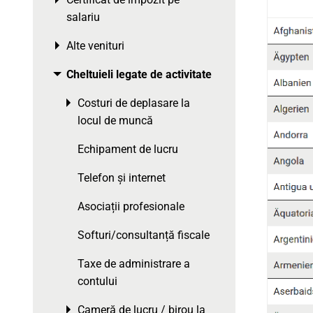
Toggle menu
salariu
Alte venituri
Toggle menu
Cheltuieli legate de activitate
Toggle menu
Costuri de deplasare la
Toggle menu
locul de muncă
Echipament de lucru
Telefon și internet
Asociații profesionale
Softuri/consultanță fiscale
Taxe de administrare a
contului
Cameră de lucru / birou la
Toggle menu