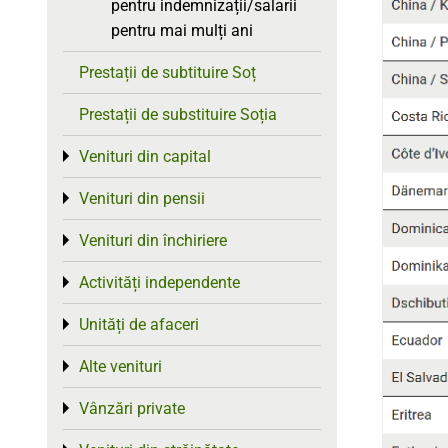
pentru indemnizații/salarii
pentru mai mulți ani
Prestații de subtituire Soț
Prestații de substituire Soția
Venituri din capital
Toggle menu
Venituri din pensii
Toggle menu
Venituri din închiriere
Toggle menu
Activități independente
Toggle menu
Unități de afaceri
Toggle menu
Alte venituri
Toggle menu
Vânzări private
Toggle menu