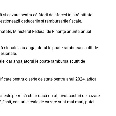
 și cazare pentru călătorii de afaceri în străinătate
estionează deducerile și rambursările fiscale.
răinătate, Ministerul Federal de Finanțe anunță anual
ofesionale sau angajatorul le poate rambursa scutit de
fesionale.
ale, dar angajatorul le poate rambursa scutit de
ificate pentru o serie de state pentru anul 2024, adică
or este permisă chiar dacă nu ați avut costuri de cazare
, însă, costurile reale de cazare sunt mai mari, puteți