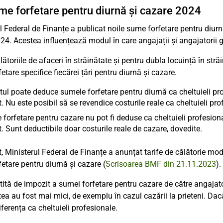
me forfetare pentru diurnă și cazare 2024
l Federal de Finanțe a publicat noile sume forfetare pentru diurnă
24. Acestea influențează modul în care angajații și angajatorii g
lătoriile de afaceri în străinătate și pentru dubla locuință în st
etare specifice fiecărei țări pentru diurnă și cazare.
ul poate deduce sumele forfetare pentru diurnă ca cheltuieli pr
. Nu este posibil să se revendice costurile reale ca cheltuieli pro
forfetare pentru cazare nu pot fi deduse ca cheltuieli profesion
. Sunt deductibile doar costurile reale de cazare, dovedite.
t, Ministerul Federal de Finanțe a anunțat tarife de călătorie mod
etare pentru diurnă și cazare (
Scrisoarea BMF din 21.11.2023
).
tită de impozit a sumei forfetare pentru cazare de către angajat
ea au fost mai mici, de exemplu în cazul cazării la prieteni. Dacă
ferența ca cheltuieli profesionale.