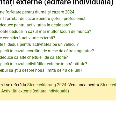
ități externe (editare individuală)
me forfetare pentru diurnă și cazare 2024
rif forfetar de cazare pentru șoferii profesioniști
deduce pentru activitatea în deplasare?
poate deduce în cazul mai multor locuri de muncă?
 consideră activitate externă?
e fi dedus pentru activitatea pe un vehicul?
plică în cazul acordării de mese de către angajator?
deduce ca alte cheltuieli de călătorie?
plică în cazul activităților externe în străinătate?
rebui să știu despre noua limită de 48 de luni?
ext se referă la
Steuererklärung 2024
. Versiunea pentru
Steuerer
 Activități externe (editare individuală)