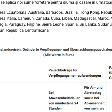
se aplică noi sume forfetare pentru diurnă și cazare în următoare
ea Ecuatorială, Australia, Barbados, Brazilia, Hong Kong, Republ
eea, Italia, Camerun, Canada, Cuba, Liban, Madagascar, Maroc,
gia, Paraguay, Filipine, Sierra Leone, Spania, Sri Lanka, Sudanul
can, Republica Centrafricană