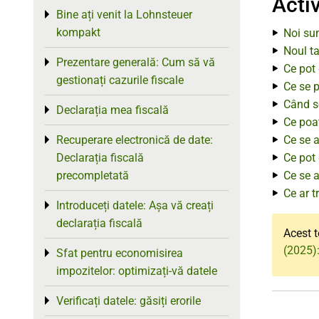
Activ
Bine ați venit la Lohnsteuer
Toggle menu
kompakt
Noi su
Noul ta
Prezentare generală: Cum să vă
Toggle menu
Ce pot 
gestionați cazurile fiscale
Ce se 
Când se
Declarația mea fiscală
Toggle menu
Ce poat
Recuperare electronică de date:
Ce se a
Toggle menu
Declarația fiscală
Ce pot 
precompletată
Ce se a
Ce ar t
Introduceți datele: Așa vă creați
Toggle menu
declarația fiscală
Acest t
(2025):
Sfat pentru economisirea
Toggle menu
impozitelor: optimizați-vă datele
Verificați datele: găsiți erorile
Toggle menu