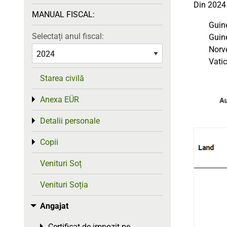
Din 2024 
MANUAL FISCAL:
Guine
Selectați anul fiscal:
Guin
Norve
Vati
Starea civilă
Anexa EÜR
Toggle menu
Detalii personale
Toggle menu
Copii
Toggle menu
Venituri Soț
Venituri Soția
Angajat
Toggle menu
Certificat de impozit pe