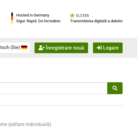
Hosted in Germany
Transmiterea digitală a datelor
Sigur. Rapid. De încredere.
tsch (Sie)
Înregistrare nouă
Logare
erne (editare individuală)