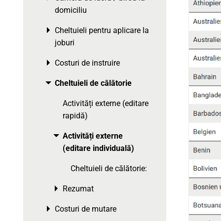
domiciliu
Cheltuieli pentru aplicare la
Toggle menu
joburi
Costuri de instruire
Toggle menu
Cheltuieli de călătorie
Toggle menu
Activități externe (editare
rapidă)
Activități externe
Toggle menu
(editare individuală)
Cheltuieli de călătorie:
Rezumat
Toggle menu
Costuri de mutare
Toggle menu