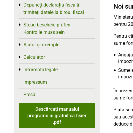
Depuneți declarația fiscală:
Toggle menu
Noi su
trimiteți datele la biroul fiscal
Ministeru
pentru 20
Steuerbescheid prüfen:
Toggle menu
Kontrolle muss sein
Pentru că
sume forf
Ajutor și exemple
Toggle menu
Angajat
Calculator
Toggle menu
impozit
Informații legale
Toggle menu
Sumele 
impozit
Impressum
În prezen
Presă
sume forf
Descărcați manualul
Plata scu
programului gratuit ca fișier
sau acest
.pdf
deduce di