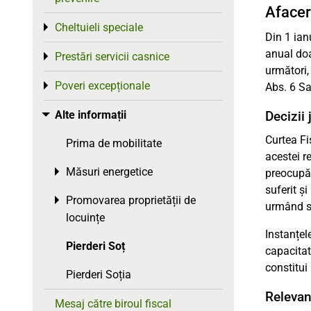
Afacer
Cheltuieli speciale
Toggle menu
Din 1 ian
anual doa
Prestări servicii casnice
Toggle menu
următori,
Poveri excepționale
Toggle menu
Abs. 6 Sa
Alte informații
Decizii
Toggle menu
Curtea Fi
Prima de mobilitate
acestei r
Măsuri energetice
Toggle menu
preocupăr
suferit ș
Promovarea proprietății de
Toggle menu
urmând să
locuințe
Instanțel
Pierderi Soț
capacitat
constitui
Pierderi Soția
Relevan
Mesaj către biroul fiscal