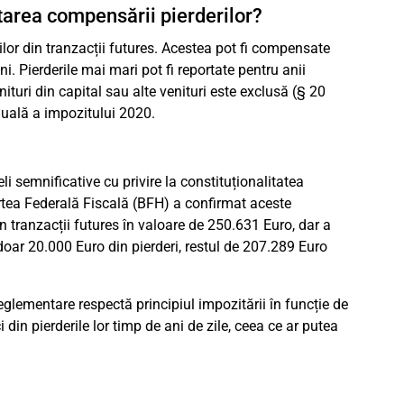
itarea compensării pierderilor?
ilor din tranzacții futures. Acestea pot fi compensate
i. Pierderile mai mari pot fi reportate pentru anii
uri din capital sau alte venituri este exclusă (§ 20
nuală a impozitului 2020.
i semnificative cu privire la constituționalitatea
rtea Federală Fiscală (BFH) a confirmat aceste
in tranzacții futures în valoare de 250.631 Euro, dar a
doar 20.000 Euro din pierderi, restul de 207.289 Euro
glementare respectă principiul impozitării în funcție de
din pierderile lor timp de ani de zile, ceea ce ar putea