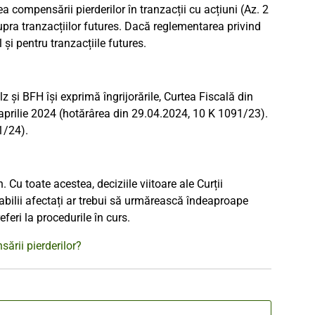
 compensării pierderilor în tranzacții cu acțiuni (Az. 2
pra tranzacțiilor futures. Dacă reglementarea privind
 și pentru tranzacțiile futures.
 și BFH își exprimă îngrijorările, Curtea Fiscală din
aprilie 2024 (hotărârea din 29.04.2024, 10 K 1091/23).
1/24).
 Cu toate acestea, deciziile viitoare ale Curții
abilii afectați ar trebui să urmărească îndeaproape
eferi la procedurile în curs.
ării pierderilor?