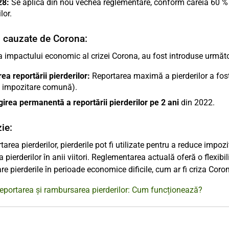
28:
Se aplică din nou vechea reglementare, conform căreia 60 % din
lor.
i cauzate de Corona:
 impactului economic al crizei Corona, au fost introduse următoa
ea reportării pierderilor:
Reportarea maximă a pierderilor a fos
u impozitare comună).
irea permanentă a reportării pierderilor pe 2 ani
din 2022.
ie:
tarea pierderilor, pierderile pot fi utilizate pentru a reduce impoz
 pierderilor în anii viitori. Reglementarea actuală oferă o flexibi
re pierderile în perioade economice dificile, cum ar fi criza Coro
eportarea și rambursarea pierderilor: Cum funcționează?