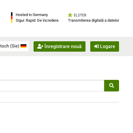
Hosted in Germany
Transmiterea digitală a datelor
Sigur. Rapid. De încredere.
tsch (Sie)
Înregistrare nouă
Logare