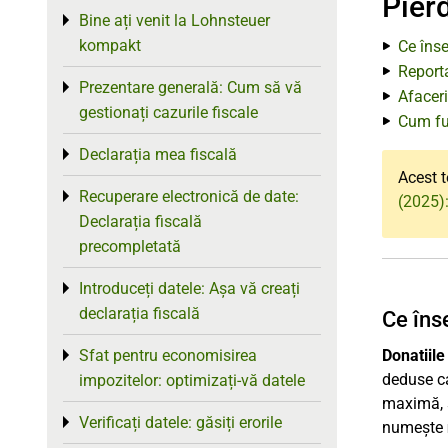
Pierd
Bine ați venit la Lohnsteuer
Toggle menu
kompakt
Ce îns
Report
Prezentare generală: Cum să vă
Toggle menu
Afaceri
gestionați cazurile fiscale
Cum fun
Declarația mea fiscală
Toggle menu
Acest t
Recuperare electronică de date:
Toggle menu
(2025):
Declarația fiscală
precompletată
Introduceți datele: Așa vă creați
Toggle menu
declarația fiscală
Ce îns
Sfat pentru economisirea
Donatiile
Toggle menu
deduse ca
impozitelor: optimizați-vă datele
maximă, s
Verificați datele: găsiți erorile
Toggle menu
numește