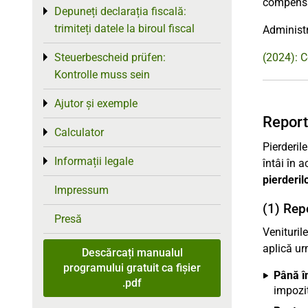
compens
Depuneți declarația fiscală:
Toggle menu
trimiteți datele la biroul fiscal
Administr
Steuerbescheid prüfen:
(2024): C
Toggle menu
Kontrolle muss sein
Ajutor și exemple
Toggle menu
Report
Calculator
Toggle menu
Pierderil
Informații legale
Toggle menu
întâi în 
pierderil
Impressum
(1) Rep
Presă
Venituril
aplică ur
Descărcați manualul
programului gratuit ca fișier
Până î
.pdf
impozi