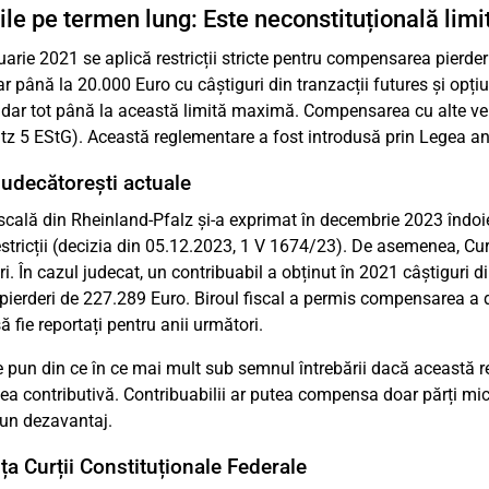
ile pe termen lung: Este neconstituțională lim
uarie 2021 se aplică restricții stricte pentru compensarea pierder
r până la 20.000 Euro cu câștiguri din tranzacții futures și opțiun
 dar tot până la această limită maximă. Compensarea cu alte venit
tz 5 EStG). Această reglementare a fost introdusă prin Legea a
 judecătorești actuale
scală din Rheinland-Pfalz și-a exprimat în decembrie 2023 îndoiel
estricții (decizia din 05.12.2023, 1 V 1674/23). De asemenea, Cu
i. În cazul judecat, un contribuabil a obținut în 2021 câștiguri d
i pierderi de 227.289 Euro. Biroul fiscal a permis compensarea a 
 fie reportați pentru anii următori.
e pun din ce în ce mai mult sub semnul întrebării dacă această re
ea contributivă. Contribuabilii ar putea compensa doar părți mici 
 un dezavantaj.
ța Curții Constituționale Federale