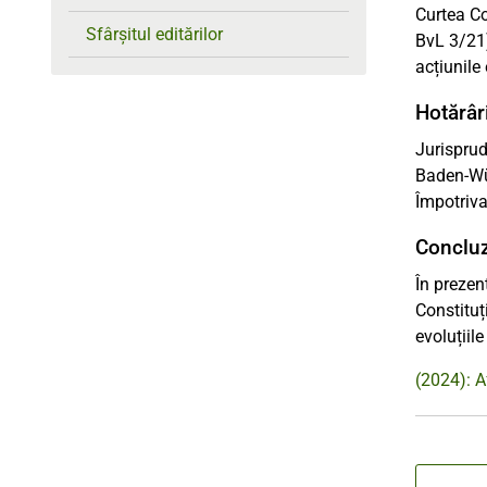
Curtea Co
Sfârșitul editărilor
BvL 3/21)
acțiunile
Hotărâri
Jurisprud
Baden-Wür
Împotriva
Concluz
În prezen
Constituț
evoluțiile
(2024): A