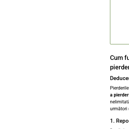
Cum fu
pierder
Deducer
Pierderil
a pierder
nelimitat
următori 
1. Repo