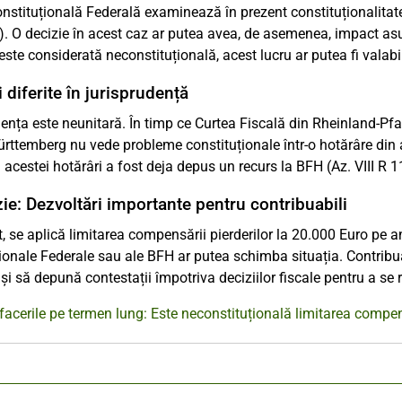
nstituțională Federală examinează în prezent constituționalitatea
. O decizie în acest caz ar putea avea, de asemenea, impact asu
 este considerată neconstituțională, acest lucru ar putea fi valabil
 diferite în jurisprudență
ența este neunitară. În timp ce Curtea Fiscală din Rheinland-Pfalz
ttemberg nu vede probleme constituționale într-o hotărâre din 
 acestei hotărâri a fost deja depus un recurs la BFH (Az. VIII R 1
ie: Dezvoltări importante pentru contribuabili
t, se aplică limitarea compensării pierderilor la 20.000 Euro pe an.
ionale Federale sau ale BFH ar putea schimba situația. Contribu
 și să depună contestații împotriva deciziilor fiscale pentru a se r
facerile pe termen lung: Este neconstituțională limitarea compens