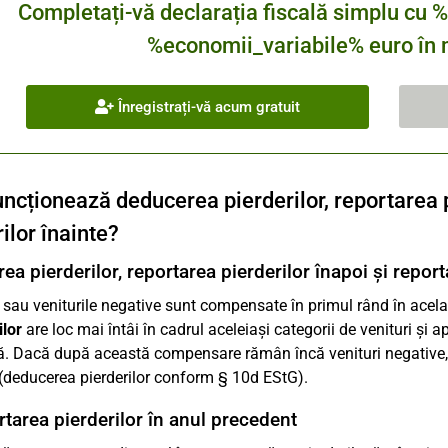
Completați-vă declarația fiscală simplu 
%economii_variabile% euro în m
Înregistrați-vă acum gratuit
ncționează deducerea pierderilor, reportarea p
ilor înainte?
ea pierderilor, reportarea pierderilor înapoi și repor
e sau veniturile negative sunt compensate în primul rând în acelaș
ilor
are loc mai întâi în cadrul aceleiași categorii de venituri și a
ă. Dacă după această compensare rămân încă venituri negative, a
(deducerea pierderilor conform § 10d EStG).
rtarea pierderilor în anul precedent