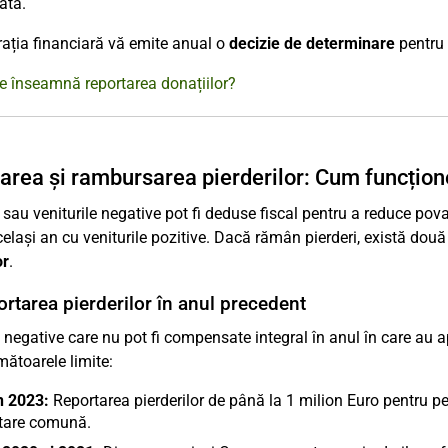
ată.
ația financiară vă emite anual o
decizie de determinare
pentru 
e înseamnă reportarea donațiilor?
area și rambursarea pierderilor: Cum funcțio
e sau veniturile negative pot fi deduse fiscal pentru a reduce pov
același an cu veniturile pozitive. Dacă rămân pierderi, există două
or
.
ortarea pierderilor în anul precedent
e negative care nu pot fi compensate integral în anul în care au ap
mătoarele limite:
n 2023:
Reportarea pierderilor de până la 1 milion Euro pentru p
tare comună.