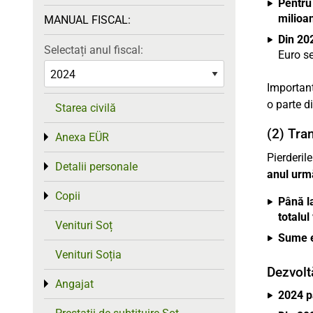
Pentru
milioa
MANUAL FISCAL:
Din 20
Selectați anul fiscal:
Euro se
Important
o parte d
Starea civilă
(2) Tra
Anexa EÜR
Toggle menu
Pierderil
Detalii personale
Toggle menu
anul urm
Copii
Toggle menu
Până l
totalul
Venituri Soț
Sume e
Venituri Soția
Dezvolt
Angajat
Toggle menu
2024 p