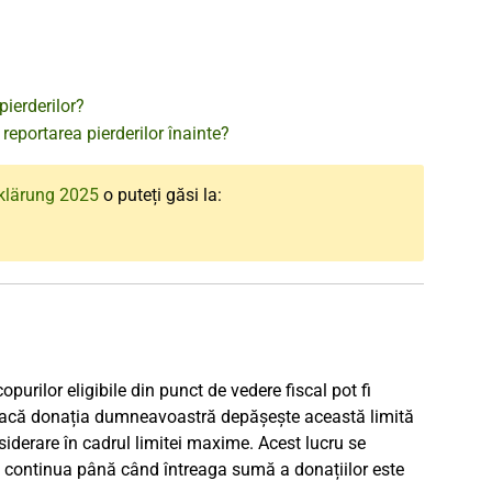
pierderilor?
reportarea pierderilor înainte?
klärung 2025
o puteți găsi la:
urilor eligibile din punct de vedere fiscal pot fi
. Dacă donația dumneavoastră depășește această limită
iderare în cadrul limitei maxime. Acest lucru se
 va continua până când întreaga sumă a donațiilor este