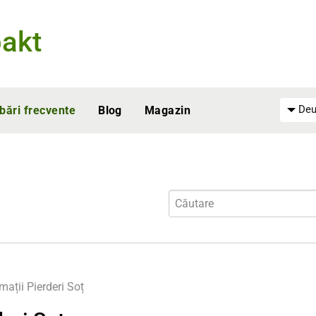
akt
Deu
ebări frecvente
Blog
Magazin
rmații
Pierderi Soț