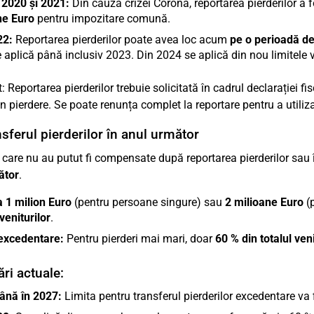
 2020 și 2021:
Din cauza crizei Corona, reportarea pierderilor 
ne Euro
pentru impozitare comună.
22:
Reportarea pierderilor poate avea loc acum
pe o perioadă de
 aplică până inclusiv 2023. Din 2024 se aplică din nou limitele v
: Reportarea pierderilor trebuie solicitată în cadrul declarației f
in pierdere. Se poate renunța complet la reportare pentru a utiliza
nsferul pierderilor în anul următor
e care nu au putut fi compensate după reportarea pierderilor sau î
ător
.
a 1 milion Euro
(pentru persoane singure) sau
2 milioane Euro
(p
 veniturilor
.
xcedentare:
Pentru pierderi mai mari, doar
60 % din totalul ven
ări actuale:
ână în 2027:
Limita pentru transferul pierderilor excedentare va 