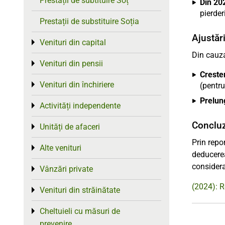
Prestații de subtituire Soț
Din 20
pierderi
Prestații de substituire Soția
Ajustăr
Venituri din capital
Toggle menu
Din cauza
Venituri din pensii
Toggle menu
Crester
Venituri din închiriere
Toggle menu
(pentr
Prelung
Activități independente
Toggle menu
Concluz
Unități de afaceri
Toggle menu
Prin repor
Alte venituri
Toggle menu
deducerea
considera
Vânzări private
Toggle menu
(2024): R
Venituri din străinătate
Toggle menu
Cheltuieli cu măsuri de
Toggle menu
prevenire