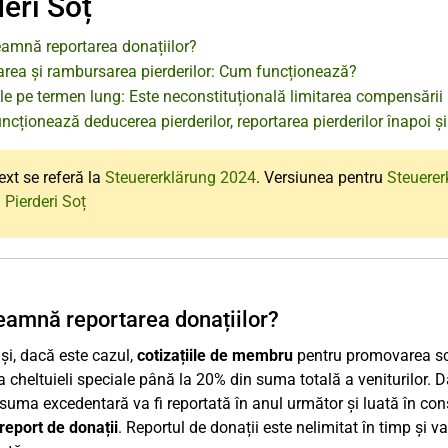
eri Soț
eamnă reportarea donațiilor?
area și rambursarea pierderilor: Cum funcționează?
le pe termen lung: Este neconstituțională limitarea compensării 
cționează deducerea pierderilor, reportarea pierderilor înapoi și 
ext se referă la
Steuererklärung 2024
. Versiunea pentru
Steuerer
 Pierderi Soț
eamnă reportarea donațiilor?
și, dacă este cazul,
cotizațiile de membru
pentru promovarea scop
 cheltuieli speciale până la 20% din suma totală a veniturilor
uma excedentară va fi reportată în anul următor și luată în cons
report de donații
. Reportul de donații este nelimitat în timp și