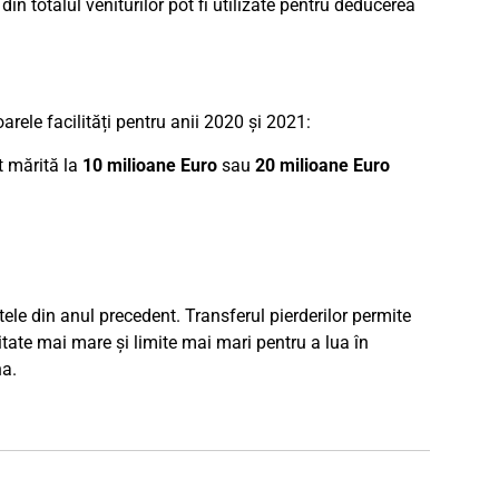
 totalul veniturilor pot fi utilizate pentru deducerea
rele facilități pentru anii 2020 și 2021:
t mărită la
10 milioane Euro
sau
20 milioane Euro
itele din anul precedent. Transferul pierderilor permite
litate mai mare și limite mai mari pentru a lua în
na.