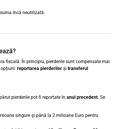
suma încă neutilizată.
nează?
ara fiscală. În principiu, pierderile sunt compensate mai
 opțiuni:
reportarea pierderilor
și
transferul
ărut pierderile pot fi reportate în
anul precedent
. Se
ersoane singure și până la 2 milioane Euro pentru