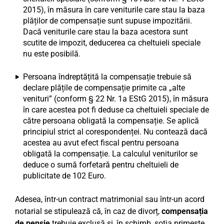
2015), în măsura în care veniturile care stau la baza
plăților de compensație sunt supuse impozitării.
Dacă veniturile care stau la baza acestora sunt
scutite de impozit, deducerea ca cheltuieli speciale
nu este posibilă.
Persoana îndreptățită la compensație trebuie să
declare plățile de compensație primite ca „alte
venituri” (conform § 22 Nr. 1a EStG 2015), în măsura
în care acestea pot fi deduse ca cheltuieli speciale de
către persoana obligată la compensație. Se aplică
principiul strict al corespondenței. Nu contează dacă
acestea au avut efect fiscal pentru persoana
obligată la compensație. La calculul veniturilor se
deduce o sumă forfetară pentru cheltuieli de
publicitate de 102 Euro.
Adesea, într-un contract matrimonial sau într-un acord
notarial se stipulează că, în caz de divorț,
compensația
de pensie
trebuie exclusă și, în schimb, soția primește