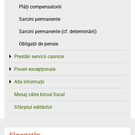
Plăți compensatoriii
Sarcini permanente
Sarcini permanente (cf. determinării)
Obligații de pensie
Prestări servicii casnice
Toggle menu
Poveri excepționale
Toggle menu
Alte informații
Toggle menu
Mesaj către biroul fiscal
Sfârșitul editărilor