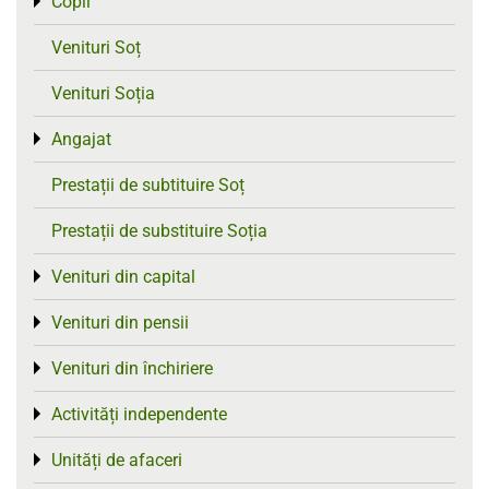
Copii
Toggle menu
Venituri Soț
Venituri Soția
Angajat
Toggle menu
Prestații de subtituire Soț
Prestații de substituire Soția
Venituri din capital
Toggle menu
Venituri din pensii
Toggle menu
Venituri din închiriere
Toggle menu
Activități independente
Toggle menu
Unități de afaceri
Toggle menu