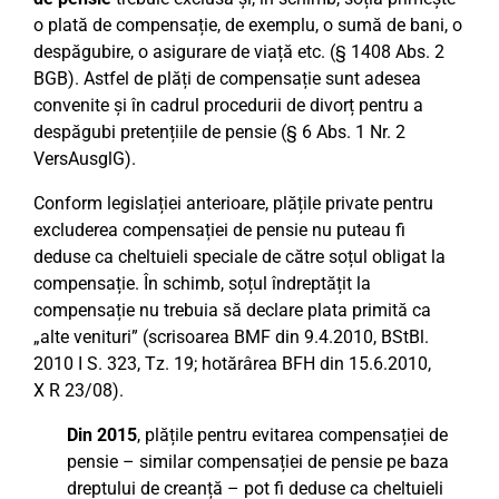
o plată de compensație, de exemplu, o sumă de bani, o
despăgubire, o asigurare de viață etc. (§ 1408 Abs. 2
BGB). Astfel de plăți de compensație sunt adesea
convenite și în cadrul procedurii de divorț pentru a
despăgubi pretențiile de pensie (§ 6 Abs. 1 Nr. 2
VersAusglG).
Conform legislației anterioare, plățile private pentru
excluderea compensației de pensie nu puteau fi
deduse ca cheltuieli speciale de către soțul obligat la
compensație. În schimb, soțul îndreptățit la
compensație nu trebuia să declare plata primită ca
„alte venituri” (scrisoarea BMF din 9.4.2010, BStBl.
2010 I S. 323, Tz. 19; hotărârea BFH din 15.6.2010,
X R 23/08).
Din 2015
, plățile pentru evitarea compensației de
pensie – similar compensației de pensie pe baza
dreptului de creanță – pot fi deduse ca cheltuieli