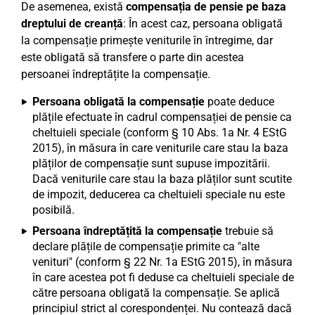
De asemenea, există
compensația de pensie pe baza
dreptului de creanță
: În acest caz, persoana obligată
la compensație primește veniturile în întregime, dar
este obligată să transfere o parte din acestea
persoanei îndreptățite la compensație.
Persoana obligată la compensație
poate deduce
plățile efectuate în cadrul compensației de pensie ca
cheltuieli speciale (conform § 10 Abs. 1a Nr. 4 EStG
2015), în măsura în care veniturile care stau la baza
plăților de compensație sunt supuse impozitării.
Dacă veniturile care stau la baza plăților sunt scutite
de impozit, deducerea ca cheltuieli speciale nu este
posibilă.
Persoana îndreptățită la compensație
trebuie să
declare plățile de compensație primite ca "alte
venituri" (conform § 22 Nr. 1a EStG 2015), în măsura
în care acestea pot fi deduse ca cheltuieli speciale de
către persoana obligată la compensație. Se aplică
principiul strict al corespondenței. Nu contează dacă