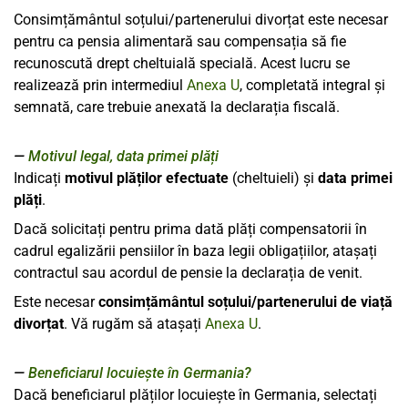
Consimțământul soțului/partenerului divorțat este necesar
pentru ca pensia alimentară sau compensația să fie
recunoscută drept cheltuială specială. Acest lucru se
realizează prin intermediul
Anexa U
, completată integral și
semnată, care trebuie anexată la declarația fiscală.
Motivul legal, data primei plăți
Indicați
motivul plăților efectuate
(cheltuieli) și
data primei
plăți
.
Dacă solicitați pentru prima dată plăți compensatorii în
cadrul egalizării pensiilor în baza legii obligațiilor, atașați
contractul sau acordul de pensie la declarația de venit.
Este necesar
consimțământul soțului/partenerului de viață
divorțat
. Vă rugăm să atașați
Anexa U
.
Beneficiarul locuiește în Germania?
Dacă beneficiarul plăților locuiește în Germania, selectați