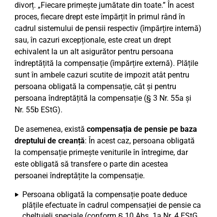
divorț. „Fiecare primește jumătate din toate.” În acest
proces, fiecare drept este împărțit în primul rând în
cadrul sistemului de pensii respectiv (împărțire internă)
sau, în cazuri excepționale, este creat un drept
echivalent la un alt asigurător pentru persoana
îndreptățită la compensație (împărțire externă). Plățile
sunt în ambele cazuri scutite de impozit atât pentru
persoana obligată la compensație, cât și pentru
persoana îndreptățită la compensație (§ 3 Nr. 55a și
Nr. 55b EStG).
De asemenea, există
compensația de pensie pe baza
dreptului de creanță
: În acest caz, persoana obligată
la compensație primește veniturile în întregime, dar
este obligată să transfere o parte din acestea
persoanei îndreptățite la compensație.
Persoana obligată la compensație poate deduce
plățile efectuate în cadrul compensației de pensie ca
cheltuieli speciale (conform § 10 Abs. 1a Nr. 4 EStG