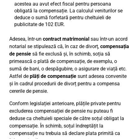
acestea au avut efect fiscal pentru persoana
obligată la compensație. La calculul veniturilor se
deduce o sumă forfetară pentru cheltuieli de
publicitate de 102 EUR.
Adesea, într-un
contract matrimonial
sau într-un acord
notarial se stipulează că, în caz de divorț,
compensația
de pensie
să fie exclusă și, în schimb, soția să
primească o plată de compensație, de exemplu, o
sumă de bani, o despăgubire, o asigurare de viață etc.
Astfel de
plăți de compensație
sunt adesea convenite
și în cadrul procedurii de divorț pentru a compensa
cererile de pensie.
Conform legislației anterioare, plățile private pentru
excluderea compensației de pensie nu puteau fi
deduse ca cheltuieli speciale de către soțul obligat la
compensație. În schimb, soțul îndreptățit la
compensație nu trebuia să declare plata primită ca