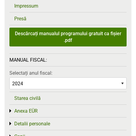
Impressum
Presă
Descărcați manualul programului gratuit ca fișier
.pdf
MANUAL FISCAL:
Selectați anul fiscal:
Starea civilă
Anexa EÜR
Toggle menu
Detalii personale
Toggle menu