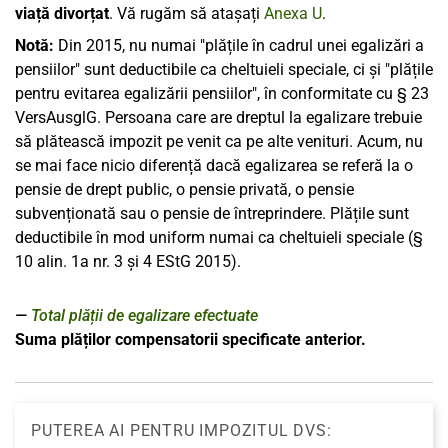
viață divorțat
. Vă rugăm să atașați
Anexa U
.
Notă:
Din 2015, nu numai "plățile în cadrul unei egalizări a
pensiilor" sunt deductibile ca cheltuieli speciale, ci și "plățile
pentru evitarea egalizării pensiilor", în conformitate cu § 23
VersAusglG. Persoana care are dreptul la egalizare trebuie
să plătească impozit pe venit ca pe alte venituri. Acum, nu
se mai face nicio diferență dacă egalizarea se referă la o
pensie de drept public, o pensie privată, o pensie
subvenționată sau o pensie de întreprindere. Plățile sunt
deductibile în mod uniform numai ca cheltuieli speciale (§
10 alin. 1a nr. 3 și 4 EStG 2015).
Total plății de egalizare efectuate
Suma plăților compensatorii specificate anterior.
PUTEREA AI PENTRU IMPOZITUL DVS: