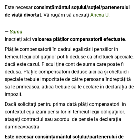
Este necesar
consimțământul soțului/soției/partenerului
de viață divorțat
. Vă rugăm să anexați
Anexa U
.
Suma
Inscrieți aici
valoarea plăților compensatorii efectuate
.
Plățile compensatorii în cadrul egalizării pensiilor în
temeiul legii obligațiilor pot fi deduse ca cheltuieli speciale,
dacă este cazul. Fiscul ține cont de suma care poate fi
dedusă. Plățile compensatorii deduse aici ca și cheltuieli
speciale trebuie impozitate de către persoana îndreptățită
să le primească, adică trebuie să le declare în declarația de
impozit.
Dacă solicitați pentru prima dată plăți compensatorii în
contextul egalizării pensiilor în temeiul legii obligațiilor,
atașați contractul sau acordul de pensie la declarația
dumneavoastră.
Este necesar consimțământul soțului/partenerului de