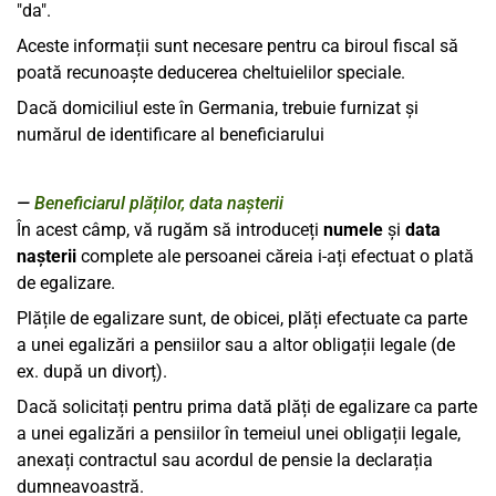
"da".
Aceste informații sunt necesare pentru ca biroul fiscal să
poată recunoaște deducerea cheltuielilor speciale.
Dacă domiciliul este în Germania, trebuie furnizat și
numărul de identificare al beneficiarului
Beneficiarul plăților, data nașterii
În acest câmp, vă rugăm să introduceți
numele
și
data
nașterii
complete ale persoanei căreia i-ați efectuat o plată
de egalizare.
Plățile de egalizare sunt, de obicei, plăți efectuate ca parte
a unei egalizări a pensiilor sau a altor obligații legale (de
ex. după un divorț).
Dacă solicitați pentru prima dată plăți de egalizare ca parte
a unei egalizări a pensiilor în temeiul unei obligații legale,
anexați contractul sau acordul de pensie la declarația
dumneavoastră.