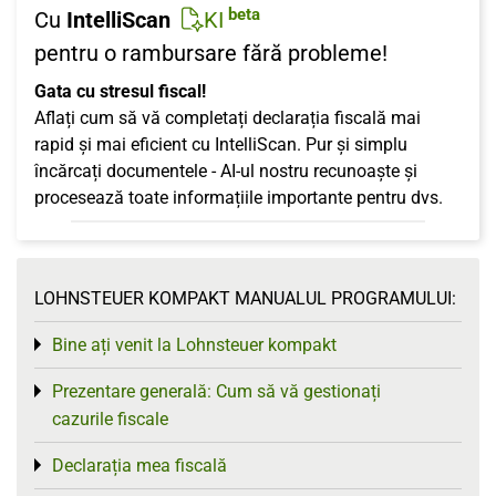
beta
Cu
IntelliScan
KI
pentru o rambursare fără probleme!
Gata cu stresul fiscal!
Aflați cum să vă completați declarația fiscală mai
rapid și mai eficient cu IntelliScan. Pur și simplu
încărcați documentele - AI-ul nostru recunoaște și
procesează toate informațiile importante pentru dvs.
LOHNSTEUER KOMPAKT MANUALUL PROGRAMULUI:
Bine ați venit la Lohnsteuer kompakt
Toggle menu
Prezentare generală: Cum să vă gestionați
Toggle menu
cazurile fiscale
Declarația mea fiscală
Toggle menu