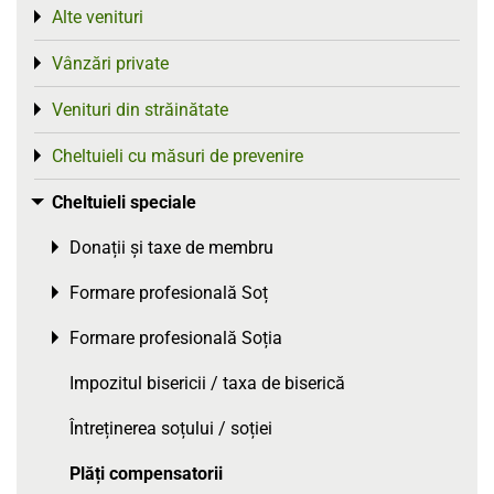
Alte venituri
Toggle menu
Vânzări private
Toggle menu
Venituri din străinătate
Toggle menu
Cheltuieli cu măsuri de prevenire
Toggle menu
Cheltuieli speciale
Toggle menu
Donații și taxe de membru
Toggle menu
Formare profesională Soț
Toggle menu
Formare profesională Soția
Toggle menu
Impozitul bisericii / taxa de biserică
Întreținerea soțului / soției
Plăți compensatorii