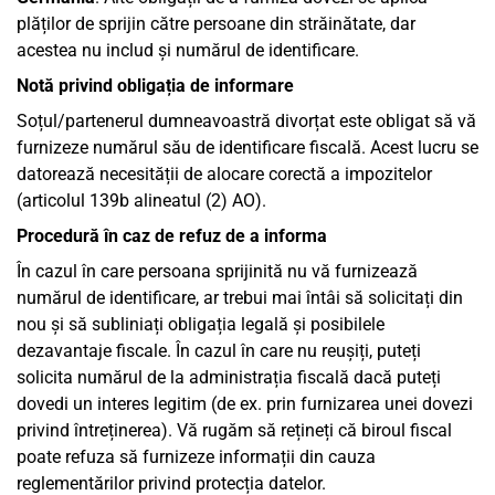
plăților de sprijin către persoane din străinătate, dar
acestea nu includ și numărul de identificare.
Notă privind obligația de informare
Soțul/partenerul dumneavoastră divorțat este obligat să vă
furnizeze numărul său de identificare fiscală. Acest lucru se
datorează necesității de alocare corectă a impozitelor
(articolul 139b alineatul (2) AO).
Procedură în caz de refuz de a informa
În cazul în care persoana sprijinită nu vă furnizează
numărul de identificare, ar trebui mai întâi să solicitați din
nou și să subliniați obligația legală și posibilele
dezavantaje fiscale. În cazul în care nu reușiți, puteți
solicita numărul de la administrația fiscală dacă puteți
dovedi un interes legitim (de ex. prin furnizarea unei dovezi
privind întreținerea). Vă rugăm să rețineți că biroul fiscal
poate refuza să furnizeze informații din cauza
reglementărilor privind protecția datelor.