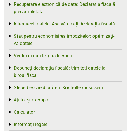
Recuperare electronică de date: Declarația fiscală
Toggle menu
precompletată
Introduceți datele: Așa vă creați declarația fiscală
Toggle menu
Sfat pentru economisirea impozitelor: optimizați-
Toggle menu
vă datele
Verificați datele: găsiți erorile
Toggle menu
Depuneți declarația fiscală: trimiteți datele la
Toggle menu
biroul fiscal
Steuerbescheid prüfen: Kontrolle muss sein
Toggle menu
Ajutor și exemple
Toggle menu
Calculator
Toggle menu
Informații legale
Toggle menu