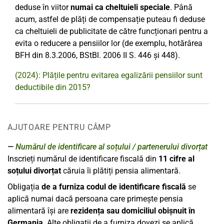
deduse în viitor
numai ca cheltuieli speciale
. Până
acum, astfel de plăți de compensație puteau fi deduse
ca cheltuieli de publicitate de către funcționari pentru a
evita o reducere a pensiilor lor (de exemplu, hotărârea
BFH din 8.3.2006, BStBl. 2006 II S. 446 și 448).
(2024): Plățile pentru evitarea egalizării pensiilor sunt
deductibile din 2015?
AJUTOARE PENTRU CÂMP
Numărul de identificare al soțului / partenerului divorțat
Inscrieți numărul de identificare fiscală din
11 cifre
al
soțului divorțat
căruia îi plătiți pensia alimentară.
Obligația
de a furniza codul de identificare fiscală
se
aplică numai dacă persoana care primește pensia
alimentară își are
rezidența sau domiciliul obișnuit în
Germania
. Alte obligații de a furniza dovezi se aplică