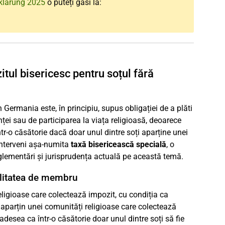
klärung 2025
o puteți găsi la:
itul bisericesc pentru soțul fără
Germania este, în principiu, supus obligației de a plăti
nței sau de participarea la viața religioasă, deoarece
r-o căsătorie dacă doar unul dintre soți aparține unei
 interveni așa-numita
taxă bisericească specială
, o
eglementări și jurisprudența actuală pe această temă.
alitatea de membru
eligioase care colectează impozit, cu condiția ca
aparțin unei comunități religioase care colectează
adesea ca într-o căsătorie doar unul dintre soți să fie