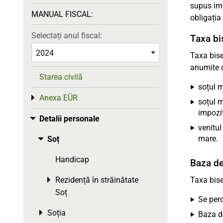
supus imp
MANUAL FISCAL:
obligația 
Selectați anul fiscal:
Taxa bis
Taxa bise
anumite c
Starea civilă
soțul m
Anexa EÜR
Toggle menu
soțul m
impozit
Detalii personale
Toggle menu
venitul
mare.
Soț
Toggle menu
Handicap
Baza de
Rezidență în străinătate
Taxa bis
Toggle menu
Soț
Se perc
Soția
Toggle menu
Baza de