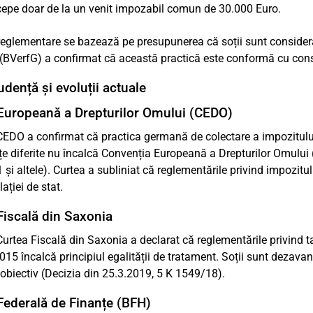
cepe doar de la un venit impozabil comun de 30.000 Euro.
eglementare se bazează pe presupunerea că soții sunt considera
(BVerfG) a confirmat că această practică este conformă cu const
udență și evoluții actuale
Europeană a Drepturilor Omului (CEDO)
CEDO a confirmat că practica germană de colectare a impozitului b
țe diferite nu încalcă Convenția Europeană a Drepturilor Omului
și altele). Curtea a subliniat că reglementările privind impozitul 
lației de stat.
Fiscală din Saxonia
Curtea Fiscală din Saxonia a declarat că reglementările privind t
015 încalcă principiul egalității de tratament. Soții sunt dezavant
obiectiv (Decizia din 25.3.2019, 5 K 1549/18).
Federală de Finanțe (BFH)