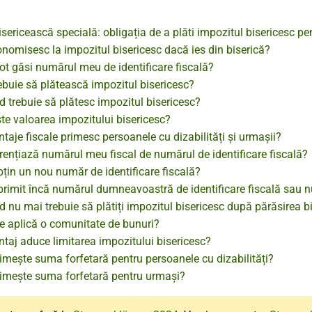
sericească specială: obligația de a plăti impozitul bisericesc pe
nomisesc la impozitul bisericesc dacă ies din biserică?
t găsi numărul meu de identificare fiscală?
ebuie să plătească impozitul bisericesc?
 trebuie să plătesc impozitul bisericesc?
te valoarea impozitului bisericesc?
taje fiscale primesc persoanele cu dizabilități și urmașii?
rențiază numărul meu fiscal de numărul de identificare fiscală?
țin un nou număr de identificare fiscală?
primit încă numărul dumneavoastră de identificare fiscală sau nu
 nu mai trebuie să plătiți impozitul bisericesc după părăsirea bi
e aplică o comunitate de bunuri?
taj aduce limitarea impozitului bisericesc?
imește suma forfetară pentru persoanele cu dizabilități?
rimește suma forfetară pentru urmași?