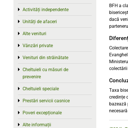
BFH a clar
Activități independente
Toggle menu
bisericeș
dacă veni
Unități de afaceri
Toggle menu
parteneru
Alte venituri
Toggle menu
Diferen
Vânzări private
Toggle menu
Colectare
Evangheli
Venituri din străinătate
Toggle menu
Ministeru
colectări
Cheltuieli cu măsuri de
Toggle menu
prevenire
Conclu
Cheltuieli speciale
Toggle menu
Taxa bise
credințe 
Prestări servicii casnice
Toggle menu
bazează p
necesară 
Poveri excepționale
Toggle menu
Alte informații
Toggle menu