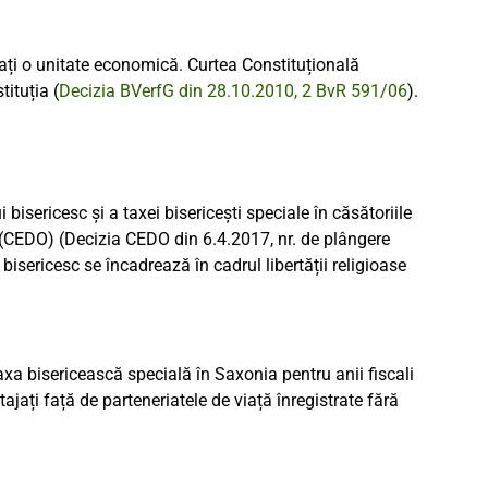
ți o unitate economică. Curtea Constituțională
ituția (
Decizia BVerfG din 28.10.2010, 2 BvR 591/06
).
isericesc și a taxei bisericești speciale în căsătoriile
 (CEDO) (Decizia CEDO din 6.4.2017, nr. de plângere
bisericesc se încadrează în cadrul libertății religioase
axa bisericească specială în Saxonia pentru anii fiscali
ajați față de parteneriatele de viață înregistrate fără