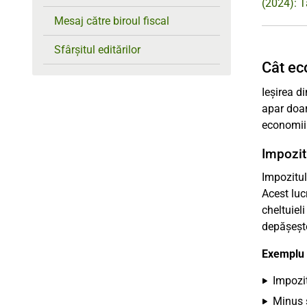
(2024): T
Mesaj către biroul fiscal
Sfârșitul editărilor
Cât ec
Ieșirea d
apar doar
economiil
Impozit
Impozitul
Acest luc
cheltuiel
depășește
Exemplu d
Impozit
Minus 