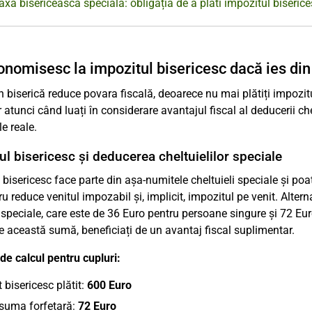
axa bisericească specială: obligația de a plăti impozitul biseric
onomisesc la impozitul bisericesc dacă ies din
in biserică reduce povara fiscală, deoarece nu mai plătiți impozi
 atunci când luați în considerare avantajul fiscal al deducerii chel
e reale.
ul bisericesc și deducerea cheltuielilor speciale
 bisericesc face parte din așa-numitele cheltuieli speciale și poat
ru reduce venitul impozabil și, implicit, impozitul pe venit. Altern
i speciale, care este de 36 Euro pentru persoane singure și 72 Eur
 această sumă, beneficiați de un avantaj fiscal suplimentar.
e calcul pentru cupluri:
 bisericesc plătit:
600 Euro
suma forfetară:
72 Euro