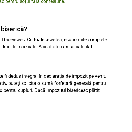
esc pentru soțul fără confesiune.
 biserică?
tul bisericesc. Cu toate acestea, economiile complete
tuielilor speciale. Aici aflați cum să calculați
e fi dedus integral în declarația de impozit pe venit.
ativ, puteți solicita o sumă forfetară generală pentru
o pentru cupluri. Dacă impozitul bisericesc plătit