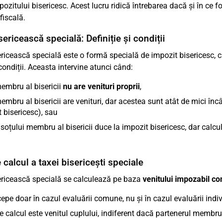
ozitului bisericesc. Acest lucru ridică întrebarea dacă și în ce 
fiscală.
ericească specială: Definiție și condiții
ricească specială este o formă specială de impozit bisericesc, care
ondiții. Aceasta intervine atunci când:
embru al bisericii
nu are venituri proprii
,
embru al bisericii are venituri, dar acestea sunt atât de mici încâ
 bisericesc), sau
 soțului membru al bisericii duce la impozit bisericesc, dar calc
 calcul a taxei bisericești speciale
ericească specială se calculează pe baza
venitului impozabil c
epe doar în cazul evaluării comune, nu și în cazul evaluării indi
 calcul este venitul cuplului, indiferent dacă partenerul membru al