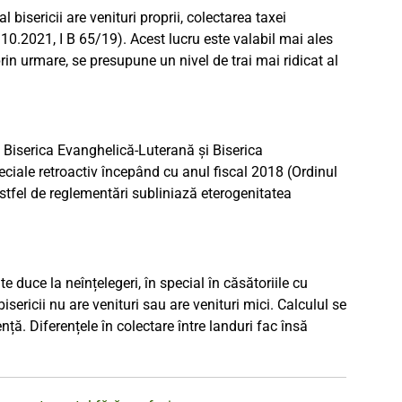
 bisericii are venituri proprii, colectarea taxei
.10.2021, I B 65/19). Acest lucru este valabil mai ales
rin urmare, se presupune un nivel de trai mai ridicat al
a, Biserica Evanghelică-Luterană și Biserica
ciale retroactiv începând cu anul fiscal 2018 (Ordinul
stfel de reglementări subliniază eterogenitatea
 duce la neînțelegeri, în special în căsătoriile cu
sericii nu are venituri sau are venituri mici. Calculul se
ță. Diferențele în colectare între landuri fac însă