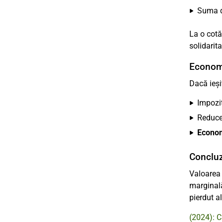
Suma d
La o cot
solidarit
Economi
Dacă ieși
Impozit
Reduce
Econom
Conclu
Valoarea 
marginală
pierdut al
(2024): C