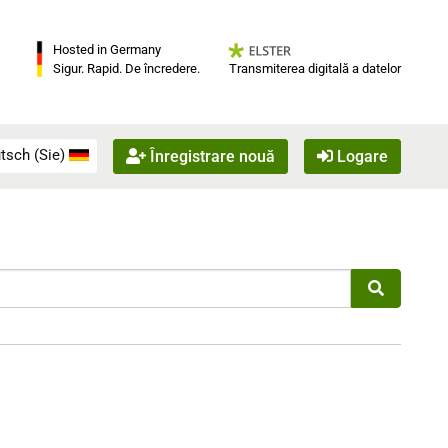
Hosted in Germany
Transmiterea digitală a datelor
Sigur. Rapid. De încredere.
tsch (Sie)
Înregistrare nouă
Logare