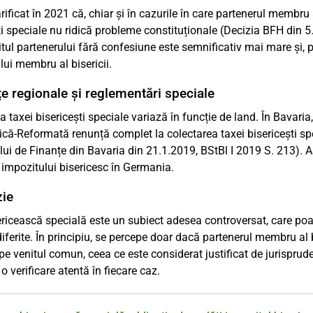
ificat în 2021 că, chiar și în cazurile în care partenerul membru al
ti speciale nu ridică probleme constituționale (Decizia BFH din 5
tul partenerului fără confesiune este semnificativ mai mare și, p
lui membru al bisericii.
țe regionale și reglementări speciale
a taxei bisericești speciale variază în funcție de land. În Bavari
că-Reformată renunță complet la colectarea taxei bisericești spe
lui de Finanțe din Bavaria din 21.1.2019, BStBl I 2019 S. 213). A
i impozitului bisericesc în Germania.
zie
ricească specială este un subiect adesea controversat, care poate
diferite. În principiu, se percepe doar dacă partenerul membru al bi
e venitul comun, ceea ce este considerat justificat de jurispruden
o verificare atentă în fiecare caz.