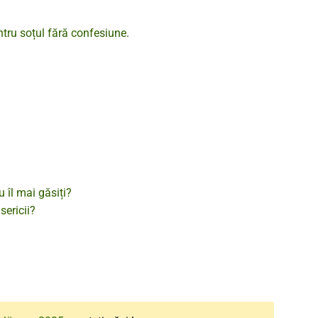
ntru soțul fără confesiune.
 îl mai găsiți?
sericii?