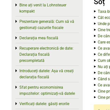
Soț
Bine ați venit la Lohnsteuer
Toggle menu
kompakt
Taxa bi
Cât eco
Prezentare generală: Cum să vă
Toggle menu
Unde po
gestionați cazurile fiscale
Cine tr
De când
Declarația mea fiscală
Toggle menu
Care es
Recuperare electronică de date:
Ce avan
Toggle menu
Declarația fiscală
Ce dife
precompletată
Cum ob
Nu ați 
Introduceți datele: Așa vă creați
Toggle menu
De când
declarația fiscală
Când s
Ce avan
Sfat pentru economisirea
Toggle menu
Cine pr
impozitelor: optimizați-vă datele
Cine p
Verificați datele: găsiți erorile
Toggle menu