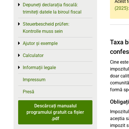
Acest t
Depuneți declarația fiscală:
Toggle menu
(2025)
trimiteți datele la biroul fiscal
Steuerbescheid prüfen:
Toggle menu
Kontrolle muss sein
Taxa bi
Ajutor și exemple
Toggle menu
confes
Calculator
Toggle menu
Cine este
Informații legale
Toggle menu
impozitul
doar cali
Impressum
comunităț
formă spe
Presă
Obligaț
Descărcați manualul
Impozitul
programului gratuit ca fișier
.pdf
aceștia s
impozit s