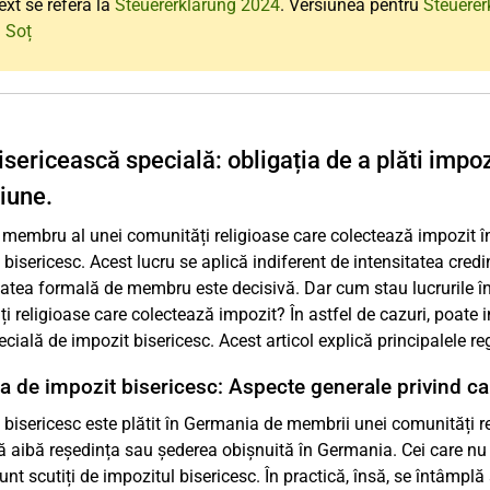
ext se referă la
Steuererklärung 2024
. Versiunea pentru
Steuerer
: Soț
sericească specială: obligația de a plăti impoz
iune.
 membru al unei comunități religioase care colectează impozit în 
 bisericesc. Acest lucru se aplică indiferent de intensitatea credi
tatea formală de membru este decisivă. Dar cum stau lucrurile înt
i religioase care colectează impozit? În astfel de cazuri, poate
cială de impozit bisericesc. Acest articol explică principalele r
ia de impozit bisericesc: Aspecte generale privind c
 bisericesc este plătit în Germania de membrii unei comunități r
ă aibă reședința sau șederea obișnuită în Germania. Cei care nu 
unt scutiți de impozitul bisericesc. În practică, însă, se întâmplă 