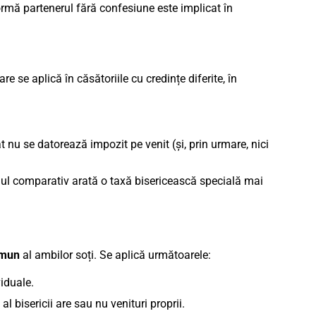
formă partenerul fără confesiune este implicat în
 se aplică în căsătoriile cu credințe diferite, în
t nu se datorează impozit pe venit (și, prin urmare, nici
ulul comparativ arată o taxă bisericească specială mai
omun
al ambilor soți. Se aplică următoarele:
viduale.
 bisericii are sau nu venituri proprii.