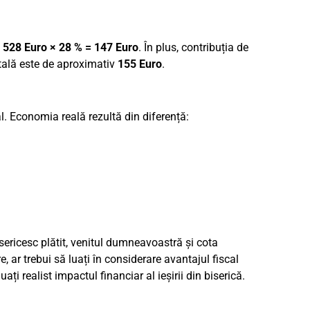
e
528 Euro × 28 % = 147 Euro
. În plus, contribuția de
otală este de aproximativ
155 Euro
.
al. Economia reală rezultă din diferență:
sericesc plătit, venitul dumneavoastră și cota
 ar trebui să luați în considerare avantajul fiscal
ați realist impactul financiar al ieșirii din biserică.