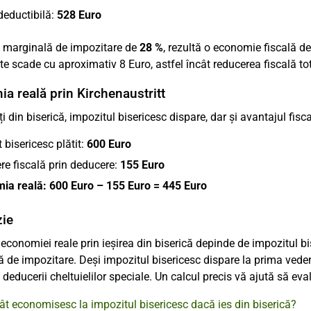
eductibilă:
528 Euro
ă marginală de impozitare de
28 %
, rezultă o economie fiscală d
ate scade cu aproximativ 8 Euro, astfel încât reducerea fiscală t
a reală prin Kirchenaustritt
ți din biserică, impozitul bisericesc dispare, dar și avantajul fisc
 bisericesc plătit:
600 Euro
re fiscală prin deducere:
155 Euro
ia reală: 600 Euro – 155 Euro = 445 Euro
zie
economiei reale prin ieșirea din biserică depinde de impozitul bi
 de impozitare. Deși impozitul bisericesc dispare la prima vedere,
 deducerii cheltuielilor speciale. Un calcul precis vă ajută să evalu
ât economisesc la impozitul bisericesc dacă ies din biserică?