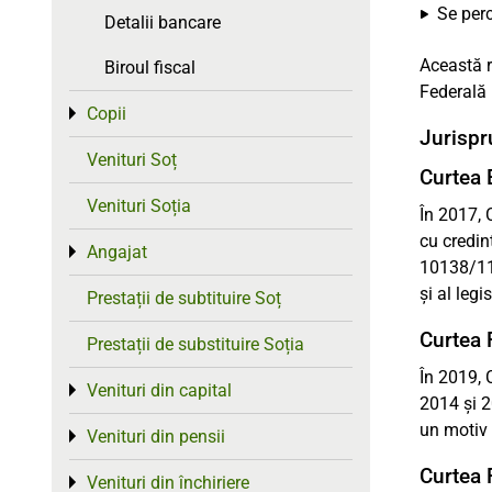
Se per
Detalii bancare
Această r
Biroul fiscal
Federală 
Copii
Toggle menu
Jurispr
Venituri Soț
Curtea 
Venituri Soția
În 2017, 
cu credin
Angajat
Toggle menu
10138/11 
și al legis
Prestații de subtituire Soț
Curtea 
Prestații de substituire Soția
În 2019, 
Venituri din capital
Toggle menu
2014 și 2
un motiv 
Venituri din pensii
Toggle menu
Curtea 
Venituri din închiriere
Toggle menu