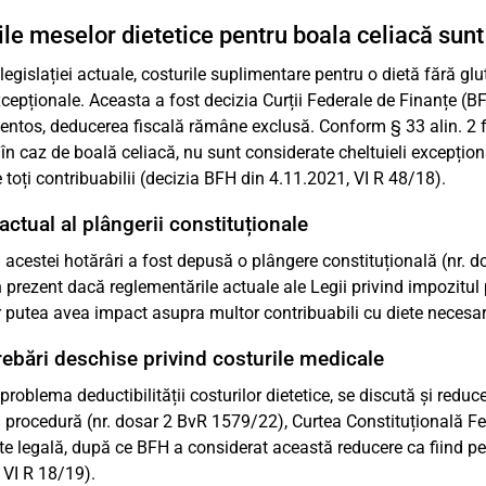
ile meselor dietetice pentru boala celiacă sunt 
egislației actuale, costurile suplimentare pentru o dietă fără glu
xcepționale. Aceasta a fost decizia Curții Federale de Finanțe (B
tos, deducerea fiscală rămâne exclusă. Conform § 33 alin. 2 fra
în caz de boală celiacă, nu sunt considerate cheltuieli excepțion
 toți contribuabilii (decizia BFH din 4.11.2021, VI R 48/18).
actual al plângerii constituționale
 acestei hotărâri a fost depusă o plângere constituțională (nr. 
în prezent dacă reglementările actuale ale Legii privind impozitul
r putea avea impact asupra multor contribuabili cu diete necesa
trebări deschise privind costurile medicale
problema deductibilității costurilor dietetice, se discută și redu
tă procedură (nr. dosar 2 BvR 1579/22), Curtea Constituțională F
ste legală, după ce BFH a considerat această reducere ca fiind p
 VI R 18/19).