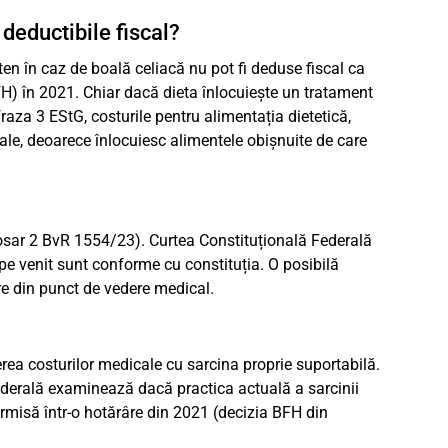
deductibile fiscal?
ten în caz de boală celiacă nu pot fi deduse fiscal ca
FH) în 2021. Chiar dacă dieta înlocuiește un tratament
za 3 EStG, costurile pentru alimentația dietetică,
ale, deoarece înlocuiesc alimentele obișnuite de care
dosar 2 BvR 1554/23). Curtea Constituțională Federală
 pe venit sunt conforme cu constituția. O posibilă
re din punct de vedere medical.
cerea costurilor medicale cu sarcina proprie suportabilă.
ederală examinează dacă practica actuală a sarcinii
ermisă într-o hotărâre din 2021 (decizia BFH din