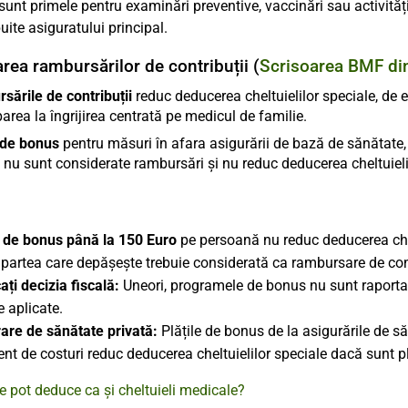
unt primele pentru examinări preventive, vaccinări sau activități
uite asiguratului principal.
area rambursărilor de contribuții (
Scrisoarea BMF di
sările de contribuții
reduc deducerea cheltuielilor speciale, de
parea la îngrijirea centrată pe medicul de familie.
e de bonus
pentru măsuri în afara asigurării de bază de sănătate,
, nu sunt considerate rambursări și nu reduc deducerea cheltuieli
e de bonus până la 150 Euro
pe persoană nu reduc deducerea che
partea care depășește trebuie considerată ca rambursare de cont
ați decizia fiscală:
Uneori, programele de bonus nu sunt raportate
e aplicate.
are de sănătate privată:
Plățile de bonus de la asigurările de
ent de costuri reduc deducerea cheltuielilor speciale dacă sunt pl
e pot deduce ca și cheltuieli medicale?