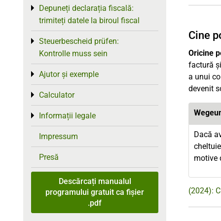
Depuneți declarația fiscală:
Toggle menu
trimiteți datele la biroul fiscal
Cine p
Steuerbescheid prüfen:
Toggle menu
Oricine p
Kontrolle muss sein
factură ș
Ajutor și exemple
Toggle menu
a unui co
devenit s
Calculator
Toggle menu
Wegeun
Informații legale
Toggle menu
Dacă ave
Impressum
cheltuie
Presă
motive d
Descărcați manualul
(2024): C
programului gratuit ca fișier
.pdf