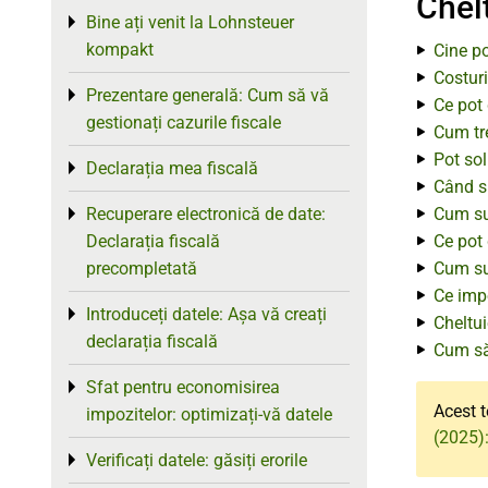
Chel
Bine ați venit la Lohnsteuer
Toggle menu
kompakt
Cine po
Costuri
Prezentare generală: Cum să vă
Toggle menu
Ce pot 
gestionați cazurile fiscale
Cum tr
Pot sol
Declarația mea fiscală
Toggle menu
Când su
Recuperare electronică de date:
Cum sun
Toggle menu
Declarația fiscală
Ce pot 
precompletată
Cum sun
Ce impo
Introduceți datele: Așa vă creați
Toggle menu
Cheltui
declarația fiscală
Cum să
Sfat pentru economisirea
Toggle menu
Acest t
impozitelor: optimizați-vă datele
(2025):
Verificați datele: găsiți erorile
Toggle menu