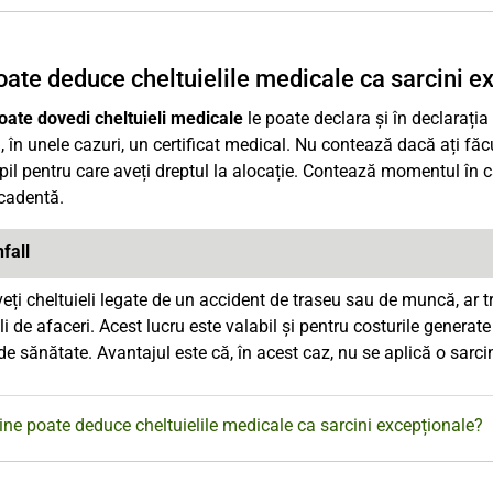
oate deduce cheltuielile medicale ca sarcini e
oate dovedi cheltuieli medicale
le poate declara și în declarația
i, în unele cazuri, un certificat medical. Nu contează dacă ați făc
pil pentru care aveți dreptul la alocație. Contează momentul în c
cadentă.
fall
ți cheltuieli legate de un accident de traseu sau de muncă, ar tr
li de afaceri. Acest lucru este valabil și pentru costurile generat
e sănătate. Avantajul este că, în acest caz, nu se aplică o sarci
ine poate deduce cheltuielile medicale ca sarcini excepționale?