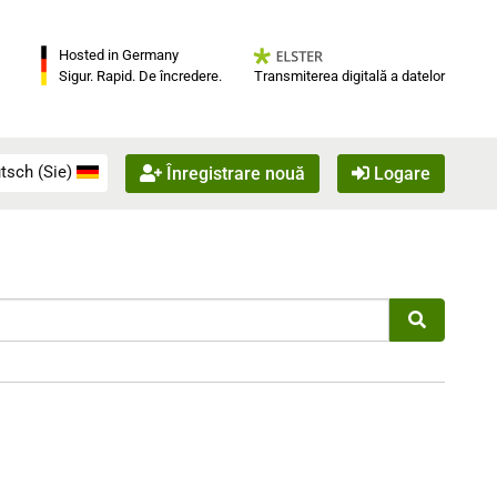
Hosted in Germany
Transmiterea digitală a datelor
Sigur. Rapid. De încredere.
tsch (Sie)
Înregistrare nouă
Logare