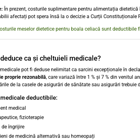
e:
În prezent, costurile suplimentare pentru alimentația dietetică 
bilii afectați pot spera însă la o decizie a Curții Constituționale
osturile meselor dietetice pentru boala celiacă sunt deductibile f
 deduce ca și cheltuieli medicale?
 medicale pot fi deduse nelimitat ca sarcini excepționale în decla
ie proprie rezonabilă
, care variază între 1 % și 7 % din venitul an
ile de la casele de asigurări de sănătate sau asigurări trebuie d
 medicale deductibile:
ent medical
apeutice, fizioterapie
 de îngrijire
cieni de medicină alternativă sau homeopați