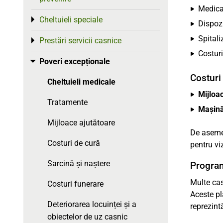
Medica
Cheltuieli speciale
Toggle menu
Dispoz
Spitali
Prestări servicii casnice
Toggle menu
Costuri
Poveri excepționale
Toggle menu
Costuri
Cheltuieli medicale
Mijloac
Tratamente
Mașină
Mijloace ajutătoare
De asemen
Costuri de cură
pentru vi
Sarcină și naștere
Program
Multe ca
Costuri funerare
Aceste pl
Deteriorarea locuinței și a
reprezint
obiectelor de uz casnic