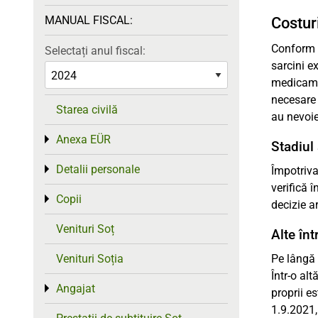
MANUAL FISCAL:
Costur
Conform l
Selectați anul fiscal:
sarcini e
medicamen
necesare 
Starea civilă
au nevoie
Anexa EÜR
Toggle menu
Stadiul 
Detalii personale
Toggle menu
Împotriva
verifică 
Copii
Toggle menu
decizie a
Venituri Soț
Alte în
Venituri Soția
Pe lângă 
Într-o al
Angajat
Toggle menu
proprii e
1.9.2021,