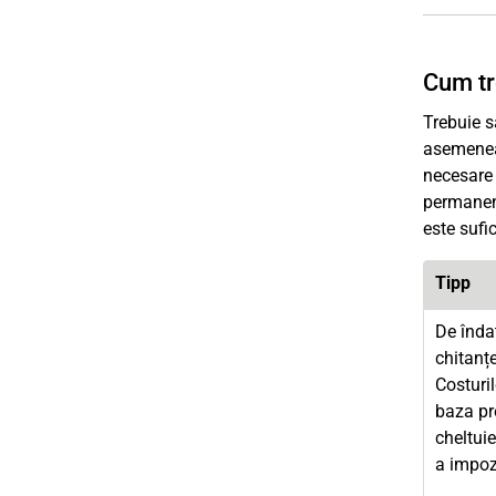
Cum tr
Trebuie s
asemenea,
necesare 
permanent
este sufi
Tipp
De înda
chitanț
Costuri
baza pr
cheltui
a impozi