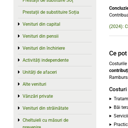
Prestații de subtituire Soț
Concluzi
Prestații de substituire Soția
Contribua
Venituri din capital
Toggle menu
(2024): C
Venituri din pensii
Toggle menu
Venituri din închiriere
Toggle menu
Ce pot
Activități independente
Toggle menu
Costurile
contribuț
Unități de afaceri
Toggle menu
Rambursăr
Alte venituri
Toggle menu
Costuri
Vânzări private
Toggle menu
Tratam
Băi ter
Venituri din străinătate
Toggle menu
Servicii
Cheltuieli cu măsuri de
Toggle menu
Practi
prevenire