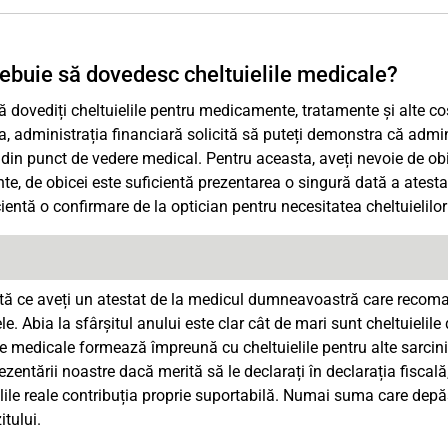
ebuie să dovedesc cheltuielile medicale?
ă dovediți cheltuielile pentru medicamente, tratamente și alte co
 administrația financiară solicită să puteți demonstra că adm
din punct de vedere medical. Pentru aceasta, aveți nevoie de obic
e, de obicei este suficientă prezentarea o singură dată a atestat
cientă o confirmare de la optician pentru necesitatea cheltuielilor 
tă ce aveți un atestat de la medicul dumneavoastră care reco
ele. Abia la sfârșitul anului este clar cât de mari sunt cheltuie
le medicale formează împreună cu cheltuielile pentru alte sarcin
ezentării noastre dacă merită să le declarați în declarația fisca
elile reale contribuția proprie suportabilă. Numai suma care depă
tului.