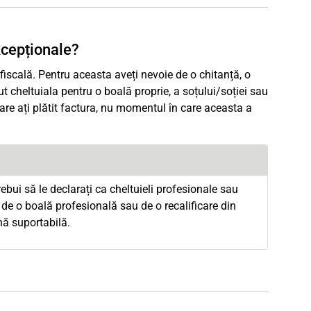
xcepționale?
 fiscală. Pentru aceasta aveți nevoie de o chitanță, o
ut cheltuiala pentru o boală proprie, a soțului/soției sau
are ați plătit factura, nu momentul în care aceasta a
ebui să le declarați ca cheltuieli profesionale sau
e de o boală profesională sau de o recalificare din
nă suportabilă.