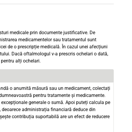
sturi medicale prin documente justificative. De
inistrarea medicamentelor sau tratamentul sunt
ei de o prescripție medicală. În cazul unei afecțiuni
ului. Dacă oftalmologul v-a prescris ochelari o dată,
pentru alți ochelari.
mandă o anumită măsură sau un medicament, colectați
lile dumneavoastră pentru tratamente și medicamente.
i excepționale generale o sumă. Apoi puteți calcula pe
lă, deoarece administrația financiară deduce din
șește contribuția suportabilă are un efect de reducere