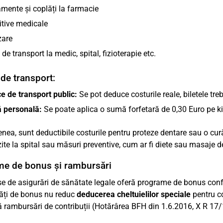
mente și coplăți la farmacie
itive medicale
zare
 de transport la medic, spital, fizioterapie etc.
 de transport:
e de transport public:
Se pot deduce costurile reale, biletele tre
 personală:
Se poate aplica o sumă forfetară de 0,30 Euro pe k
ea, sunt deductibile costurile pentru proteze dentare sau o cu
zite la spital sau măsuri preventive, cum ar fi diete sau masaje d
e de bonus și rambursări
se de asigurări de sănătate legale oferă programe de bonus c
ăți de bonus nu reduc
deducerea cheltuielilor speciale
pentru co
ă rambursări de contribuții (Hotărârea BFH din 1.6.2016, X R 17