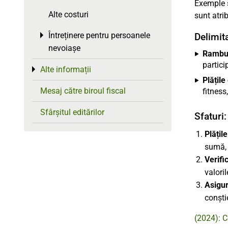
Exemple s
Alte costuri
sunt atrib
Întreținere pentru persoanele
Toggle menu
Delimit
nevoiașe
Rambur
partici
Alte informații
Toggle menu
Plățil
Mesaj către biroul fiscal
fitness
Sfârșitul editărilor
Sfaturi:
Plățil
sumă, 
Verific
valoril
Asigur
conști
(2024): C