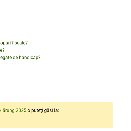
opuri fiscale?
re?
 legate de handicap?
klärung 2025
o puteți găsi la: