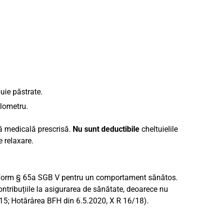
buie păstrate.
ilometru.
ră medicală prescrisă.
Nu sunt deductibile
cheltuielile
e relaxare.
onform § 65a SGB V pentru un comportament sănătos.
ntribuțiile la asigurarea de sănătate, deoarece nu
/15; Hotărârea BFH din 6.5.2020, X R 16/18).