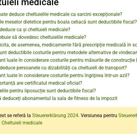
tuieli medicale
ate deduce cheltuielile medicale ca sarcini excepționale?
le meselor dietetice pentru boala celiacă sunt deductibile fiscal?
deduce ca și cheltuieli medicale?
ebuie să dovedesc cheltuielile medicale?
icita, de asemenea, medicamente fără prescripție medicală în sc
nt deductibile costurile pentru metodele alternative de vindeca
t luate în considerare costurile pentru măsurile de construcție
deduce persoanele cu dizabilități ca cheltuieli de transport?
t luate în considerare costurile pentru îngrijirea într-un azil?
rtanță are certificatul medical oficial?
elile pentru liposucție sunt deductibile fiscal?
 deduceți abonamentul la sala de fitness de la impozit
ext se referă la
Steuererklärung 2024
. Versiunea pentru
Steuerer
 Cheltuieli medicale