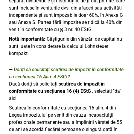
separat dividendele și distribuțiile de profit primite, care
sunt incluse în veniturile dvs. din afaceri sau activități
independente și sunt impozabile doar 60%, în Anexa G
sau Anexa S. Partea fără impozite se ridică la 40% din
venit în conformitate cu § 3 nr. 40 EStG.
Notă importantă:
Câștigurile din vânzări de capital
nu
sunt luate în considerare la calculul Lohnsteuer
kompakt.
Doriți să solicitați scutirea de impozit în conformitate
cu secțiunea 16 Alin. 4 EStG?
Dacă doriți să solicitați
scutirea de impozit în
conformitate cu secțiunea 16 (4) EStG
, selectați "da"
aici.
Scutirea în conformitate cu secțiunea 16 alin. 4 din
Legea impozitului pe venit din cauza incapacității
profesionale permanente sau a împlinirii vârstei de 55
de ani se acordă fiecărei persoane o singură dată în