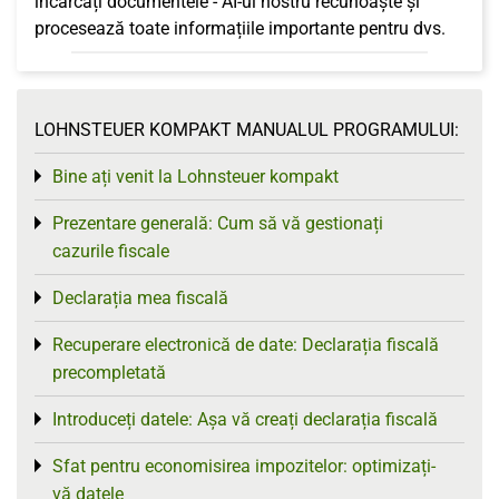
încărcați documentele - AI-ul nostru recunoaște și
procesează toate informațiile importante pentru dvs.
LOHNSTEUER KOMPAKT MANUALUL PROGRAMULUI:
Bine ați venit la Lohnsteuer kompakt
Toggle menu
Prezentare generală: Cum să vă gestionați
Toggle menu
cazurile fiscale
Declarația mea fiscală
Toggle menu
Recuperare electronică de date: Declarația fiscală
Toggle menu
precompletată
Introduceți datele: Așa vă creați declarația fiscală
Toggle menu
Sfat pentru economisirea impozitelor: optimizați-
Toggle menu
vă datele