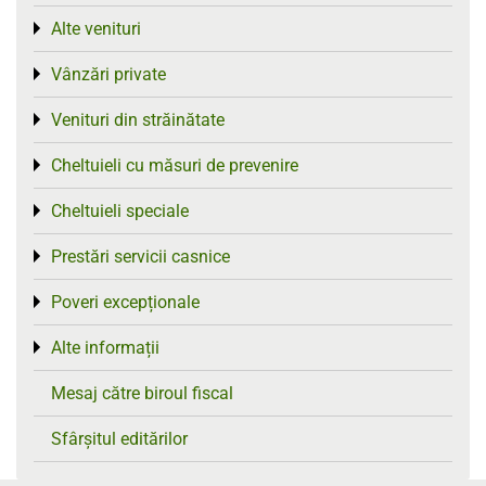
Alte venituri
Toggle menu
Vânzări private
Toggle menu
Venituri din străinătate
Toggle menu
Cheltuieli cu măsuri de prevenire
Toggle menu
Cheltuieli speciale
Toggle menu
Prestări servicii casnice
Toggle menu
Poveri excepționale
Toggle menu
Alte informații
Toggle menu
Mesaj către biroul fiscal
Sfârșitul editărilor