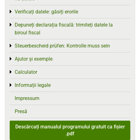
Verificați datele: găsiți erorile
Toggle menu
Depuneți declarația fiscală: trimiteți datele la
Toggle menu
biroul fiscal
Steuerbescheid prüfen: Kontrolle muss sein
Toggle menu
Ajutor și exemple
Toggle menu
Calculator
Toggle menu
Informații legale
Toggle menu
Impressum
Presă
Descărcați manualul programului gratuit ca fișier
.pdf