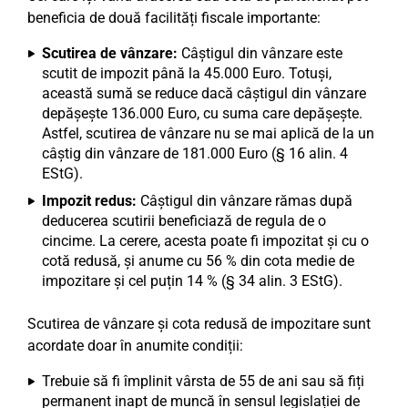
beneficia de două facilități fiscale importante:
Scutirea de vânzare:
Câștigul din vânzare este
scutit de impozit până la 45.000 Euro. Totuși,
această sumă se reduce dacă câștigul din vânzare
depășește 136.000 Euro, cu suma care depășește.
Astfel, scutirea de vânzare nu se mai aplică de la un
câștig din vânzare de 181.000 Euro (§ 16 alin. 4
EStG).
Impozit redus:
Câștigul din vânzare rămas după
deducerea scutirii beneficiază de regula de o
cincime. La cerere, acesta poate fi impozitat și cu o
cotă redusă, și anume cu 56 % din cota medie de
impozitare și cel puțin 14 % (§ 34 alin. 3 EStG).
Scutirea de vânzare și cota redusă de impozitare sunt
acordate doar în anumite condiții:
Trebuie să fi împlinit vârsta de 55 de ani sau să fiți
permanent inapt de muncă în sensul legislației de