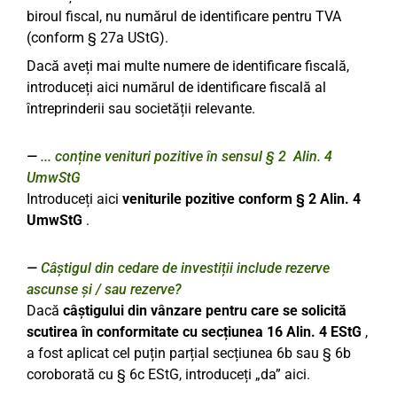
biroul fiscal, nu numărul de identificare pentru TVA
(conform § 27a UStG).
Dacă aveți mai multe numere de identificare fiscală,
introduceți aici numărul de identificare fiscală al
întreprinderii sau societății relevante.
... conține venituri pozitive în sensul § 2 Alin. 4
UmwStG
Introduceți aici
veniturile pozitive conform
§
2 Alin. 4
UmwStG
.
Câștigul din cedare de investiții include rezerve
ascunse și / sau rezerve?
Dacă
câștigului din vânzare pentru care se solicită
scutirea în conformitate cu secțiunea 16 Alin. 4 EStG
,
a fost aplicat cel puțin parțial secțiunea 6b sau § 6b
coroborată cu § 6c EStG, introduceți „da” aici.