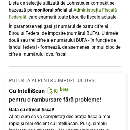
Lista de selecție utilizată de Lohnsteuer kompakt se
bazează pe
monitorul oficial
al
Administrația Fiscală
Federală
, care enumeră toate birourile fiscale actuale.
În paranteze veți găsi și numărul de patru cifre al
Biroului Federal de Impozite (numărul BUFA). Ultimele
două sau trei cifre ale numărului BUFA - în funcție de
landul federal - formează, de asemenea, primul bloc de
cifre al numărului dvs. fiscal.
PUTEREA AI PENTRU IMPOZITUL DVS:
beta
Cu
IntelliScan
KI
pentru o rambursare fără probleme!
Gata cu stresul fiscal!
Aflați cum să vă completați declarația fiscală mai
rapid și mai eficient cu IntelliScan. Pur și simplu