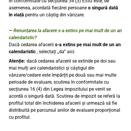
în conformitate cu secțiunea 34 (3) EStG este, de
asemenea, acordată fiecărei persoane
o singură dată
în viață
pentru un câștig din vânzare.
Renunțarea la afacere s-a extins pe mai mult de un an
calendaristic?
Dacă cedarea afacerii
s-a extins pe mai mult de un an
calendaristic
, selectați „da” aici.
Atenție:
dacă cedarea afacerii se extinde pe doi sau
mai mulți ani calendaristici și câștigul din
vânzare/cedare este împărțit pe două sau mai multe
perioade de evaluare, scutirea în conformitate cu
secțiunea 16 (4) din Legea impozitului pe venit se
acordă o singură dată. Scutirea de impozit se referă la
profitul total din închiderea afacerii și urmează să fie
distribuită pe parcursul anilor de evaluare proporțional
cu profitul.