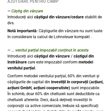
AJUTOARE PENTRU CÂMP
Câștig din vânzare
Introduceți aici
câștigul din vânzare/cedare
stabilit de
dvs.
Notă importantă:
Câștigurile din vânzare nu sunt luate
în considerare la calcul de
Lohnsteuer kompakt
.
... venitul parțial impozabil conținut în acesta
Introduceți aici
câștigul din vânzare
/
câștigul din
înstrăinare
care este impozabil conform
metodei
venitului parțial
.
Conform metodei venitului parțial, 60% din venituri și
câștigurile de capital din
investiții în corporații (acțiuni,
acțiuni GmbH, acțiuni cooperatiste)
sunt impozabile.
În schimb, doar 60% din cheltuieli sunt deductibile ca
cheltuieli aferente. Deci, dacă dețineți investiții în
corporații ca active comerciale, trebuie să specificați