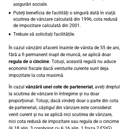
asigurări sociale.
Puteți beneficia de facilități o singură dată în viață:
scutirea de vânzare calculată din 1996, cota redusă
de impozitare calculată din 2001.
Trebuie să solicitați facilitățile.
În cazul vânzării afacerii înainte de vârsta de 55 de ani,
fără a fi permanent inapt de muncă, se aplică doar
regula de o cincime
. Totuși, această regulă nu aduce
economii fiscale dacă veniturile curente sunt deja
impozitate la cota maximă.
În cazul
vânzării unei cote de parteneriat
, aveți dreptul
la scutirea de vânzare în întregime și nu doar
proporțional. Totuși, dacă vindeți doar o parte din cota
de parteneriat, câștigul din vânzare este considerat
venit curent și nu se aplică nici scutirea de vânzare,
nici cota redusă de impozitare sau regula de o cincime
(§ 18 alin. 3 coroborat cu § 16 alin. 1 fraza 2 EStG).