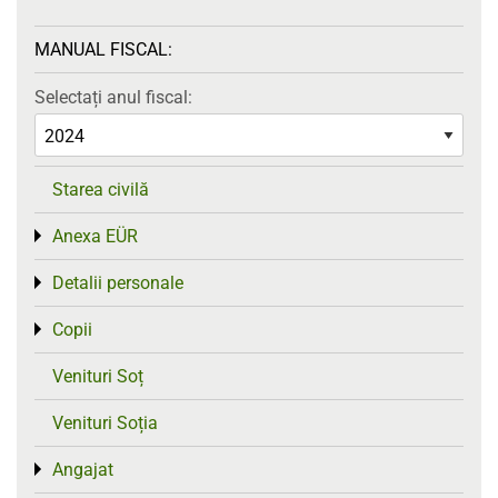
MANUAL FISCAL:
Selectați anul fiscal:
Starea civilă
Anexa EÜR
Toggle menu
Detalii personale
Toggle menu
Copii
Toggle menu
Venituri Soț
Venituri Soția
Angajat
Toggle menu