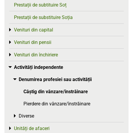
Prestații de subtituire Soț
Prestații de substituire Soția
Venituri din capital
Toggle menu
Venituri din pensii
Toggle menu
Venituri din închiriere
Toggle menu
Activități independente
Toggle menu
Denumirea profesiei sau activității
Toggle menu
Câștig din vânzare/înstrăinare
Pierdere din vânzare/înstrăinare
Diverse
Toggle menu
Unități de afaceri
Toggle menu