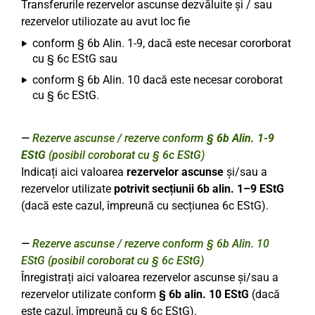
Transferurile rezervelor ascunse dezvăluite și / sau
rezervelor utiliozate au avut loc fie
conform § 6b Alin. 1-9, dacă este necesar cororborat
cu § 6c EStG sau
conform § 6b Alin. 10 dacă este necesar coroborat
cu § 6c EStG.
Rezerve ascunse / rezerve conform
§ 6b Alin. 1-9
EStG
(posibil coroborat cu § 6c EStG)
Indicați aici valoarea
rezervelor ascunse
și/sau a
rezervelor utilizate
potrivit
secțiunii 6b alin. 1–9 EStG
(dacă este cazul, împreună cu secțiunea 6c EStG).
Rezerve ascunse / rezerve conform § 6b Alin. 10
EStG (posibil coroborat cu § 6c EStG)
Înregistrați aici valoarea rezervelor ascunse și/sau a
rezervelor utilizate conform
§ 6b alin. 10 EStG
(dacă
este cazul, împreună cu § 6c EStG).