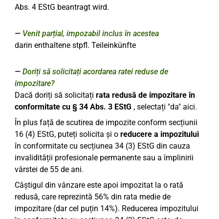
Abs. 4 EStG beantragt wird.
Venit parțial, impozabil inclus în acestea
darin enthaltene stpfl. Teileinkünfte
Doriți să solicitați acordarea ratei reduse de
impozitare?
Dacă doriți să solicitați
rata redusă de impozitare în
conformitate cu § 34 Abs. 3 EStG
, selectați "da" aici.
În plus față de scutirea de impozite conform secțiunii
16 (4) EStG, puteți solicita și o
reducere a impozitului
în conformitate cu secțiunea 34 (3) EStG din cauza
invalidității profesionale permanente sau a împlinirii
vârstei de 55 de ani.
Câștigul din vânzare este apoi impozitat la o rată
redusă, care reprezintă 56% din rata medie de
impozitare (dar cel puțin 14%). Reducerea impozitului