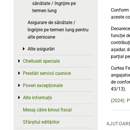
sănătate / îngrijire pe
Conform o
termen lung
aceste co
Asigurare de sănătate /
Deoarec
îngrijire pe termen lung pentru
funcție d
alte persoane
contribuț
Alte asigurări
Toggle menu
așadar, d
parțial p
Cheltuieli speciale
Toggle menu
Curtea Fe
Prestări servicii casnice
Toggle menu
angajator
de confor
Poveri excepționale
Toggle menu
43/13).
Alte informații
Toggle menu
(2024): P
Mesaj către biroul fiscal
Sfârșitul editărilor
AJUTOAR