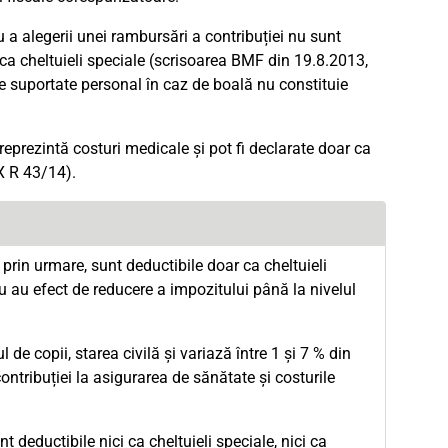
 a alegerii unei rambursări a contribuției nu sunt
e ca cheltuieli speciale (scrisoarea BMF din 19.8.2013,
e suportate personal în caz de boală nu constituie
reprezintă costuri medicale și pot fi declarate doar ca
X R 43/14).
 prin urmare, sunt deductibile doar ca cheltuieli
u au efect de reducere a impozitului până la nivelul
 copii, starea civilă și variază între 1 și 7 % din
ntribuției la asigurarea de sănătate și costurile
 deductibile nici ca cheltuieli speciale, nici ca