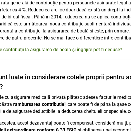
rata generală de contribuție pentru persoanele asigurate legal a
rfetar cu 4 %. Reducerea are loc doar dacă există un drept la in
 de biroul fiscal. Până în 2014, reducerea nu se aplica contribuț
juridică este următoarea: noua contribuție suplimentară individu
egrantă a contribuției la asigurarea de boală și este, prin urmar
re de patru procente. Nu se mai face o diferențiere între contrib
e contribuții la asigurarea de boală și îngrijire pot fi deduse?
nt luate în considerare cotele proprii pentru a
e?
e cu asigurare medicală privată plătesc adesea facturile medic
 păstra
rambursarea contribuției
, care poate fi de până la șase 
iile de asigurare deductibile la deducerea cheltuielilor speciale,
acestea, acest dezavantaj poate fi compensat, consideră mulți, p
ieli extraordinare conform § 33 EStG
și obținerea unei economi