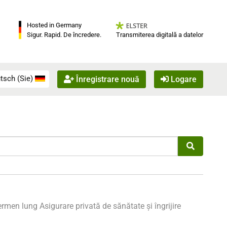
Hosted in Germany
Transmiterea digitală a datelor
Sigur. Rapid. De încredere.
tsch (Sie)
Înregistrare nouă
Logare
termen lung
Asigurare privată de sănătate și îngrijire