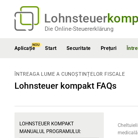
Lohnsteuer
komp
Die Online-Steuererklärung
NOU
Aplicație
Start
Securitate
Prețuri
Într
ÎNTREAGA LUME A CUNOȘTINȚELOR FISCALE
Lohnsteuer kompakt FAQs
LOHNSTEUER KOMPAKT
Cheltuiel
MANUALUL PROGRAMULUI:
medicală