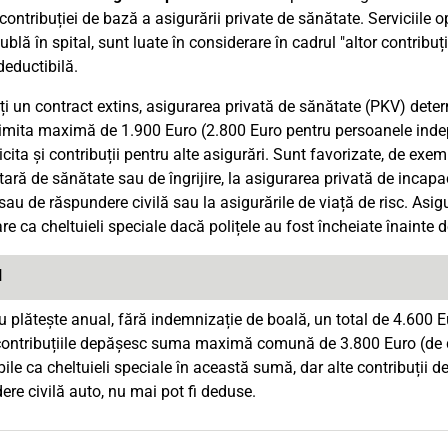
contribuției de bază a asigurării private de sănătate. Serviciile 
blă în spital, sunt luate în considerare în cadrul "altor contribuț
eductibilă.
i un contract extins, asigurarea privată de sănătate (PKV) det
limita maximă de 1.900 Euro (2.800 Euro pentru persoanele indep
licita și contribuții pentru alte asigurări. Sunt favorizate, de exe
ară de sănătate sau de îngrijire, la asigurarea privată de incapa
sau de răspundere civilă sau la asigurările de viață de risc. Asigur
re ca cheltuieli speciale dacă polițele au fost încheiate înainte 
l
 plătește anual, fără indemnizație de boală, un total de 4.600 Eur
 contribuțiile depășesc suma maximă comună de 3.800 Euro (de do
ile ca cheltuieli speciale în această sumă, dar alte contribuții 
ere civilă auto, nu mai pot fi deduse.