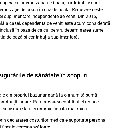
coperă și indemnizația de boală, contribuțiile sunt
demnizație de boală în caz de boală. Reducerea este
iei suplimentare independente de venit. Din 2015,
ală a casei, dependentă de venit, este acum considerată
e, inclusă în baza de calcul pentru determinarea sumei
uția de bază și contribuția suplimentară.
sigurările de sănătate în scopuri
ale din propriul buzunar până la o anumită sumă
contribuții lunare. Rambursarea contribuției reduce
 ceea ce duce la o economie fiscală mai mică.
rin declararea costurilor medicale suportate personal
i fiscale corespunzătoare.