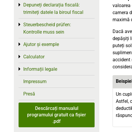
Depuneți declarația fiscală:
Toggle menu
valoarea 
trimiteți datele la biroul fiscal
camera du
maximă d
Steuerbescheid prüfen:
Toggle menu
Dacă aveț
Kontrolle muss sein
depășiți 
Ajutor și exemple
Toggle menu
puteți so
supliment
Calculator
Toggle menu
accident 
considera
Informații legale
Toggle menu
Beispie
Impressum
Presă
Un cuplu
Astfel,
Descărcați manualul
deductib
programului gratuit ca fișier
răspund
.pdf