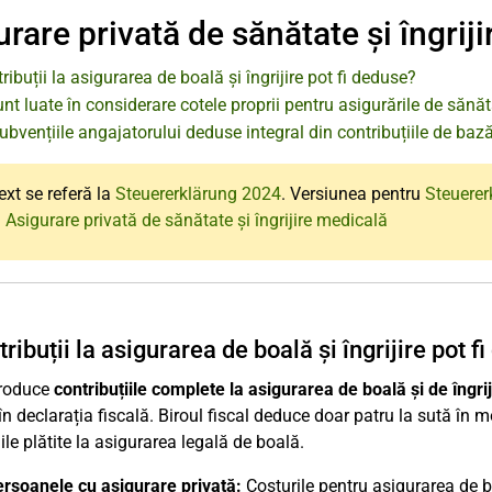
rare privată de sănătate și îngrij
ribuții la asigurarea de boală și îngrijire pot fi deduse?
t luate în considerare cotele proprii pentru asigurările de sănăt
subvențiile angajatorului deduse integral din contribuțiile de baz
ext se referă la
Steuererklärung 2024
. Versiunea pentru
Steuerer
 Asigurare privată de sănătate și îngrijire medicală
ribuții la asigurarea de boală și îngrijire pot f
troduce
contribuțiile complete la asigurarea de boală și de îngrij
în declarația fiscală. Biroul fiscal deduce doar patru la sută în 
ile plătite la asigurarea legală de boală.
rsoanele cu asigurare privată:
Costurile pentru asigurarea de b