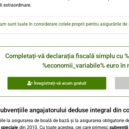
li extraordinare.
um sunt luate în considerare cotele proprii pentru asigurările de 
Completați-vă declarația fiscală simplu 
%economii_variabile% euro în m
Înregistrați-vă acum gratuit
subvențiile angajatorului deduse integral din c
iile la asigurarea de boală de bază și la asigurarea obligatorie de 
i speciale
din 2010. Cu toate acestea, cei care primesc
subvenții