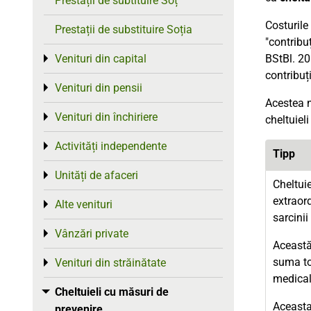
Prestații de subtituire Soț
Costurile
Prestații de substituire Soția
"contribu
Venituri din capital
BStBl. 20
Toggle menu
contribuț
Venituri din pensii
Toggle menu
Acestea n
Venituri din închiriere
Toggle menu
cheltuiel
Activități independente
Toggle menu
Tipp
Unități de afaceri
Toggle menu
Cheltuie
extraord
Alte venituri
Toggle menu
sarcinii
Vânzări private
Toggle menu
Aceast
suma tot
Venituri din străinătate
Toggle menu
medical
Cheltuieli cu măsuri de
Toggle menu
Aceasta 
prevenire