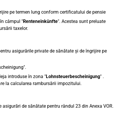
grijire pe termen lung conform certificatului de pensie
 în câmpul "
Renteneinkünfte
". Acestea sunt preluate
sării taxelor.
ntru asigurările private de sănătate și de îngrijire pe
scheinigung".
deja introduse în zona "
Lohnsteuerbescheinigung
" .
e la calcularea rambursării impozitului.
a de asigurări de sănătate pentru rândul 23 din Anexa VOR.