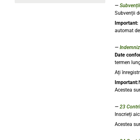
Subvenții 
Subvenții de
Important:
automat de 
Indemniza
Date confor
termen lung
Ați înregis
Important:
Acestea sun
23
Contrib
Inscrieți a
Acestea su