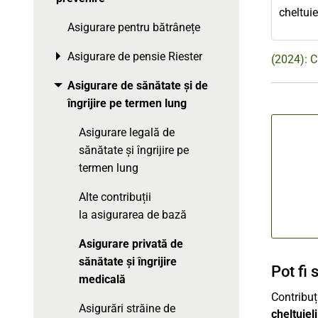
cheltuie
Asigurare pentru bătrânețe
Asigurare de pensie Riester
Toggle menu
(2024): C
Asigurare de sănătate și de
Toggle menu
îngrijire pe termen lung
Asigurare legală de
sănătate și îngrijire pe
termen lung
Alte contribuții
la asigurarea de bază
Asigurare privată de
sănătate și îngrijire
Pot fi 
medicală
Contribuț
Asigurări străine de
cheltuiel