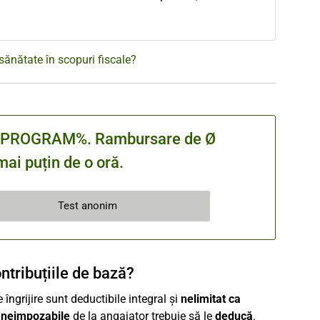
sănătate în scopuri fiscale?
cu %PROGRAM%. Rambursare de Ø
ai puțin de o oră.
Test anonim
ontribuțiile de bază?
îngrijire sunt deductibile integral și
nelimitat ca
 neimpozabile
de la angajator trebuie să le
deducă
.