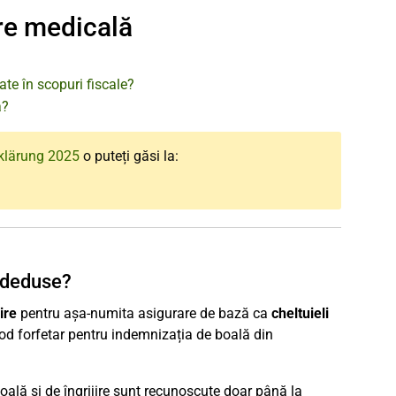
ire medicală
ate în scopuri fiscale?
ă?
klärung 2025
o puteți găsi la:
i deduse?
ire
pentru așa-numita asigurare de bază ca
cheltuieli
mod forfetar pentru indemnizația de boală din
oală și de îngrijire sunt recunoscute doar până la