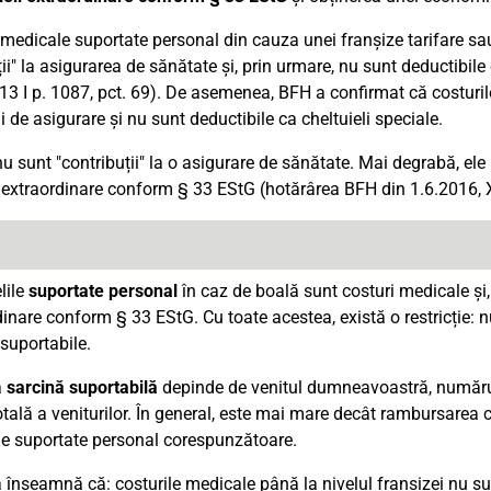
 medicale suportate personal din cauza unei franșize tarifare sau
ții" la asigurarea de sănătate și, prin urmare, nu sunt deductibil
13 I p. 1087, pct. 69). De asemenea, BFH a confirmat că costuril
ii de asigurare și nu sunt deductibile ca cheltuieli speciale.
u sunt "contribuții" la o asigurare de sănătate. Mai degrabă, ele 
i extraordinare conform § 33 EStG (hotărârea BFH din 1.6.2016, 
lile
suportate personal
în caz de boală sunt costuri medicale și,
inare conform § 33 EStG. Cu toate acestea, există o restricție: n
 suportabile.
ă
sarcină suportabilă
depinde de venitul dumneavoastră, numărul de
ală a veniturilor. În general, este mai mare decât rambursarea co
e suportate personal corespunzătoare.
înseamnă că: costurile medicale până la nivelul franșizei nu sunt