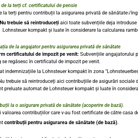
de la terți cf. certificatului de pensie
 la terți pentru contribuții la asigurarea privată de sănătate-/în
Nu
trebuie să reintroduceți
aici toate subvențiile deja introduse
Lohnsteuer kompakt și luate în considerare la calcularea rambur
ția de la angajator pentru asigurarea privată de sănătate
m certificatului de impozit pe venit:
Subvențiile angajatorului pe
 se regăsesc în certificatul de impozit pe venit.
trat indemnizațiile la Lohnsteuer kompakt în zona "Lohnsteuerbe
Nu trebuie să reintroduceți aici contribuțiile de asigurări sociale 
t preluate automat de Lohnsteuer kompakt și luate în considerar
uții la o asigurare privată de sănătate (acoperire de bază).
ici valoarea contribuțiilor care v-au fost certificate de către cas
nt
contribuții pentru asigurarea de sănătate (de bază)
.