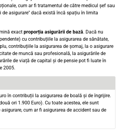
opționale, cum ar fi tratamentul de către medicul șef sau
ii de asigurare" dacă există încă spațiu în limita
ermină exact
proporția asigurării de bază
. Dacă nu
endente) cu contribuțiile la asigurarea de sănătate,
mplu, contribuțiile la asigurarea de șomaj, la o asigurare
citate de muncă sau profesională, la asigurările de
ările de viață de capital și de pensie pot fi luate în
de 2005.
o în contribuții la asigurarea de boală și de îngrijire.
uă ori 1.900 Euro). Cu toate acestea, ele sunt
de asigurare, cum ar fi asigurarea de accident sau de