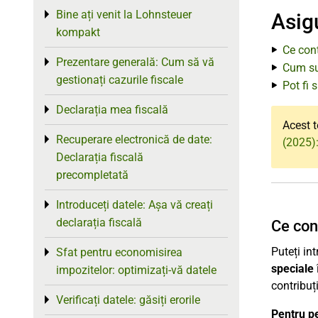
Bine ați venit la Lohnsteuer
Toggle menu
Asigu
kompakt
Ce cont
Prezentare generală: Cum să vă
Toggle menu
Cum sun
gestionați cazurile fiscale
Pot fi 
Declarația mea fiscală
Toggle menu
Acest t
Recuperare electronică de date:
Toggle menu
(2025):
Declarația fiscală
precompletată
Introduceți datele: Așa vă creați
Toggle menu
declarația fiscală
Ce cont
Puteți in
Sfat pentru economisirea
Toggle menu
speciale
impozitelor: optimizați-vă datele
contribuți
Verificați datele: găsiți erorile
Toggle menu
Pentru pe