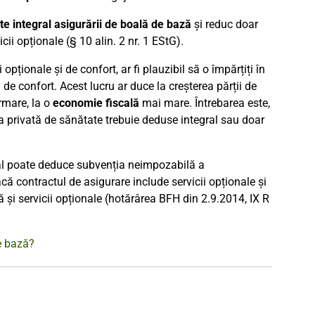
te integral asigurării de boală de bază
și reduc doar
cii opționale (§ 10 alin. 2 nr. 1 EStG).
 opționale și de confort, ar fi plauzibil să o împărțiți în
de confort. Acest lucru ar duce la creșterea părții de
rmare, la o
economie fiscală
mai mare. Întrebarea este,
a privată de sănătate trebuie deduse integral sau doar
scal poate deduce subvenția neimpozabilă a
acă contractul de asigurare include servicii opționale și
ă și servicii opționale (hotărârea BFH din 2.9.2014, IX R
de bază?