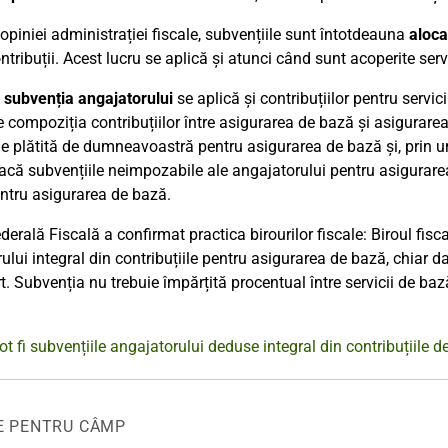
piniei administrației fiscale, subvențiile sunt întotdeauna
aloca
ntribuții. Acest lucru se aplică și atunci când sunt acoperite servi
e
subvenția angajatorului
se aplică și contribuțiilor pentru servicii
e compoziția contribuțiilor între asigurarea de bază și asigurarea 
ie plătită de dumneavoastră pentru asigurarea de bază și, prin u
acă subvențiile neimpozabile ale angajatorului pentru asigurare
entru asigurarea de bază.
derală Fiscală a confirmat practica birourilor fiscale: Biroul fi
ului integral din contribuțiile pentru asigurarea de bază, chiar d
t. Subvenția nu trebuie împărțită procentual între servicii de baz
ot fi subvențiile angajatorului deduse integral din contribuțiile 
E PENTRU CÂMP