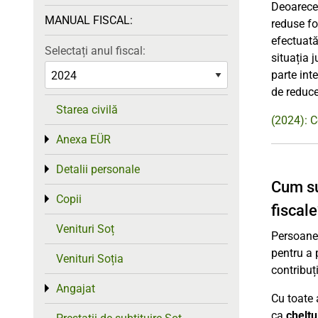
Deoarece 
MANUAL FISCAL:
reduse fo
efectuată
Selectați anul fiscal:
situația 
parte int
de reduce
Starea civilă
(2024): C
Anexa EÜR
Toggle menu
Detalii personale
Toggle menu
Cum su
Copii
Toggle menu
fiscal
Venituri Soț
Persoanel
pentru a
Venituri Soția
contribuț
Angajat
Toggle menu
Cu toate 
ca
cheltu