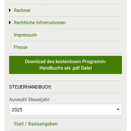
Rechner
Toggle menu
Rechtliche Informationen
Toggle menu
Impressum
Presse
Download des kostenlosen Programm-
Handbuchs als .pdf Datei
STEUERHANDBUCH:
Auswahl Steuerjahr:
Start / Basisangaben