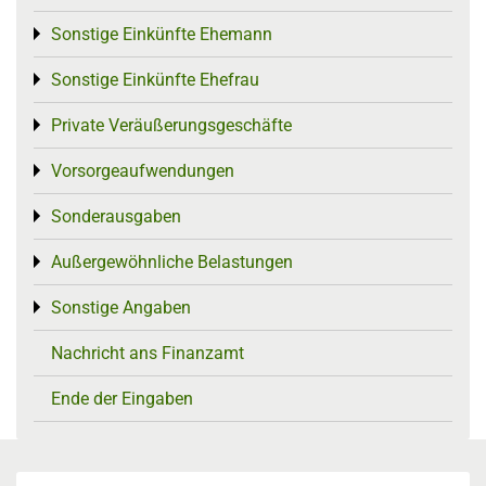
Sonstige Einkünfte Ehemann
Toggle menu
Sonstige Einkünfte Ehefrau
Toggle menu
Private Veräußerungsgeschäfte
Toggle menu
Vorsorgeaufwendungen
Toggle menu
Sonderausgaben
Toggle menu
Außergewöhnliche Belastungen
Toggle menu
Sonstige Angaben
Toggle menu
Nachricht ans Finanzamt
Ende der Eingaben