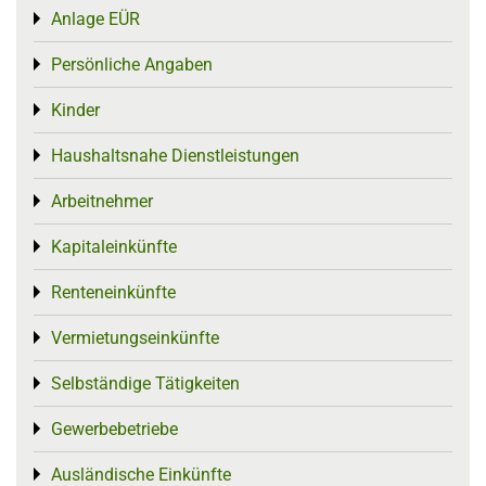
Anlage EÜR
Toggle menu
Persönliche Angaben
Toggle menu
Kinder
Toggle menu
Haushaltsnahe Dienstleistungen
Toggle menu
Arbeitnehmer
Toggle menu
Kapitaleinkünfte
Toggle menu
Renteneinkünfte
Toggle menu
Vermietungseinkünfte
Toggle menu
Selbständige Tätigkeiten
Toggle menu
Gewerbebetriebe
Toggle menu
Ausländische Einkünfte
Toggle menu