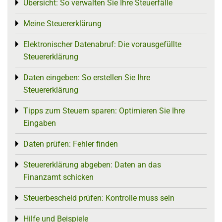
Übersicht: So verwalten Sie Ihre Steuerfälle
Toggle menu
Meine Steuererklärung
Toggle menu
Elektronischer Datenabruf: Die vorausgefüllte
Toggle menu
Steuererklärung
Daten eingeben: So erstellen Sie Ihre
Toggle menu
Steuererklärung
Tipps zum Steuern sparen: Optimieren Sie Ihre
Toggle menu
Eingaben
Daten prüfen: Fehler finden
Toggle menu
Steuererklärung abgeben: Daten an das
Toggle menu
Finanzamt schicken
Steuerbescheid prüfen: Kontrolle muss sein
Toggle menu
Hilfe und Beispiele
Toggle menu