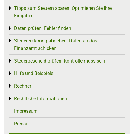
Tipps zum Steuern sparen: Optimieren Sie Ihre
Toggle menu
Eingaben
Daten prüfen: Fehler finden
Toggle menu
Steuererklärung abgeben: Daten an das
Toggle menu
Finanzamt schicken
Steuerbescheid prüfen: Kontrolle muss sein
Toggle menu
Hilfe und Beispiele
Toggle menu
Rechner
Toggle menu
Rechtliche Informationen
Toggle menu
Impressum
Presse