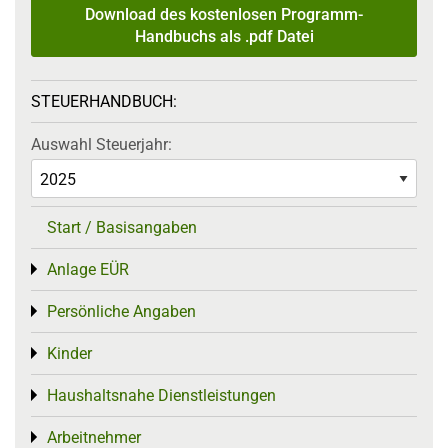
Download des kostenlosen Programm-
Handbuchs als .pdf Datei
STEUERHANDBUCH:
Auswahl Steuerjahr:
Start / Basisangaben
Anlage EÜR
Toggle menu
Persönliche Angaben
Toggle menu
Kinder
Toggle menu
Haushaltsnahe Dienstleistungen
Toggle menu
Arbeitnehmer
Toggle menu