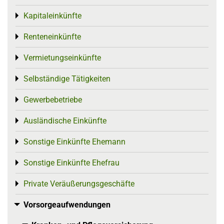
Kapitaleinkünfte
Toggle menu
Renteneinkünfte
Toggle menu
Vermietungseinkünfte
Toggle menu
Selbständige Tätigkeiten
Toggle menu
Gewerbebetriebe
Toggle menu
Ausländische Einkünfte
Toggle menu
Sonstige Einkünfte Ehemann
Toggle menu
Sonstige Einkünfte Ehefrau
Toggle menu
Private Veräußerungsgeschäfte
Toggle menu
Vorsorgeaufwendungen
Toggle menu