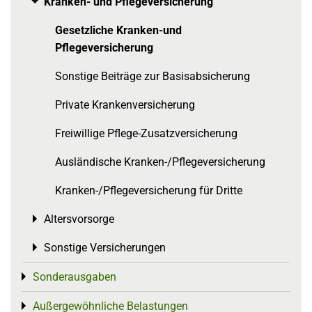
Kranken- und Pflegeversicherung
Toggle menu
Gesetzliche Kranken-und
Pflegeversicherung
Sonstige Beiträge zur Basisabsicherung
Private Krankenversicherung
Freiwillige Pflege-Zusatzversicherung
Ausländische Kranken-/Pflegeversicherung
Kranken-/Pflegeversicherung für Dritte
Altersvorsorge
Toggle menu
Sonstige Versicherungen
Toggle menu
Sonderausgaben
Toggle menu
Außergewöhnliche Belastungen
Toggle menu