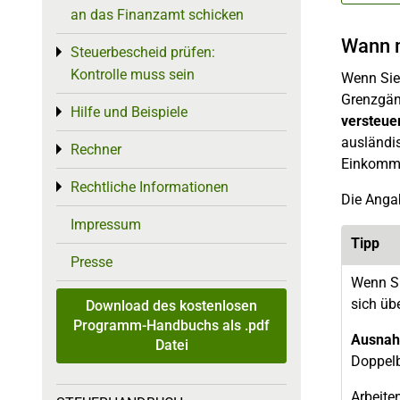
an das Finanzamt schicken
Wann m
Steuerbescheid prüfen:
Toggle menu
Kontrolle muss sein
Wenn Sie 
Grenzgäng
Hilfe und Beispiele
Toggle menu
versteuer
ausländi
Rechner
Toggle menu
Einkomm
Rechtliche Informationen
Toggle menu
Die Angab
Impressum
Tipp
Presse
Wenn Si
sich üb
Download des kostenlosen
Programm-Handbuchs als .pdf
Ausna
Datei
Doppel
Arbeite