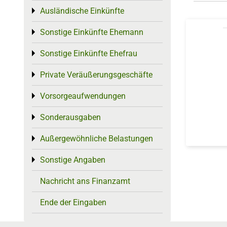
Ausländische Einkünfte
Toggle menu
Sonstige Einkünfte Ehemann
Toggle menu
Sonstige Einkünfte Ehefrau
Toggle menu
Private Veräußerungsgeschäfte
Toggle menu
Vorsorgeaufwendungen
Toggle menu
Sonderausgaben
Toggle menu
Außergewöhnliche Belastungen
Toggle menu
Sonstige Angaben
Toggle menu
Nachricht ans Finanzamt
Ende der Eingaben