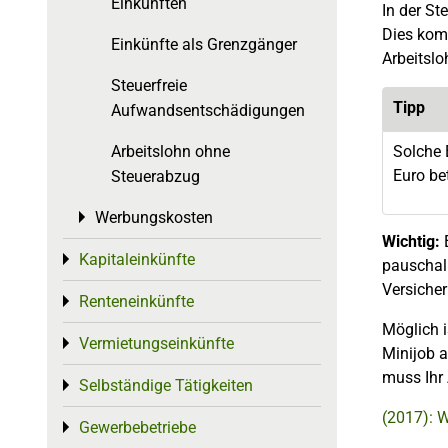
Einkünften
In der St
Dies komm
Einkünfte als Grenzgänger
Arbeitslo
Steuerfreie
Tipp
Aufwandsentschädigungen
Solche
Arbeitslohn ohne
Euro be
Steuerabzug
Werbungskosten
Toggle menu
Wichtig:
Kapitaleinkünfte
Toggle menu
pauschal 
Versicher
Renteneinkünfte
Toggle menu
Möglich i
Vermietungseinkünfte
Toggle menu
Minijob a
muss Ihr
Selbständige Tätigkeiten
Toggle menu
(2017): 
Gewerbebetriebe
Toggle menu