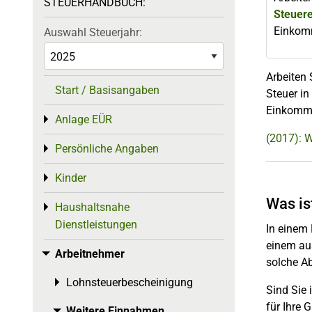
STEUERHANDBUCH:
Steuer
Einkomm
Auswahl Steuerjahr:
Arbeiten 
Start / Basisangaben
Steuer in
Einkomme
Anlage EÜR
Toggle menu
(2017): 
Persönliche Angaben
Toggle menu
Kinder
Toggle menu
Was i
Haushaltsnahe
Toggle menu
Dienstleistungen
In einem
einem au
Arbeitnehmer
Toggle menu
solche A
Lohnsteuerbescheinigung
Toggle menu
Sind Sie 
für Ihre
Weitere Einnahmen
Toggle menu