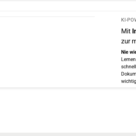
KI-PO
Mit
I
zur 
Nie wi
Lernen 
schnell
Dokume
wichti