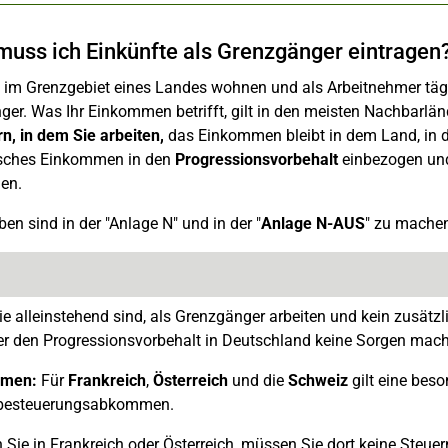
uss ich Einkünfte als Grenzgänger eintragen
im Grenzgebiet eines Landes wohnen und als Arbeitnehmer tägli
er. Was Ihr Einkommen betrifft, gilt in den meisten Nachbarlän
n, in dem Sie arbeiten,
das Einkommen bleibt in dem Land, in de
sches Einkommen in den
Progressionsvorbehalt
einbezogen und 
en.
en sind in der "Anlage N" und in der "
Anlage N-AUS
" zu mache
e alleinstehend sind, als Grenzgänger arbeiten und kein zusät
er den Progressionsvorbehalt in Deutschland keine Sorgen mac
hmen:
Für
Frankreich
,
Österreich
und die
Schweiz
gilt eine bes
besteuerungsabkommen.
n Sie in Frankreich oder Österreich, müssen Sie dort keine Steue