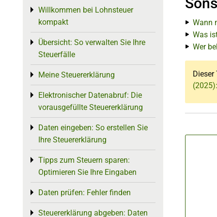
Sons
Willkommen bei Lohnsteuer
Toggle menu
kompakt
Wann m
Was is
Übersicht: So verwalten Sie Ihre
Toggle menu
Wer be
Steuerfälle
Dieser 
Meine Steuererklärung
Toggle menu
(2025)
Elektronischer Datenabruf: Die
Toggle menu
vorausgefüllte Steuererklärung
Daten eingeben: So erstellen Sie
Toggle menu
Ihre Steuererklärung
Tipps zum Steuern sparen:
Toggle menu
Optimieren Sie Ihre Eingaben
Daten prüfen: Fehler finden
Toggle menu
Steuererklärung abgeben: Daten
Toggle menu