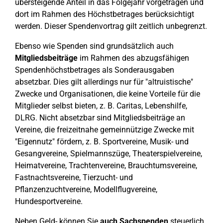
übersteigende Anteil in das Folgejahr vorgetragen und
dort im Rahmen des Höchstbetrages berücksichtigt
werden. Dieser Spendenvortrag gilt zeitlich unbegrenzt.
Ebenso wie Spenden sind grundsätzlich auch
Mitgliedsbeiträge
im Rahmen des abzugsfähigen
Spendenhöchstbetrages als Sonderausgaben
absetzbar. Dies gilt allerdings nur für "altruistische"
Zwecke und Organisationen, die keine Vorteile für die
Mitglieder selbst bieten, z. B. Caritas, Lebenshilfe,
DLRG. Nicht absetzbar sind Mitgliedsbeiträge an
Vereine, die freizeitnahe gemeinnützige Zwecke mit
"Eigennutz" fördern, z. B. Sportvereine, Musik- und
Gesangvereine, Spielmannszüge, Theaterspielvereine,
Heimatvereine, Trachtenvereine, Brauchtumsvereine,
Fastnachtsvereine, Tierzucht- und
Pflanzenzuchtvereine, Modellflugvereine,
Hundesportvereine.
Neben Geld- können Sie
auch Sachspenden
steuerlich