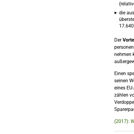
(relati
die aus
überste
17.640
Der
Vorte
personen
nehmen k
außergew
Einen spe
seinen Wo
eines EU
zählen vo
Verdoppe
Sparerpau
(2017): W