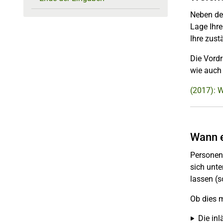
Neben de
Lage Ihr
Ihre zust
Die Vordr
wie auch
(2017): 
Wann e
Personen
sich unt
lassen (
Ob dies m
Die in