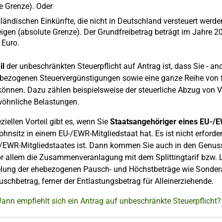
ve Grenze). Oder
ländischen Einkünfte, die nicht in Deutschland versteuert werde
igen (absolute Grenze). Der Grundfreibetrag beträgt im Jahre 20
 Euro.
il
der unbeschränkten Steuerpflicht auf Antrag ist, dass Sie - ande
bezogenen Steuervergünstigungen sowie eine ganze Reihe von 
önnen. Dazu zählen beispielsweise der steuerliche Abzug von
öhnliche Belastungen.
ziellen Vorteil gibt es, wenn Sie
Staatsangehöriger eines EU-/E
hnsitz in einem EU-/EWR-Mitgliedstaat hat. Es ist nicht erforde
-/EWR-Mitgliedstaates ist. Dann kommen Sie auch in den Genus
r allem die Zusammenveranlagung mit dem Splittingtarif bzw. L
lung der ehebezogenen Pausch- und Höchstbeträge wie Sonder
schbetrag, ferner der Entlastungsbetrag für Alleinerziehende.
ann empfiehlt sich ein Antrag auf unbeschränkte Steuerpflicht?