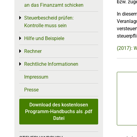
bzw. zug
an das Finanzamt schicken
In diesem
Steuerbescheid prüfen:
Toggle menu
Veranlagu
Kontrolle muss sein
versteuer
steuerpf
Hilfe und Beispiele
Toggle menu
(2017): W
Rechner
Toggle menu
Rechtliche Informationen
Toggle menu
Impressum
Presse
Download des kostenlosen
Programm-Handbuchs als .pdf
Datei