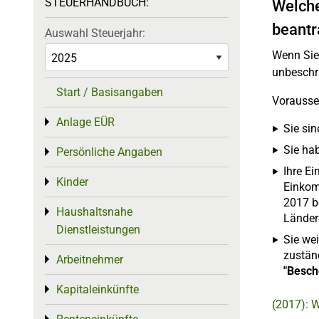
STEUERHANDBUCH:
Welche
beantr
Auswahl Steuerjahr:
Wenn Sie
unbeschrä
Start / Basisangaben
Vorausset
Anlage EÜR
Toggle menu
Sie sin
Sie ha
Persönliche Angaben
Toggle menu
Ihre E
Kinder
Toggle menu
Einkom
2017 be
Haushaltsnahe
Toggle menu
Länder
Dienstleistungen
Sie we
zustän
Arbeitnehmer
Toggle menu
"Besch
Kapitaleinkünfte
Toggle menu
(2017): W