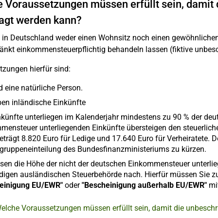
 Voraussetzungen müssen erfüllt sein, damit 
agt werden kann?
 in Deutschland weder einen Wohnsitz noch einen gewöhnlichen 
nkt einkommensteuerpflichtig behandeln lassen (fiktive unbesch
zungen hierfür sind:
d eine natürliche Person.
ben inländische Einkünfte
inkünfte unterliegen im Kalenderjahr mindestens zu 90 % der de
mensteuer unterliegenden Einkünfte übersteigen den steuerliche
trägt 8.820 Euro für Ledige und 17.640 Euro für Verheiratete. De
gruppeneinteilung des Bundesfinanzministeriums zu kürzen.
isen die Höhe der nicht der deutschen Einkommensteuer unterli
digen ausländischen Steuerbehörde nach. Hierfür müssen Sie z
einigung EU/EWR"
oder
"Bescheinigung außerhalb EU/EWR"
mit
elche Voraussetzungen müssen erfüllt sein, damit die unbeschr