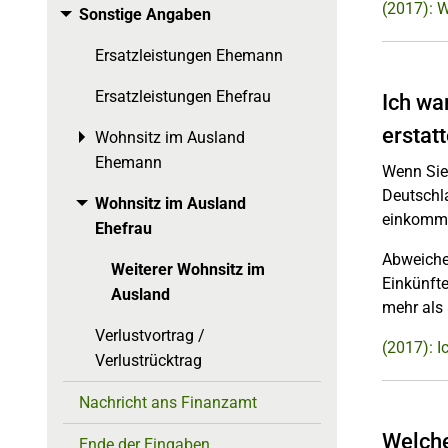
(2017): W
Sonstige Angaben
Toggle menu
Ersatzleistungen Ehemann
Ersatzleistungen Ehefrau
Ich wa
erstat
Wohnsitz im Ausland
Toggle menu
Ehemann
Wenn Sie
Deutschla
Wohnsitz im Ausland
Toggle menu
einkomme
Ehefrau
Abweiche
Weiterer Wohnsitz im
Einkünfte
Ausland
mehr als 
Verlustvortrag /
(2017): I
Verlustrücktrag
Nachricht ans Finanzamt
Welche
Ende der Eingaben