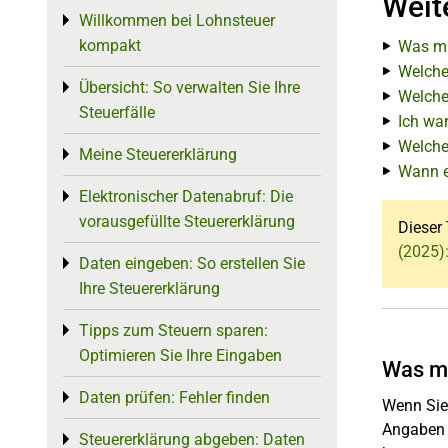
Weit
Willkommen bei Lohnsteuer
Toggle menu
kompakt
Was mu
Welche
Übersicht: So verwalten Sie Ihre
Toggle menu
Welche
Steuerfälle
Ich war
Welche
Meine Steuererklärung
Toggle menu
Wann e
Elektronischer Datenabruf: Die
Toggle menu
vorausgefüllte Steuererklärung
Dieser 
(2025)
Daten eingeben: So erstellen Sie
Toggle menu
Ihre Steuererklärung
Tipps zum Steuern sparen:
Toggle menu
Optimieren Sie Ihre Eingaben
Was mu
Daten prüfen: Fehler finden
Toggle menu
Wenn Sie 
Angaben 
Steuererklärung abgeben: Daten
Toggle menu