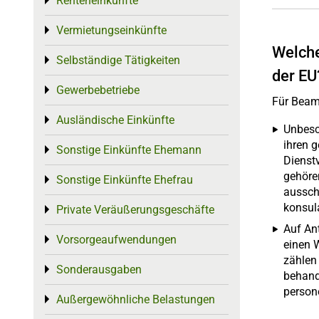
Renteneinkünfte
Toggle menu
Vermietungseinkünfte
Toggle menu
Welche
Selbständige Tätigkeiten
Toggle menu
der EU
Gewerbebetriebe
Toggle menu
Für Beamt
Ausländische Einkünfte
Toggle menu
Unbesc
ihren 
Sonstige Einkünfte Ehemann
Toggle menu
Dienst
gehören
Sonstige Einkünfte Ehefrau
Toggle menu
aussch
konsul
Private Veräußerungsgeschäfte
Toggle menu
Auf An
Vorsorgeaufwendungen
Toggle menu
einen 
zählen
Sonderausgaben
Toggle menu
behand
person
Außergewöhnliche Belastungen
Toggle menu