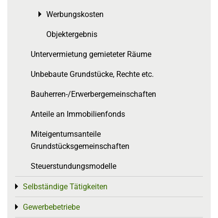
Werbungskosten
Toggle menu
Objektergebnis
Untervermietung gemieteter Räume
Unbebaute Grundstücke, Rechte etc.
Bauherren-/Erwerbergemeinschaften
Anteile an Immobilienfonds
Miteigentumsanteile
Grundstücksgemeinschaften
Steuerstundungsmodelle
Selbständige Tätigkeiten
Toggle menu
Gewerbebetriebe
Toggle menu