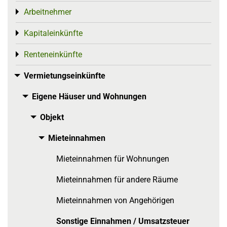
Arbeitnehmer
Toggle menu
Kapitaleinkünfte
Toggle menu
Renteneinkünfte
Toggle menu
Vermietungseinkünfte
Toggle menu
Eigene Häuser und Wohnungen
Toggle menu
Objekt
Toggle menu
Mieteinnahmen
Toggle menu
Mieteinnahmen für Wohnungen
Mieteinnahmen für andere Räume
Mieteinnahmen von Angehörigen
Sonstige Einnahmen / Umsatzsteuer