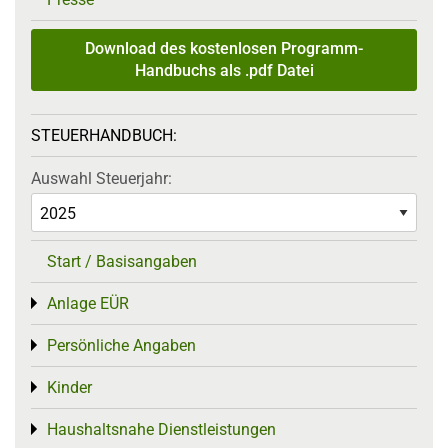
Download des kostenlosen Programm-
Handbuchs als .pdf Datei
STEUERHANDBUCH:
Auswahl Steuerjahr:
Start / Basisangaben
Anlage EÜR
Toggle menu
Persönliche Angaben
Toggle menu
Kinder
Toggle menu
Haushaltsnahe Dienstleistungen
Toggle menu