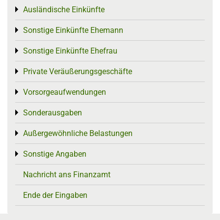
Ausländische Einkünfte
Toggle menu
Sonstige Einkünfte Ehemann
Toggle menu
Sonstige Einkünfte Ehefrau
Toggle menu
Private Veräußerungsgeschäfte
Toggle menu
Vorsorgeaufwendungen
Toggle menu
Sonderausgaben
Toggle menu
Außergewöhnliche Belastungen
Toggle menu
Sonstige Angaben
Toggle menu
Nachricht ans Finanzamt
Ende der Eingaben