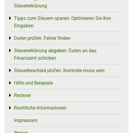
Steuererklärung
Tipps zum Steuern sparen: Optimieren Sie Ihre
Toggle menu
Eingaben
Daten prüfen: Fehler finden
Toggle menu
Steuererklärung abgeben: Daten an das
Toggle menu
Finanzamt schicken
Steuerbescheid prüfen: Kontrolle muss sein
Toggle menu
Hilfe und Beispiele
Toggle menu
Rechner
Toggle menu
Rechtliche Informationen
Toggle menu
Impressum
Presse