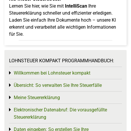
Lernen Sie hier, wie Sie mit
IntelliScan
Ihre
Steuererklärung schneller und effizienter erledigen.
Laden Sie einfach Ihre Dokumente hoch – unsere KI
erkennt und verarbeitet alle wichtigen Informationen
für Sie.
LOHNSTEUER KOMPAKT PROGRAMMHANDBUCH:
Willkommen bei Lohnsteuer kompakt
Toggle menu
Übersicht: So verwalten Sie Ihre Steuerfälle
Toggle menu
Meine Steuererklärung
Toggle menu
Elektronischer Datenabruf: Die vorausgefüllte
Toggle menu
Steuererklärung
Daten eingeben: So erstellen Sie Ihre
Toggle menu