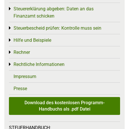
Steuererklärung abgeben: Daten an das
Toggle menu
Finanzamt schicken
Steuerbescheid prüfen: Kontrolle muss sein
Toggle menu
Hilfe und Beispiele
Toggle menu
Rechner
Toggle menu
Rechtliche Informationen
Toggle menu
Impressum
Presse
Download des kostenlosen Programm-
Handbuchs als .pdf Datei
STEUERHANDBUCH: