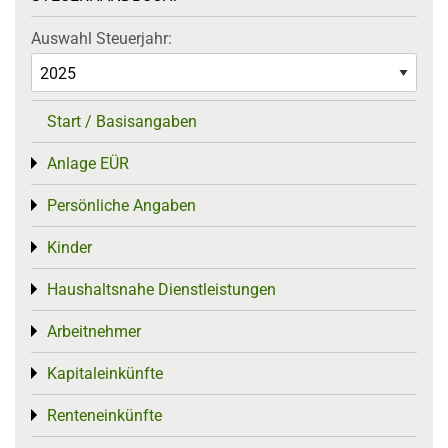
Auswahl Steuerjahr:
Start / Basisangaben
Anlage EÜR
Toggle menu
Persönliche Angaben
Toggle menu
Kinder
Toggle menu
Haushaltsnahe Dienstleistungen
Toggle menu
Arbeitnehmer
Toggle menu
Kapitaleinkünfte
Toggle menu
Renteneinkünfte
Toggle menu