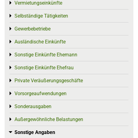
Vermietungseinkünfte
Toggle menu
Selbständige Tätigkeiten
Toggle menu
Gewerbebetriebe
Toggle menu
Ausländische Einkünfte
Toggle menu
Sonstige Einkünfte Ehemann
Toggle menu
Sonstige Einkünfte Ehefrau
Toggle menu
Private Veräußerungsgeschäfte
Toggle menu
Vorsorgeaufwendungen
Toggle menu
Sonderausgaben
Toggle menu
Außergewöhnliche Belastungen
Toggle menu
Sonstige Angaben
Toggle menu