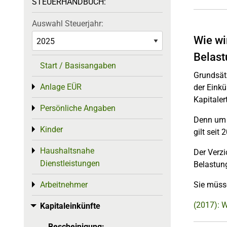
STEUERHANDBUCH:
Auswahl Steuerjahr:
Wie wi
Belast
Start / Basisangaben
Grundsätz
Anlage EÜR
Toggle menu
der Eink
Kapitaler
Persönliche Angaben
Toggle menu
Denn um d
Kinder
Toggle menu
gilt seit
Haushaltsnahe
Toggle menu
Der Verz
Dienstleistungen
Belastung
Arbeitnehmer
Sie müss
Toggle menu
(2017): 
Kapitaleinkünfte
Toggle menu
Bescheinigung: