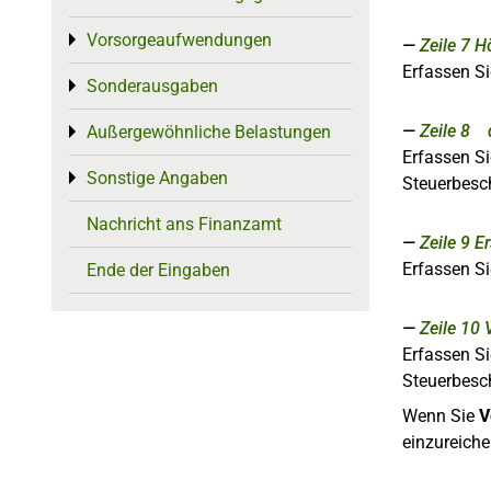
Vorsorgeaufwendungen
Toggle menu
Zeile 7
Hö
Erfassen Si
Sonderausgaben
Toggle menu
Zeile 8
Außergewöhnliche Belastungen
Toggle menu
Erfassen Si
Sonstige Angaben
Toggle menu
Steuerbesc
Nachricht ans Finanzamt
Zeile 9
E
Erfassen Si
Ende der Eingaben
Zeile 10
Erfassen Si
Steuerbesc
Wenn Sie
V
einzureiche