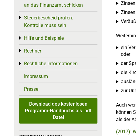
Zinsen
an das Finanzamt schicken
Zinsen
Steuerbescheid prüfen:
Toggle menu
Veräuß
Kontrolle muss sein
Weiterhi
Hilfe und Beispiele
Toggle menu
ein Ver
Rechner
Toggle menu
oder
der Sp
Rechtliche Informationen
Toggle menu
die Kir
Impressum
auslän
Presse
zur Üb
Download des kostenlosen
Auch wenn
Programm-Handbuchs als .pdf
können Si
Datei
als der A
(2017): 