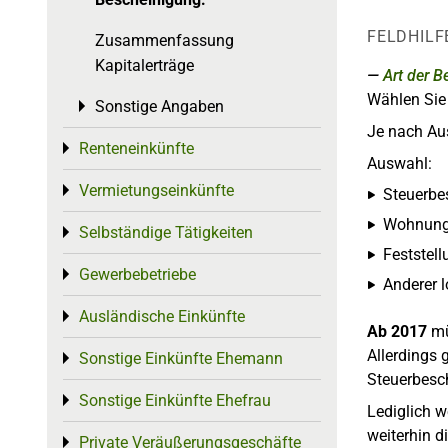
FELDHILF
Zusammenfassung
Kapitalerträge
Art der B
Wählen Sie 
Sonstige Angaben
Toggle menu
Je nach Aus
Renteneinkünfte
Toggle menu
Auswahl:
Vermietungseinkünfte
Toggle menu
Steuerbe
Wohnung
Selbständige Tätigkeiten
Toggle menu
Feststel
Gewerbebetriebe
Toggle menu
Anderer 
Ausländische Einkünfte
Toggle menu
Ab 2017
mü
Allerdings 
Sonstige Einkünfte Ehemann
Toggle menu
Steuerbesc
Sonstige Einkünfte Ehefrau
Toggle menu
Lediglich 
weiterhin 
Private Veräußerungsgeschäfte
Toggle menu