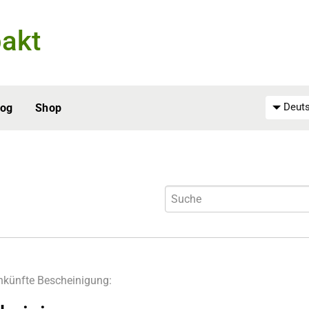
akt
Deuts
log
Shop
nkünfte
Bescheinigung: