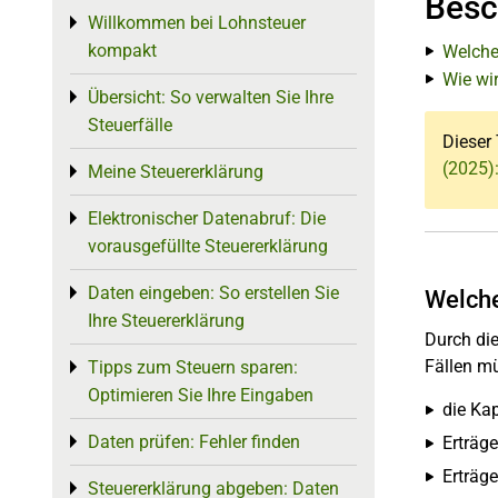
Besc
Willkommen bei Lohnsteuer
Toggle menu
kompakt
Welche
Wie wi
Übersicht: So verwalten Sie Ihre
Toggle menu
Steuerfälle
Dieser 
(2025)
Meine Steuererklärung
Toggle menu
Elektronischer Datenabruf: Die
Toggle menu
vorausgefüllte Steuererklärung
Daten eingeben: So erstellen Sie
Toggle menu
Welche
Ihre Steuererklärung
Durch die
Fällen m
Tipps zum Steuern sparen:
Toggle menu
Optimieren Sie Ihre Eingaben
die Ka
Daten prüfen: Fehler finden
Toggle menu
Erträg
Erträg
Steuererklärung abgeben: Daten
Toggle menu