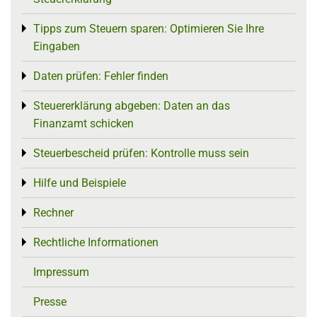
Tipps zum Steuern sparen: Optimieren Sie Ihre
Toggle menu
Eingaben
Daten prüfen: Fehler finden
Toggle menu
Steuererklärung abgeben: Daten an das
Toggle menu
Finanzamt schicken
Steuerbescheid prüfen: Kontrolle muss sein
Toggle menu
Hilfe und Beispiele
Toggle menu
Rechner
Toggle menu
Rechtliche Informationen
Toggle menu
Impressum
Presse