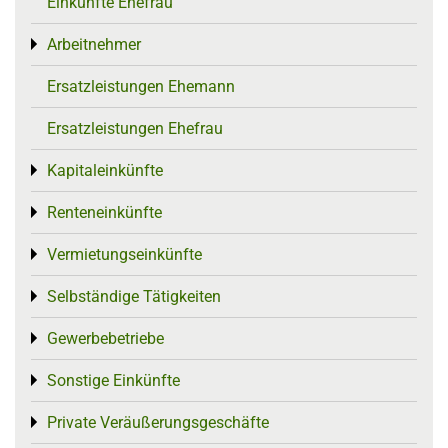
Einkünfte Ehefrau
Arbeitnehmer
Toggle menu
Ersatzleistungen Ehemann
Ersatzleistungen Ehefrau
Kapitaleinkünfte
Toggle menu
Renteneinkünfte
Toggle menu
Vermietungseinkünfte
Toggle menu
Selbständige Tätigkeiten
Toggle menu
Gewerbebetriebe
Toggle menu
Sonstige Einkünfte
Toggle menu
Private Veräußerungsgeschäfte
Toggle menu