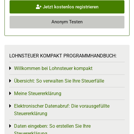
Jetzt kostenlos registrieren
Anonym Testen
LOHNSTEUER KOMPAKT PROGRAMMHANDBUCH:
Willkommen bei Lohnsteuer kompakt
Toggle menu
Übersicht: So verwalten Sie Ihre Steuerfälle
Toggle menu
Meine Steuererklärung
Toggle menu
Elektronischer Datenabruf: Die vorausgefüllte
Toggle menu
Steuererklärung
Daten eingeben: So erstellen Sie Ihre
Toggle menu
Steuererklärung