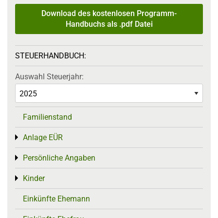
Download des kostenlosen Programm-
Handbuchs als .pdf Datei
STEUERHANDBUCH:
Auswahl Steuerjahr:
Familienstand
Anlage EÜR
Toggle menu
Persönliche Angaben
Toggle menu
Kinder
Toggle menu
Einkünfte Ehemann