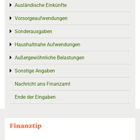
Ausländische Einkünfte
Toggle menu
Vorsorgeaufwendungen
Toggle menu
Sonderausgaben
Toggle menu
Haushaltnahe Aufwendungen
Toggle menu
Außergewöhnliche Belastungen
Toggle menu
Sonstige Angaben
Toggle menu
Nachricht ans Finanzamt
Ende der Eingaben