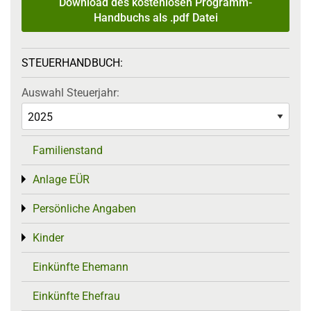
Download des kostenlosen Programm-
Handbuchs als .pdf Datei
STEUERHANDBUCH:
Auswahl Steuerjahr:
Familienstand
Anlage EÜR
Toggle menu
Persönliche Angaben
Toggle menu
Kinder
Toggle menu
Einkünfte Ehemann
Einkünfte Ehefrau