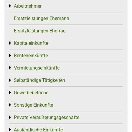
Arbeitnehmer
Toggle menu
Ersatzleistungen Ehemann
Ersatzleistungen Ehefrau
Kapitaleinkünfte
Toggle menu
Renteneinkünfte
Toggle menu
Vermietungseinkünfte
Toggle menu
Selbständige Tätigkeiten
Toggle menu
Gewerbebetriebe
Toggle menu
Sonstige Einkünfte
Toggle menu
Private Veräußerungsgeschäfte
Toggle menu
Ausländische Einkünfte
Toggle menu