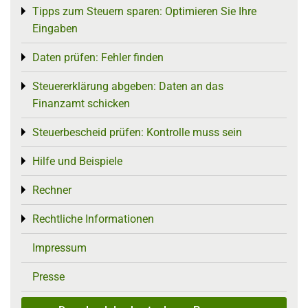
Tipps zum Steuern sparen: Optimieren Sie Ihre
Toggle menu
Eingaben
Daten prüfen: Fehler finden
Toggle menu
Steuererklärung abgeben: Daten an das
Toggle menu
Finanzamt schicken
Steuerbescheid prüfen: Kontrolle muss sein
Toggle menu
Hilfe und Beispiele
Toggle menu
Rechner
Toggle menu
Rechtliche Informationen
Toggle menu
Impressum
Presse