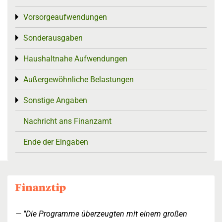
Vorsorgeaufwendungen
Toggle menu
Sonderausgaben
Toggle menu
Haushaltnahe Aufwendungen
Toggle menu
Außergewöhnliche Belastungen
Toggle menu
Sonstige Angaben
Toggle menu
Nachricht ans Finanzamt
Ende der Eingaben
"Die Programme überzeugten mit einem großen