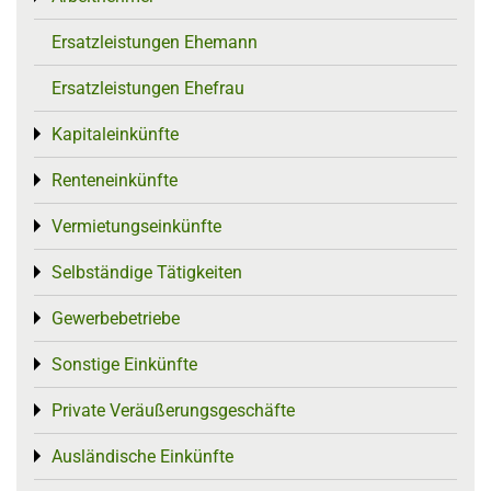
Ersatzleistungen Ehemann
Ersatzleistungen Ehefrau
Kapitaleinkünfte
Toggle menu
Renteneinkünfte
Toggle menu
Vermietungseinkünfte
Toggle menu
Selbständige Tätigkeiten
Toggle menu
Gewerbebetriebe
Toggle menu
Sonstige Einkünfte
Toggle menu
Private Veräußerungsgeschäfte
Toggle menu
Ausländische Einkünfte
Toggle menu