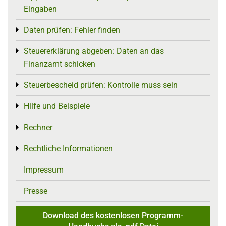
Eingaben
Daten prüfen: Fehler finden
Toggle menu
Steuererklärung abgeben: Daten an das
Toggle menu
Finanzamt schicken
Steuerbescheid prüfen: Kontrolle muss sein
Toggle menu
Hilfe und Beispiele
Toggle menu
Rechner
Toggle menu
Rechtliche Informationen
Toggle menu
Impressum
Presse
Download des kostenlosen Programm-