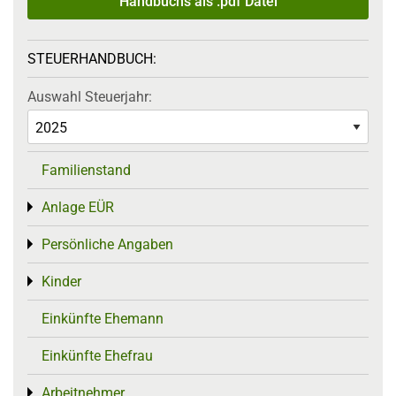
Handbuchs als .pdf Datei
STEUERHANDBUCH:
Auswahl Steuerjahr:
Familienstand
Anlage EÜR
Toggle menu
Persönliche Angaben
Toggle menu
Kinder
Toggle menu
Einkünfte Ehemann
Einkünfte Ehefrau
Arbeitnehmer
Toggle menu