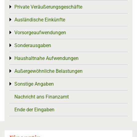
Private Veräußerungsgeschäfte
Toggle menu
Ausländische Einkünfte
Toggle menu
Vorsorgeaufwendungen
Toggle menu
Sonderausgaben
Toggle menu
Haushaltnahe Aufwendungen
Toggle menu
Außergewöhnliche Belastungen
Toggle menu
Sonstige Angaben
Toggle menu
Nachricht ans Finanzamt
Ende der Eingaben