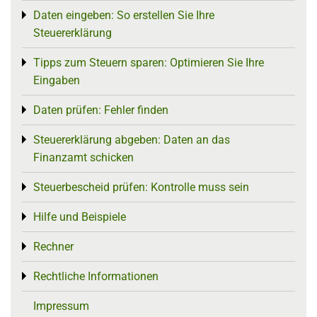
Daten eingeben: So erstellen Sie Ihre
Toggle menu
Steuererklärung
Tipps zum Steuern sparen: Optimieren Sie Ihre
Toggle menu
Eingaben
Daten prüfen: Fehler finden
Toggle menu
Steuererklärung abgeben: Daten an das
Toggle menu
Finanzamt schicken
Steuerbescheid prüfen: Kontrolle muss sein
Toggle menu
Hilfe und Beispiele
Toggle menu
Rechner
Toggle menu
Rechtliche Informationen
Toggle menu
Impressum