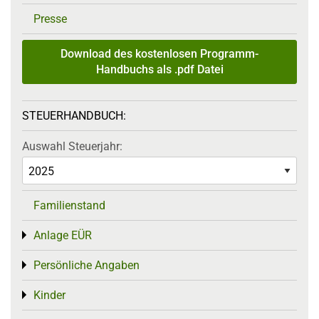
Presse
Download des kostenlosen Programm-
Handbuchs als .pdf Datei
STEUERHANDBUCH:
Auswahl Steuerjahr:
Familienstand
Anlage EÜR
Toggle menu
Persönliche Angaben
Toggle menu
Kinder
Toggle menu