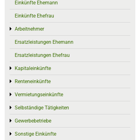
Einkünfte Ehemann
Einkünfte Ehefrau
Arbeitnehmer
Toggle menu
Ersatzleistungen Ehemann
Ersatzleistungen Ehefrau
Kapitaleinkünfte
Toggle menu
Renteneinkünfte
Toggle menu
Vermietungseinkünfte
Toggle menu
Selbständige Tätigkeiten
Toggle menu
Gewerbebetriebe
Toggle menu
Sonstige Einkünfte
Toggle menu