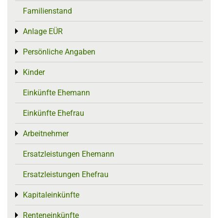
Familienstand
Anlage EÜR
Toggle menu
Persönliche Angaben
Toggle menu
Kinder
Toggle menu
Einkünfte Ehemann
Einkünfte Ehefrau
Arbeitnehmer
Toggle menu
Ersatzleistungen Ehemann
Ersatzleistungen Ehefrau
Kapitaleinkünfte
Toggle menu
Renteneinkünfte
Toggle menu