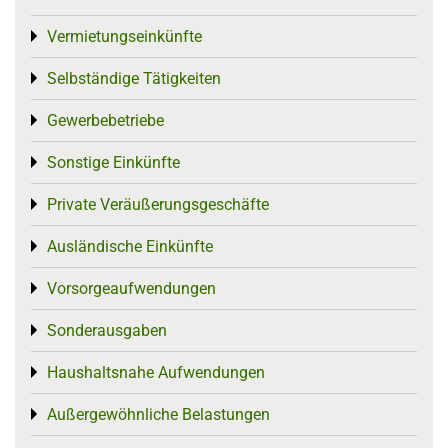
Vermietungseinkünfte
Toggle menu
Selbständige Tätigkeiten
Toggle menu
Gewerbebetriebe
Toggle menu
Sonstige Einkünfte
Toggle menu
Private Veräußerungsgeschäfte
Toggle menu
Ausländische Einkünfte
Toggle menu
Vorsorgeaufwendungen
Toggle menu
Sonderausgaben
Toggle menu
Haushaltsnahe Aufwendungen
Toggle menu
Außergewöhnliche Belastungen
Toggle menu