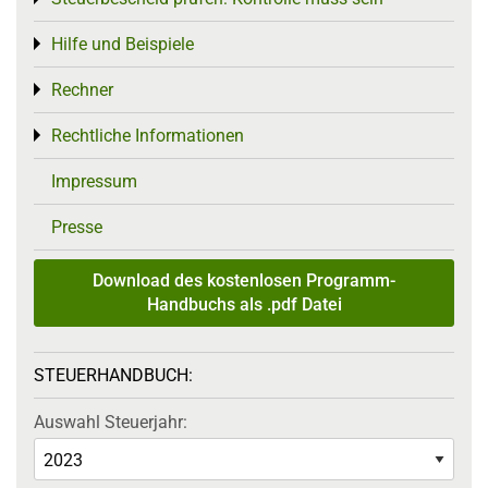
Hilfe und Beispiele
Toggle menu
Rechner
Toggle menu
Rechtliche Informationen
Toggle menu
Impressum
Presse
Download des kostenlosen Programm-
Handbuchs als .pdf Datei
STEUERHANDBUCH:
Auswahl Steuerjahr: