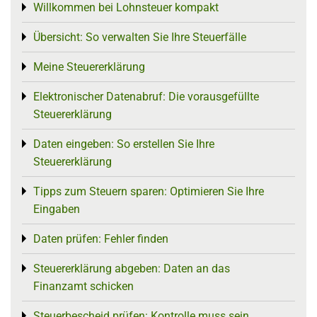
Willkommen bei Lohnsteuer kompakt
Toggle menu
Übersicht: So verwalten Sie Ihre Steuerfälle
Toggle menu
Meine Steuererklärung
Toggle menu
Elektronischer Datenabruf: Die vorausgefüllte
Toggle menu
Steuererklärung
Daten eingeben: So erstellen Sie Ihre
Toggle menu
Steuererklärung
Tipps zum Steuern sparen: Optimieren Sie Ihre
Toggle menu
Eingaben
Daten prüfen: Fehler finden
Toggle menu
Steuererklärung abgeben: Daten an das
Toggle menu
Finanzamt schicken
Steuerbescheid prüfen: Kontrolle muss sein
Toggle menu