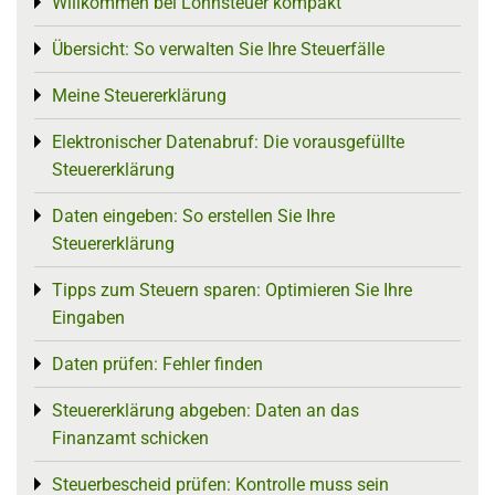
Willkommen bei Lohnsteuer kompakt
Toggle menu
Übersicht: So verwalten Sie Ihre Steuerfälle
Toggle menu
Meine Steuererklärung
Toggle menu
Elektronischer Datenabruf: Die vorausgefüllte
Toggle menu
Steuererklärung
Daten eingeben: So erstellen Sie Ihre
Toggle menu
Steuererklärung
Tipps zum Steuern sparen: Optimieren Sie Ihre
Toggle menu
Eingaben
Daten prüfen: Fehler finden
Toggle menu
Steuererklärung abgeben: Daten an das
Toggle menu
Finanzamt schicken
Steuerbescheid prüfen: Kontrolle muss sein
Toggle menu