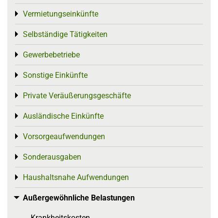
Vermietungseinkünfte
Toggle menu
Selbständige Tätigkeiten
Toggle menu
Gewerbebetriebe
Toggle menu
Sonstige Einkünfte
Toggle menu
Private Veräußerungsgeschäfte
Toggle menu
Ausländische Einkünfte
Toggle menu
Vorsorgeaufwendungen
Toggle menu
Sonderausgaben
Toggle menu
Haushaltsnahe Aufwendungen
Toggle menu
Außergewöhnliche Belastungen
Toggle menu
Krankheitskosten