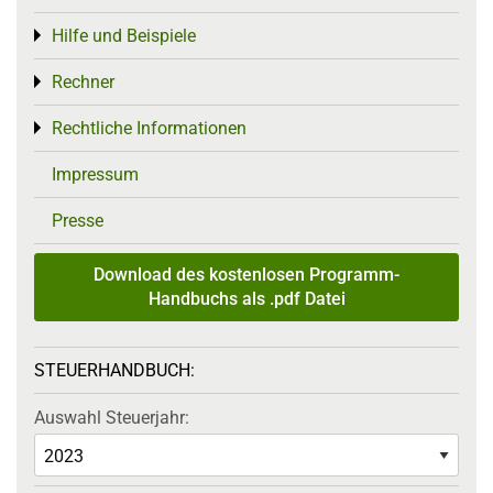
Hilfe und Beispiele
Toggle menu
Rechner
Toggle menu
Rechtliche Informationen
Toggle menu
Impressum
Presse
Download des kostenlosen Programm-
Handbuchs als .pdf Datei
STEUERHANDBUCH:
Auswahl Steuerjahr: