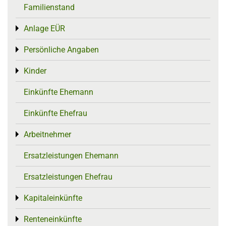
Familienstand
Anlage EÜR
Toggle menu
Persönliche Angaben
Toggle menu
Kinder
Toggle menu
Einkünfte Ehemann
Einkünfte Ehefrau
Arbeitnehmer
Toggle menu
Ersatzleistungen Ehemann
Ersatzleistungen Ehefrau
Kapitaleinkünfte
Toggle menu
Renteneinkünfte
Toggle menu