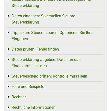
Steuererklärung
Daten eingeben: So erstellen Sie Ihre
Toggle menu
Steuererklärung
Tipps zum Steuern sparen: Optimieren Sie Ihre
Toggle menu
Eingaben
Daten prüfen: Fehler finden
Toggle menu
Steuererklärung abgeben: Daten an das
Toggle menu
Finanzamt schicken
Steuerbescheid prüfen: Kontrolle muss sein
Toggle menu
Hilfe und Beispiele
Toggle menu
Rechner
Toggle menu
Rechtliche Informationen
Toggle menu