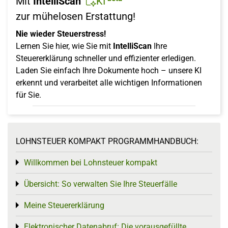
Mit
IntelliScan
KI
zur mühelosen Erstattung!
Nie wieder Steuerstress!
Lernen Sie hier, wie Sie mit
IntelliScan
Ihre
Steuererklärung schneller und effizienter erledigen.
Laden Sie einfach Ihre Dokumente hoch – unsere KI
erkennt und verarbeitet alle wichtigen Informationen
für Sie.
LOHNSTEUER KOMPAKT PROGRAMMHANDBUCH:
Willkommen bei Lohnsteuer kompakt
Toggle menu
Übersicht: So verwalten Sie Ihre Steuerfälle
Toggle menu
Meine Steuererklärung
Toggle menu
Elektronischer Datenabruf: Die vorausgefüllte
Toggle menu