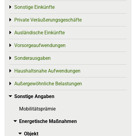
Sonstige Einkünfte
Toggle menu
Private Veräußerungsgeschäfte
Toggle menu
Ausländische Einkünfte
Toggle menu
Vorsorgeaufwendungen
Toggle menu
Sonderausgaben
Toggle menu
Haushaltsnahe Aufwendungen
Toggle menu
Außergewöhnliche Belastungen
Toggle menu
Sonstige Angaben
Toggle menu
Mobilitätsprämie
Energetische Maßnahmen
Toggle menu
Objekt
Toggle menu