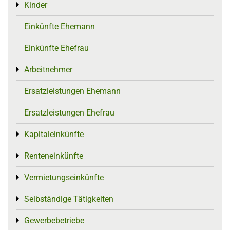
Kinder
Toggle menu
Einkünfte Ehemann
Einkünfte Ehefrau
Arbeitnehmer
Toggle menu
Ersatzleistungen Ehemann
Ersatzleistungen Ehefrau
Kapitaleinkünfte
Toggle menu
Renteneinkünfte
Toggle menu
Vermietungseinkünfte
Toggle menu
Selbständige Tätigkeiten
Toggle menu
Gewerbebetriebe
Toggle menu