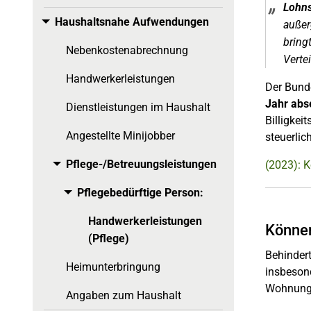
Lohns
Haushaltsnahe Aufwendungen
Toggle menu
außer
bring
Nebenkostenabrechnung
Verte
Handwerkerleistungen
Der Bunde
Jahr abse
Dienstleistungen im Haushalt
Billigkei
Angestellte Minijobber
steuerlic
Pflege-/Betreuungsleistungen
(2023): K
Toggle menu
Pflegebedürftige Person:
Toggle menu
Handwerkerleistungen
Können
(Pflege)
Behinder
Heimunterbringung
insbesond
Wohnung,
Angaben zum Haushalt