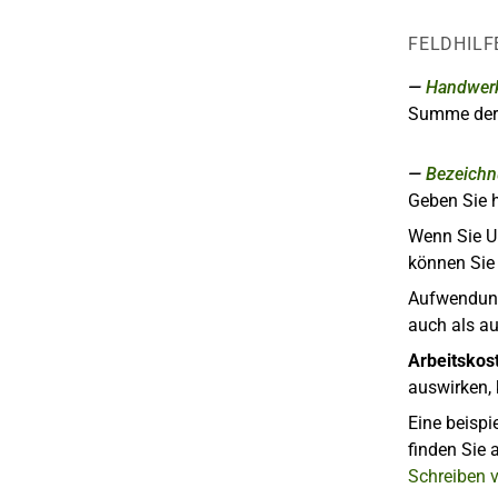
FELDHILF
Handwerk
Summe de
Bezeich
Geben Sie h
Wenn Sie 
können Sie 
Aufwendung
auch als a
Arbeitskos
auswirken,
Eine beispi
finden Sie
Schreiben 