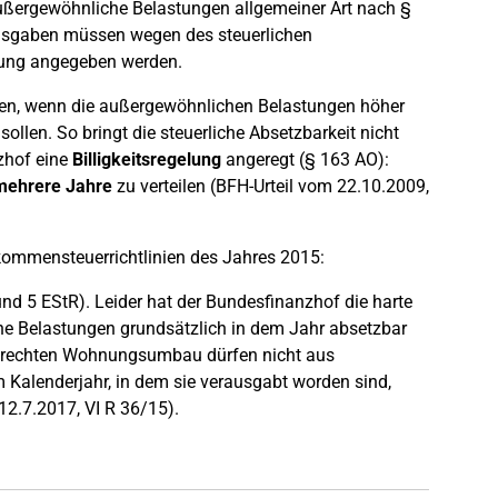
außergewöhnliche Belastungen allgemeiner Art nach §
Ausgaben müssen wegen des steuerlichen
rung angegeben werden.
ufen, wenn die außergewöhnlichen Belastungen höher
llen. So bringt die steuerliche Absetzbarkeit nicht
zhof eine
Billigkeitsregelung
angeregt (§ 163 AO):
mehrere Jahre
zu verteilen (BFH-Urteil vom 22.10.2009,
nkommensteuerrichtlinien des Jahres 2015:
 und 5 EStR). Leider hat der Bundesfinanzhof die harte
he Belastungen grundsätzlich in dem Jahr absetzbar
ngerechten Wohnungsumbau dürfen nicht aus
im Kalenderjahr, in dem sie verausgabt worden sind,
12.7.2017, VI R 36/15).