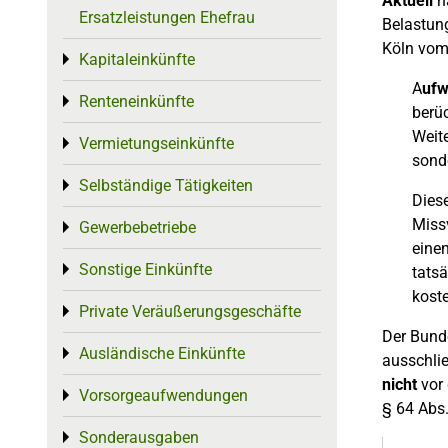
Aktuell
ha
Ersatzleistungen Ehefrau
Belastung
Köln vom
Kapitaleinkünfte
Toggle menu
A
ufw
Renteneinkünfte
Toggle menu
berü
Weite
Vermietungseinkünfte
Toggle menu
sonde
Selbständige Tätigkeiten
Toggle menu
Diese
Miss
Gewerbebetriebe
Toggle menu
einen
Sonstige Einkünfte
Toggle menu
tats
kost
Private Veräußerungsgeschäfte
Toggle menu
Der Bunde
Ausländische Einkünfte
Toggle menu
ausschli
nicht
vor 
Vorsorgeaufwendungen
Toggle menu
§ 64 Abs.
Sonderausgaben
Toggle menu