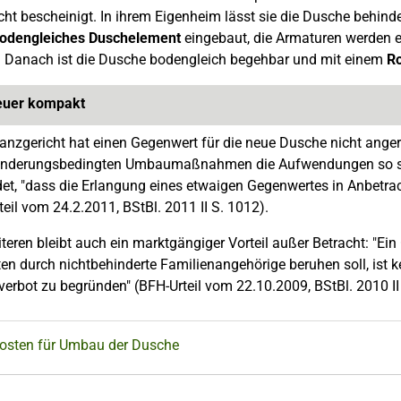
cht bescheinigt. In ihrem Eigenheim lässt sie die Dusche behi
odengleiches Duschelement
eingebaut, die Armaturen werden er
. Danach ist die Dusche bodengleich begehbar und mit einem
Ro
euer kompakt
anzgericht hat einen Gegenwert für die neue Dusche nicht ang
hinderungsbedingten Umbaumaßnahmen die Aufwendungen so st
et, "dass die Erlangung eines etwaigen Gegenwertes in Anbetrac
teil vom 24.2.2011, BStBl. 2011 II S. 1012).
teren bleibt auch ein marktgängiger Vorteil außer Betracht: "Ein
n durch nichtbehinderte Familienangehörige beruhen soll, ist k
erbot zu begründen" (BFH-Urteil vom 22.10.2009, BStBl. 2010 II 
Kosten für Umbau der Dusche