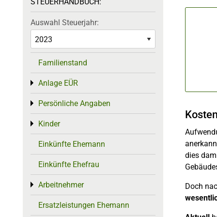
STEUERHANDBUCH:
Auswahl Steuerjahr:
Familienstand
Anlage EÜR
Toggle menu
Persönliche Angaben
Toggle menu
Kosten
Kinder
Toggle menu
Aufwendu
anerkann
Einkünfte Ehemann
dies dami
Einkünfte Ehefrau
Gebäudes
Arbeitnehmer
Toggle menu
Doch nac
wesentli
Ersatzleistungen Ehemann