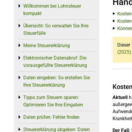
Hand
Willkommen bei Lohnsteuer
Toggle menu
kompakt
Kosten
Kosten
Übersicht: So verwalten Sie Ihre
Toggle menu
Können
Steuerfälle
Dieser 
Meine Steuererklärung
Toggle menu
(2025)
Elektronischer Datenabruf: Die
Toggle menu
vorausgefüllte Steuererklärung
Daten eingeben: So erstellen Sie
Toggle menu
Ihre Steuererklärung
Kosten
Tipps zum Steuern sparen:
Aktuell
h
Toggle menu
außergew
Optimieren Sie Ihre Eingaben
Aufwendu
Daten prüfen: Fehler finden
Toggle menu
Krankhei
Steuererklärung abgeben: Daten
Toggle menu
Der Fall: