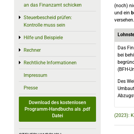
an das Finanzamt schicken
(noch) ni
und ein
b
Steuerbescheid prüfen:
Toggle menu
versehen
Kontrolle muss sein
Lohnst
Hilfe und Beispiele
Toggle menu
Das Fin
Rechner
Toggle menu
bei be
begründ
Rechtliche Informationen
Toggle menu
(BFH-Ur
Impressum
Des Wei
Presse
Umbaute
Abzugsv
Download des kostenlosen
Programm-Handbuchs als .pdf
(2023): 
Datei