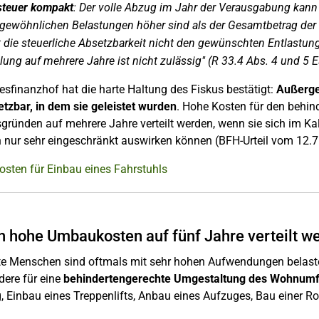
teuer kompakt
: Der volle Abzug im Jahr der Verausgabung kann a
gewöhnlichen Belastungen höher sind als der Gesamtbetrag der 
t die steuerliche Absetzbarkeit nicht den gewünschten Entlastungs
ilung auf mehrere Jahre ist nicht zulässig" (R 33.4 Abs. 4 und 5 E
sfinanzhof hat die harte Haltung des Fiskus bestätigt:
Außerge
tzbar, in dem sie geleistet wurden
. Hohe Kosten für den behi
tsgründen auf mehrere Jahre verteilt werden, wenn sie sich im Ka
h nur sehr eingeschränkt auswirken können (BFH-Urteil vom 12.7
osten für Einbau eines Fahrstuhls
 hohe Umbaukosten auf fünf Jahre verteilt w
te Menschen sind oftmals mit sehr hohen Aufwendungen belastet
ere für eine
behindertengerechte Umgestaltung des Wohnumf
 Einbau eines Treppenlifts, Anbau eines Aufzuges, Bau einer R