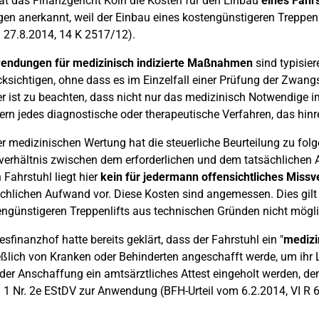
t das Finanzgericht Köln die Kosten für den Einbau
eines Fahrs
en anerkannt, weil der Einbau eines kostengünstigeren Treppen
 27.8.2014, 14 K 2517/12).
endungen für medizinisch indizierte Maßnahmen
sind typisie
cksichtigen, ohne dass es im Einzelfall einer Prüfung der Zwang
r ist zu beachten, dass nicht nur das medizinisch Notwendige i
rn jedes diagnostische oder therapeutische Verfahren, das hinrei
r medizinischen Wertung hat die steuerliche Beurteilung zu folgen
verhältnis zwischen dem erforderlichen und dem tatsächlichen 
 Fahrstuhl liegt hier
kein für jedermann offensichtliches Missv
ächlichen Aufwand vor. Diese Kosten sind angemessen. Dies gilt
engünstigeren Treppenlifts aus technischen Gründen nicht mögli
sfinanzhof hatte bereits geklärt, dass der Fahrstuhl ein "
medizi
eßlich von Kranken oder Behinderten angeschafft werde, um ihr
der Anschaffung ein amtsärztliches Attest eingeholt werden, d
 1 Nr. 2e EStDV zur Anwendung (BFH-Urteil vom 6.2.2014, VI R 