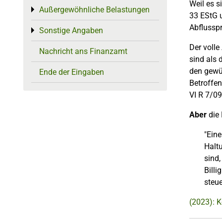
Weil es s
Außergewöhnliche Belastungen
Toggle menu
33 EStG 
Abflussp
Sonstige Angaben
Toggle menu
Der voll
Nachricht ans Finanzamt
sind als 
den gewün
Ende der Eingaben
Betroffen
VI R 7/09
Aber
die 
"Eine
Halt
sind
Billi
steue
(2023): 