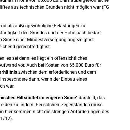
tuhls
in Höhe von 65.000 Euro als außergewöhnliche
liftes aus technischen Gründen nicht möglich war (FG
rend als außergewöhnliche Belastungen zu
släufigkeit des Grundes und der Höhe nach bedarf.
m Sinne einer Mindestversorgung angezeigt ist,
chend gerechtfertigt ist.
, es sei denn, es liegt ein offensichtliches
Aufwand vor. Auch bei Kosten von 65.000 Euro für
erhältnis
zwischen dem erforderlichen und dem
 insbesondere dann, wenn der Einbau eines
ch war.
nisches Hilfsmittel im engeren Sinne
" darstellt, das
 Leiden zu lindern. Bei solchen Gegenständen muss
enn hier kommen nicht die strengen Anforderungen des
61/12).