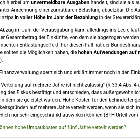
ich hierbei um
unvermeidbare Ausgaben
handelt, sind sie als 
unter Anrechnung einer zumutbaren Belastung absetzbar. Die 
rinzips
in voller Höhe im Jahr der Bezahlung
in der Steuererklä
e Abzug im Jahr der Verausgabung kann allerdings ins Leere la
der Gesamtbetrag der Einkünfte, von dem sie abgezogen werden so
schten Entlastungseffekt. Für diesen Fall hat der Bundesfinan
e sollten die Möglichkeit haben, die
hohen Aufwendungen auf 
).
Finanzverwaltung sperrt sich und erklärt immer noch in den Ei
 Verteilung auf mehrere Jahre ist nicht zulässig" (R 33.4 Abs. 4
ung des Fiskus bestätigt und entschieden, dass außergewöhnlic
, in dem sie geleistet wurden. Hohe Kosten für den behinderte
gkeitsgründen auf mehrere Jahre verteilt werden, wenn sie sich 
rlich nur sehr eingeschränkt auswirken können (BFH-Urteil vom 
Können hohe Umbaukosten auf fünf Jahre verteilt werden?