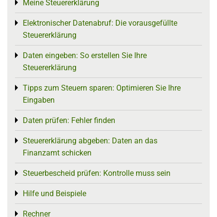
Meine Steuererklärung
Toggle menu
Elektronischer Datenabruf: Die vorausgefüllte
Toggle menu
Steuererklärung
Daten eingeben: So erstellen Sie Ihre
Toggle menu
Steuererklärung
Tipps zum Steuern sparen: Optimieren Sie Ihre
Toggle menu
Eingaben
Daten prüfen: Fehler finden
Toggle menu
Steuererklärung abgeben: Daten an das
Toggle menu
Finanzamt schicken
Steuerbescheid prüfen: Kontrolle muss sein
Toggle menu
Hilfe und Beispiele
Toggle menu
Rechner
Toggle menu