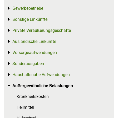
Gewerbebetriebe
Toggle menu
Sonstige Einkünfte
Toggle menu
Private Veräußerungsgeschäfte
Toggle menu
Ausländische Einkünfte
Toggle menu
Vorsorgeaufwendungen
Toggle menu
Sonderausgaben
Toggle menu
Haushaltsnahe Aufwendungen
Toggle menu
Außergewöhnliche Belastungen
Toggle menu
Krankheitskosten
Heilmittel