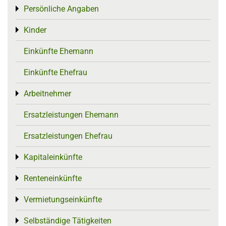
Persönliche Angaben
Toggle menu
Kinder
Toggle menu
Einkünfte Ehemann
Einkünfte Ehefrau
Arbeitnehmer
Toggle menu
Ersatzleistungen Ehemann
Ersatzleistungen Ehefrau
Kapitaleinkünfte
Toggle menu
Renteneinkünfte
Toggle menu
Vermietungseinkünfte
Toggle menu
Selbständige Tätigkeiten
Toggle menu