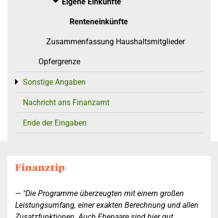
Eigene Einkünfte
Toggle menu
Renteneinkünfte
Zusammenfassung Haushaltsmitglieder
Opfergrenze
Sonstige Angaben
Toggle menu
Nachricht ans Finanzamt
Ende der Eingaben
"Die Programme überzeugten mit einem großen
Leistungsumfang, einer exakten Berechnung und allen
Zusatzfunktionen. Auch Ehepaare sind hier gut