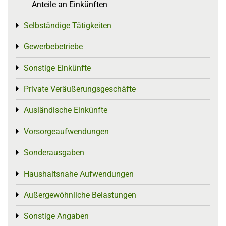
Anteile an Einkünften
Selbständige Tätigkeiten
Toggle menu
Gewerbebetriebe
Toggle menu
Sonstige Einkünfte
Toggle menu
Private Veräußerungsgeschäfte
Toggle menu
Ausländische Einkünfte
Toggle menu
Vorsorgeaufwendungen
Toggle menu
Sonderausgaben
Toggle menu
Haushaltsnahe Aufwendungen
Toggle menu
Außergewöhnliche Belastungen
Toggle menu
Sonstige Angaben
Toggle menu