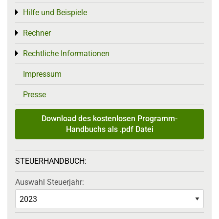
Hilfe und Beispiele
Toggle menu
Rechner
Toggle menu
Rechtliche Informationen
Toggle menu
Impressum
Presse
Download des kostenlosen Programm-
Handbuchs als .pdf Datei
STEUERHANDBUCH:
Auswahl Steuerjahr: