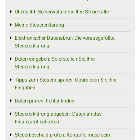
Übersicht: So verwalten Sie Ihre Steuerfälle
Toggle menu
Meine Steuererklärung
Toggle menu
Elektronischer Datenabruf: Die vorausgefüllte
Toggle menu
Steuererklärung
Daten eingeben: So erstellen Sie Ihre
Toggle menu
Steuererklärung
Tipps zum Steuern sparen: Optimieren Sie Ihre
Toggle menu
Eingaben
Daten prüfen: Fehler finden
Toggle menu
Steuererklärung abgeben: Daten an das
Toggle menu
Finanzamt schicken
Steuerbescheid prüfen: Kontrolle muss sein
Toggle menu