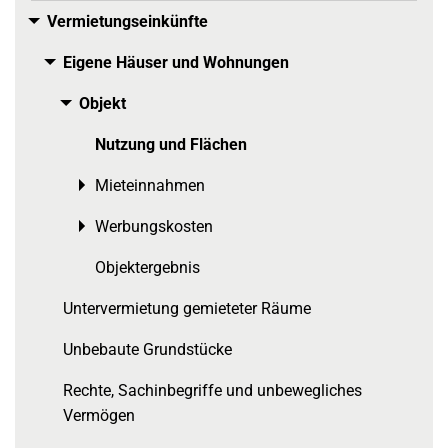
Vermietungseinkünfte
Toggle menu
Eigene Häuser und Wohnungen
Toggle menu
Objekt
Toggle menu
Nutzung und Flächen
Mieteinnahmen
Toggle menu
Werbungskosten
Toggle menu
Objektergebnis
Untervermietung gemieteter Räume
Unbebaute Grundstücke
Rechte, Sachinbegriffe und unbewegliches
Vermögen