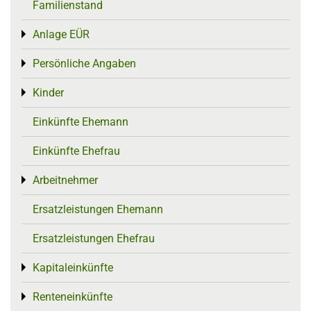
Familienstand
Anlage EÜR
Toggle menu
Persönliche Angaben
Toggle menu
Kinder
Toggle menu
Einkünfte Ehemann
Einkünfte Ehefrau
Arbeitnehmer
Toggle menu
Ersatzleistungen Ehemann
Ersatzleistungen Ehefrau
Kapitaleinkünfte
Toggle menu
Renteneinkünfte
Toggle menu