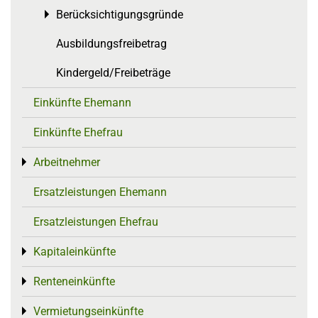
Berücksichtigungsgründe
Toggle menu
Ausbildungsfreibetrag
Kindergeld/Freibeträge
Einkünfte Ehemann
Einkünfte Ehefrau
Arbeitnehmer
Toggle menu
Ersatzleistungen Ehemann
Ersatzleistungen Ehefrau
Kapitaleinkünfte
Toggle menu
Renteneinkünfte
Toggle menu
Vermietungseinkünfte
Toggle menu