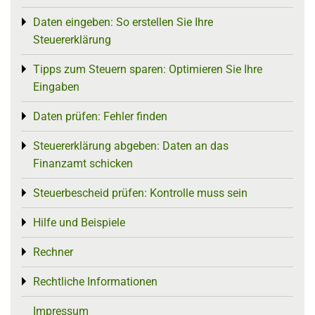
Daten eingeben: So erstellen Sie Ihre
Toggle menu
Steuererklärung
Tipps zum Steuern sparen: Optimieren Sie Ihre
Toggle menu
Eingaben
Daten prüfen: Fehler finden
Toggle menu
Steuererklärung abgeben: Daten an das
Toggle menu
Finanzamt schicken
Steuerbescheid prüfen: Kontrolle muss sein
Toggle menu
Hilfe und Beispiele
Toggle menu
Rechner
Toggle menu
Rechtliche Informationen
Toggle menu
Impressum