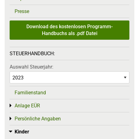
Presse
Download des kostenlosen Programm-
Handbuchs als .pdf Datei
STEUERHANDBUCH:
Auswahl Steuerjahr:
Familienstand
Anlage EÜR
Toggle menu
Persönliche Angaben
Toggle menu
Kinder
Toggle menu