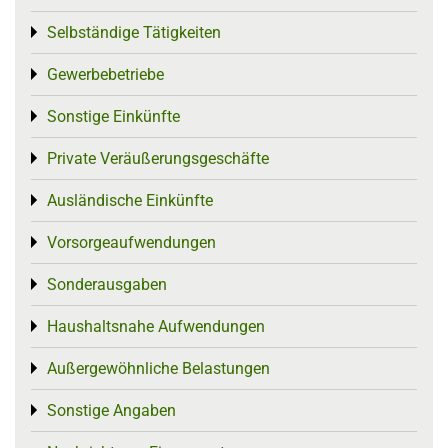
Selbständige Tätigkeiten
Toggle menu
Gewerbebetriebe
Toggle menu
Sonstige Einkünfte
Toggle menu
Private Veräußerungsgeschäfte
Toggle menu
Ausländische Einkünfte
Toggle menu
Vorsorgeaufwendungen
Toggle menu
Sonderausgaben
Toggle menu
Haushaltsnahe Aufwendungen
Toggle menu
Außergewöhnliche Belastungen
Toggle menu
Sonstige Angaben
Toggle menu